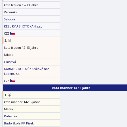
kata frauen 12-13 jahre
Veronika
Selucká
KESL RYU SHOTOKAN z.s.,
CZE
3. 🥉
kata frauen 12-13 jahre
Nikola
Glosová
KARATE - DO Dvůr Králové nad
Labem, z.s.
CZE
kata männer 14-15 jahre
1. 🥇
kata männer 14-15 jahre
Marek
Pohanka
Budó škola KK Písek