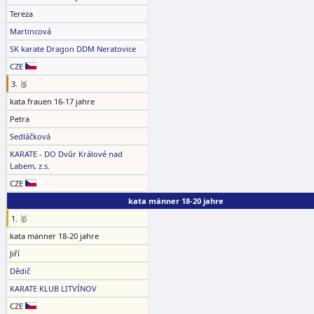
Tereza
Martincová
SK karate Dragon DDM Neratovice
CZE
3. 🥉
kata frauen 16-17 jahre
Petra
Sedláčková
KARATE - DO Dvůr Králové nad
Labem, z.s.
CZE
kata männer 18-20 jahre
1. 🥇
kata männer 18-20 jahre
Jiří
Dědič
KARATE KLUB LITVÍNOV
CZE