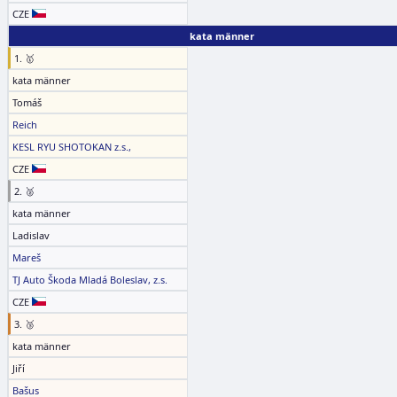
CZE
kata männer
1. 🥇
kata männer
Tomáš
Reich
KESL RYU SHOTOKAN z.s.,
CZE
2. 🥈
kata männer
Ladislav
Mareš
TJ Auto Škoda Mladá Boleslav, z.s.
CZE
3. 🥉
kata männer
Jiří
Bašus