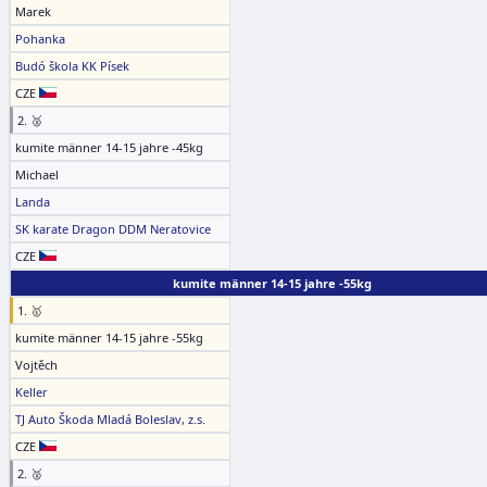
Marek
Pohanka
Budó škola KK Písek
CZE
2. 🥈
kumite männer 14-15 jahre -45kg
Michael
Landa
SK karate Dragon DDM Neratovice
CZE
kumite männer 14-15 jahre -55kg
1. 🥇
kumite männer 14-15 jahre -55kg
Vojtěch
Keller
TJ Auto Škoda Mladá Boleslav, z.s.
CZE
2. 🥈