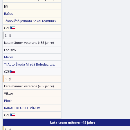
Jiří
Bašus
Tělocvičná jednota Sokol Nymburk
CZE
2. 🥈
kata männer veterans (+35 jahre)
Ladislav
Mareš
TJ Auto Škoda Mladá Boleslav, z.s.
CZE
3. 🥉
kata männer veterans (+35 jahre)
Viktor
Ploch
KARATE KLUB LITVÍNOV
CZE
kata team männer -15 jahre
1. 🥇