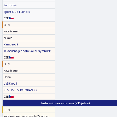
Zandtová
Sport Club Flair o.s.
CZE
3. 🥉
kata frauen
Nikola
Kampeová
Tělocvičná jednota Sokol Nymburk
CZE
3. 🥉
kata frauen
Hana
Vašíčková
KESL RYU SHOTOKAN z.s.,
CZE
kata männer veterans (+35 jahre)
1. 🥇
kata männer veterans (+35 jahre)