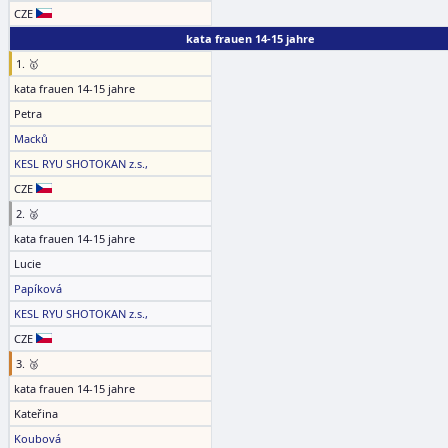
CZE
kata frauen 14-15 jahre
1. 🥇
kata frauen 14-15 jahre
Petra
Macků
KESL RYU SHOTOKAN z.s.,
CZE
2. 🥈
kata frauen 14-15 jahre
Lucie
Papíková
KESL RYU SHOTOKAN z.s.,
CZE
3. 🥉
kata frauen 14-15 jahre
Kateřina
Koubová