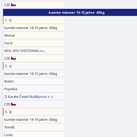
CZE
kumite männer 14-15 jahre -65kg
1. 🥇
kumite männer 14-15 jahre -65kg
Michal
Fürst
KESL RYU SHOTOKAN z.s.,
CZE
2. 🥈
kumite männer 14-15 jahre -65kg
Robin
Popelka
TJ Karate České Budějovice z. s.
CZE
3. 🥉
kumite männer 14-15 jahre -65kg
Tomáš
Linke