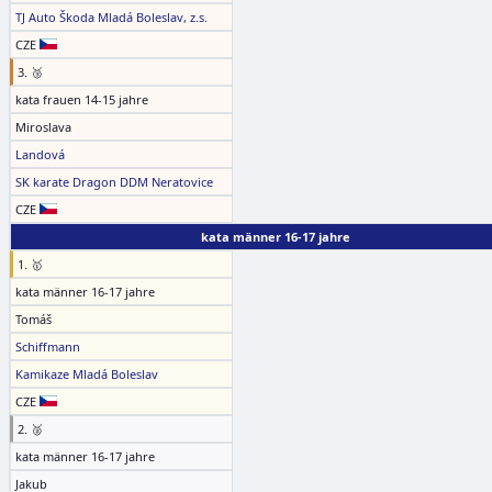
TJ Auto Škoda Mladá Boleslav, z.s.
CZE
3. 🥉
kata frauen 14-15 jahre
Miroslava
Landová
SK karate Dragon DDM Neratovice
CZE
kata männer 16-17 jahre
1. 🥇
kata männer 16-17 jahre
Tomáš
Schiffmann
Kamikaze Mladá Boleslav
CZE
2. 🥈
kata männer 16-17 jahre
Jakub