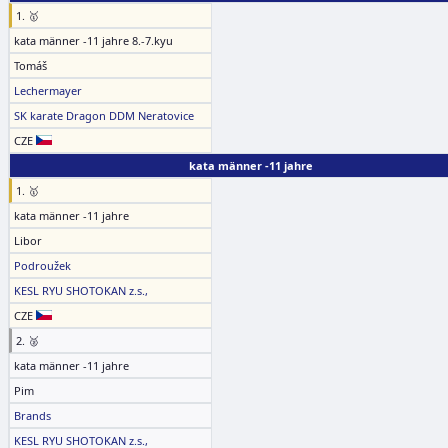
1. 🥇
kata männer -11 jahre 8.-7.kyu
Tomáš
Lechermayer
SK karate Dragon DDM Neratovice
CZE
kata männer -11 jahre
1. 🥇
kata männer -11 jahre
Libor
Podroužek
KESL RYU SHOTOKAN z.s.,
CZE
2. 🥈
kata männer -11 jahre
Pim
Brands
KESL RYU SHOTOKAN z.s.,