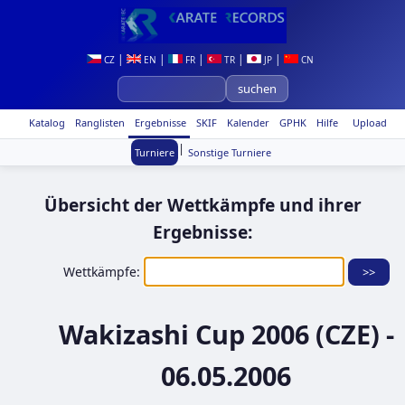
|
|
|
|
|
CZ
EN
FR
TR
JP
CN
Katalog
Ranglisten
Ergebnisse
SKIF
Kalender
GPHK
Hilfe
Upload
|
Turniere
Sonstige Turniere
Übersicht der Wettkämpfe und ihrer
Ergebnisse:
Wettkämpfe:
Wakizashi Cup 2006 (CZE) -
06.05.2006