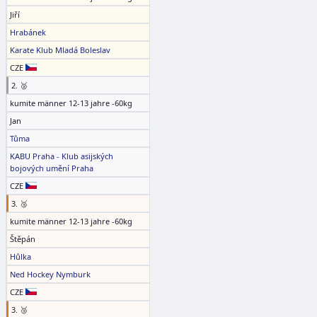
Jiří
Hrabánek
Karate Klub Mladá Boleslav
CZE
2. 🥈
kumite männer 12-13 jahre -60kg
Jan
Tůma
KABU Praha - Klub asijských
bojových umění Praha
CZE
3. 🥉
kumite männer 12-13 jahre -60kg
Štěpán
Hůlka
Ned Hockey Nymburk
CZE
3. 🥉