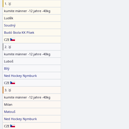
1. 🥇
kumite männer -12 jahre -40kg
Luděk
Soudný
Budó škola KK Písek
CZE
2. 🥈
kumite männer -12 jahre -40kg
Luboš
Bílý
Ned Hockey Nymburk
CZE
3. 🥉
kumite männer -12 jahre -40kg
Milan
Matouš
Ned Hockey Nymburk
CZE