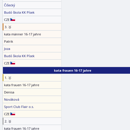
Čišecký
Budó škola KK Písek
CZE
3. 🥉
kata männer 16-17 jahre
Patrik
Joza
Budó škola KK Písek
CZE
kata frauen 16-17 jahre
1. 🥇
kata frauen 16-17 jahre
Denisa
Nováková
Sport Club Flair o.s.
CZE
2. 🥈
kata frauen 16-17 jahre