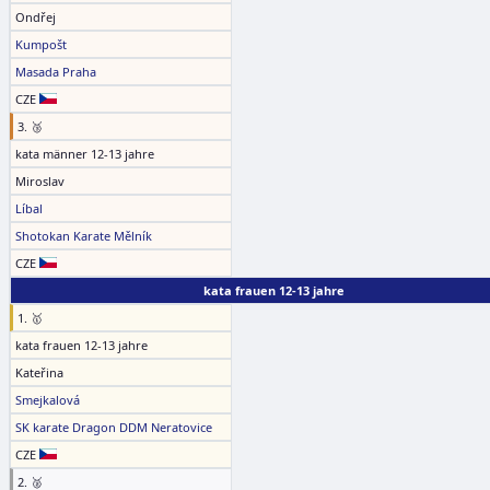
Ondřej
Kumpošt
Masada Praha
CZE
3. 🥉
kata männer 12-13 jahre
Miroslav
Líbal
Shotokan Karate Mělník
CZE
kata frauen 12-13 jahre
1. 🥇
kata frauen 12-13 jahre
Kateřina
Smejkalová
SK karate Dragon DDM Neratovice
CZE
2. 🥈