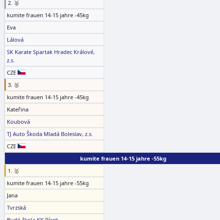
2. 🥈
kumite frauen 14-15 jahre -45kg
Eva
Lálová
SK Karate Spartak Hradec Králové,
z.s.
CZE
3. 🥉
kumite frauen 14-15 jahre -45kg
Kateřina
Koubová
TJ Auto Škoda Mladá Boleslav, z.s.
CZE
kumite frauen 14-15 jahre -55kg
1. 🥇
kumite frauen 14-15 jahre -55kg
Jana
Tvrzská
Budó škola KK Písek