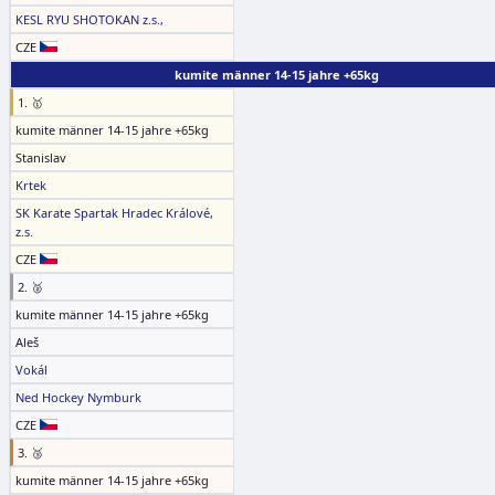
KESL RYU SHOTOKAN z.s.,
CZE
kumite männer 14-15 jahre +65kg
1. 🥇
kumite männer 14-15 jahre +65kg
Stanislav
Krtek
SK Karate Spartak Hradec Králové,
z.s.
CZE
2. 🥈
kumite männer 14-15 jahre +65kg
Aleš
Vokál
Ned Hockey Nymburk
CZE
3. 🥉
kumite männer 14-15 jahre +65kg