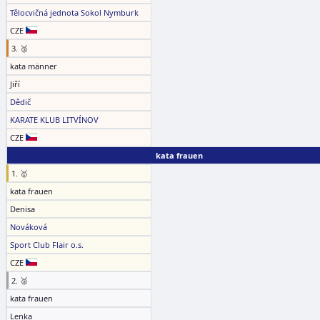
Tělocvičná jednota Sokol Nymburk
CZE
3. 🥉
kata männer
Jiří
Dědič
KARATE KLUB LITVÍNOV
CZE
kata frauen
1. 🥇
kata frauen
Denisa
Nováková
Sport Club Flair o.s.
CZE
2. 🥈
kata frauen
Lenka