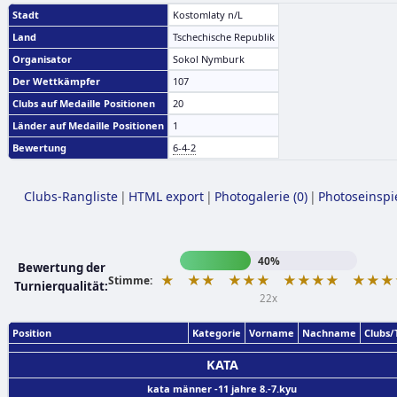
Stadt
Kostomlaty n/L
Land
Tschechische Republik
Organisator
Sokol Nymburk
Der Wettkämpfer
107
Clubs auf Medaille Positionen
20
Länder auf Medaille Positionen
1
Bewertung
6-4-2
Clubs-Rangliste
|
HTML export
|
Photogalerie (0)
|
Photoseinspi
40%
Bewertung der
★
★★
★★★
★★★★
★★★
Stimme:
Turnierqualität:
22x
Position
Kategorie
Vorname
Nachname
Clubs
KATA
kata männer -11 jahre 8.-7.kyu