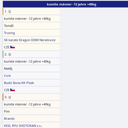
kumite männer -12 jahre +40kg
1. 🥇
kumite männer -12 jahre +40kg
Tomáš
Truong
SK karate Dragon DDM Neratovice
CZE
2. 🥈
kumite männer -12 jahre +40kg
Matěj
Cvrk
Budó škola KK Písek
CZE
3. 🥉
kumite männer -12 jahre +40kg
Pim
Brands
KESL RYU SHOTOKAN z.s.,