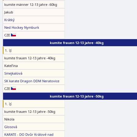
kumite männer 12-13 jahre -60kg
Jakub
Krátký
Ned Hockey Nymburk
CZE
kumite frauen 12-13 jahre -40kg
1. 🥇
kumite frauen 12-13 jahre -40kg
Kateřina
Smejkalová
SK karate Dragon DDM Neratovice
CZE
kumite frauen 12-13 jahre -50kg
1. 🥇
kumite frauen 12-13 jahre -50kg
Nikola
Glosová
KARATE - DO Dvůr Králové nad