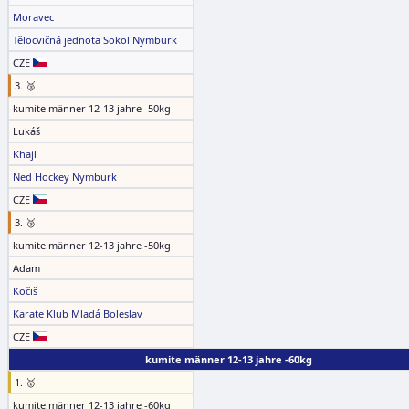
Moravec
Tělocvičná jednota Sokol Nymburk
CZE
3. 🥉
kumite männer 12-13 jahre -50kg
Lukáš
Khajl
Ned Hockey Nymburk
CZE
3. 🥉
kumite männer 12-13 jahre -50kg
Adam
Kočiš
Karate Klub Mladá Boleslav
CZE
kumite männer 12-13 jahre -60kg
1. 🥇
kumite männer 12-13 jahre -60kg