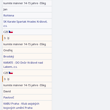
kumite männer 14-15 jahre -55kg
Jan
Rohlena
SK Karate Spartak Hradec Králové,
z.s.
CZE
3. 🥉
kumite männer 14-15 jahre -55kg
Ondřej
Brodský
KARATE - DO Dvůr Králové nad
Labem, z.s.
CZE
3. 🥉
kumite männer 14-15 jahre -55kg
David
Pavlovič
KABU Praha - Klub asijských
bojových umění Praha