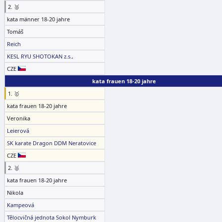
2. 🥈
kata männer 18-20 jahre
Tomáš
Reich
KESL RYU SHOTOKAN z.s.,
CZE
kata frauen 18-20 jahre
1. 🥇
kata frauen 18-20 jahre
Veronika
Leierová
SK karate Dragon DDM Neratovice
CZE
2. 🥈
kata frauen 18-20 jahre
Nikola
Kampeová
Tělocvičná jednota Sokol Nymburk