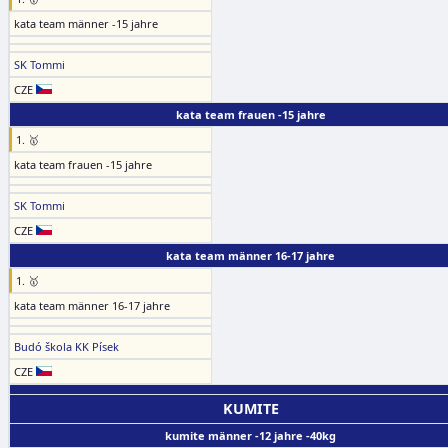
kata team männer -15 jahre
SK Tommi
CZE
kata team frauen -15 jahre
1. 🥇
kata team frauen -15 jahre
SK Tommi
CZE
kata team männer 16-17 jahre
1. 🥇
kata team männer 16-17 jahre
Budó škola KK Písek
CZE
KUMITE
kumite männer -12 jahre -40kg