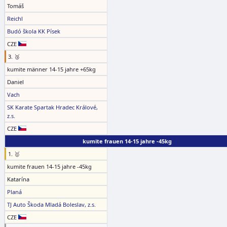
Tomáš
Reichl
Budó škola KK Písek
CZE
3. 🥉
kumite männer 14-15 jahre +65kg
Daniel
Vach
SK Karate Spartak Hradec Králové,
z.s.
CZE
kumite frauen 14-15 jahre -45kg
1. 🥇
kumite frauen 14-15 jahre -45kg
Katarína
Planá
TJ Auto Škoda Mladá Boleslav, z.s.
CZE