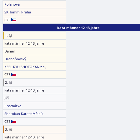
Polanová
SK Tommi Praha
CZE
kata männer 12-13 jahre
1. 🥇
kata männer 12-13 jahre
Daniel
Drahoňovský
KESL RYU SHOTOKAN z.s.,
CZE
2. 🥈
kata männer 12-13 jahre
Jiří
Procházka
Shotokan Karate Mělník
CZE
3. 🥉
kata männer 12-13 jahre