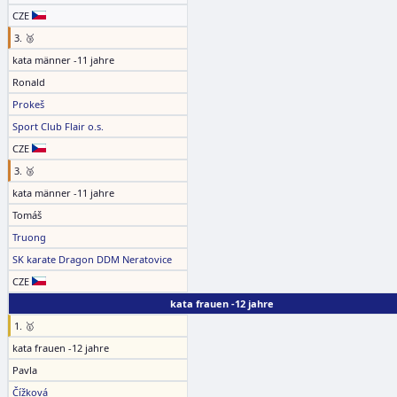
CZE
3. 🥉
kata männer -11 jahre
Ronald
Prokeš
Sport Club Flair o.s.
CZE
3. 🥉
kata männer -11 jahre
Tomáš
Truong
SK karate Dragon DDM Neratovice
CZE
kata frauen -12 jahre
1. 🥇
kata frauen -12 jahre
Pavla
Čížková