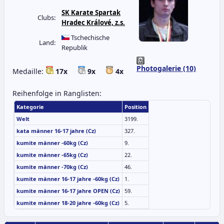
SK Karate Spartak
Clubs:
Hradec Králové, z.s.
Tschechische
Land:
Republik
Photogalerie (10)
Medaille:
17x
9x
4x
Reihenfolge in Ranglisten:
Kategorie
Position
Welt
3199.
kata männer 16-17 jahre (Cz)
327.
kumite männer -60kg (Cz)
9.
kumite männer -65kg (Cz)
22.
kumite männer -70kg (Cz)
46.
kumite männer 16-17 jahre -60kg (Cz)
1.
kumite männer 16-17 jahre OPEN (Cz)
59.
kumite männer 18-20 jahre -60kg (Cz)
5.