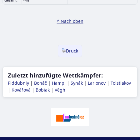
Gesamt:
448
^ Nach oben
Druck
Zuletzt hinzufügte Wettkämpfer:
Piddubniy
|
Boháč
|
Hampl
|
Synák
|
Larionov
|
Tolstiakov
|
Kovářová
|
Bobiak
|
Végh