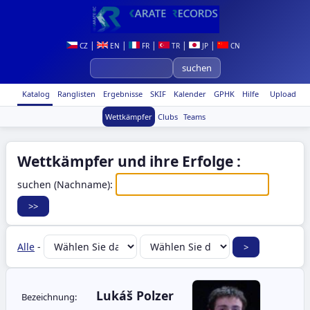
|
|
|
|
|
CZ
EN
FR
TR
JP
CN
Katalog
Ranglisten
Ergebnisse
SKIF
Kalender
GPHK
Hilfe
Upload
Wettkämpfer
Clubs
Teams
Wettkämpfer und ihre Erfolge :
suchen (Nachname):
Alle
-
Lukáš Polzer
Bezeichnung: