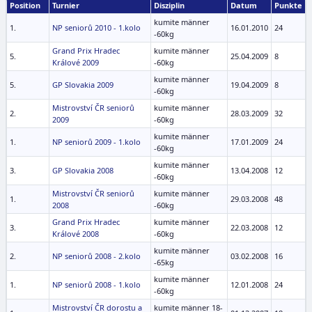
Position
Turnier
Disziplin
Datum
Punkte
kumite männer
1.
NP seniorů 2010 - 1.kolo
16.01.2010
24
-60kg
Grand Prix Hradec
kumite männer
5.
25.04.2009
8
Králové 2009
-60kg
kumite männer
5.
GP Slovakia 2009
19.04.2009
8
-60kg
Mistrovství ČR seniorů
kumite männer
2.
28.03.2009
32
2009
-60kg
kumite männer
1.
NP seniorů 2009 - 1.kolo
17.01.2009
24
-60kg
kumite männer
3.
GP Slovakia 2008
13.04.2008
12
-60kg
Mistrovství ČR seniorů
kumite männer
1.
29.03.2008
48
2008
-60kg
Grand Prix Hradec
kumite männer
3.
22.03.2008
12
Králové 2008
-60kg
kumite männer
2.
NP seniorů 2008 - 2.kolo
03.02.2008
16
-65kg
kumite männer
1.
NP seniorů 2008 - 1.kolo
12.01.2008
24
-60kg
Mistrovství ČR dorostu a
kumite männer 18-