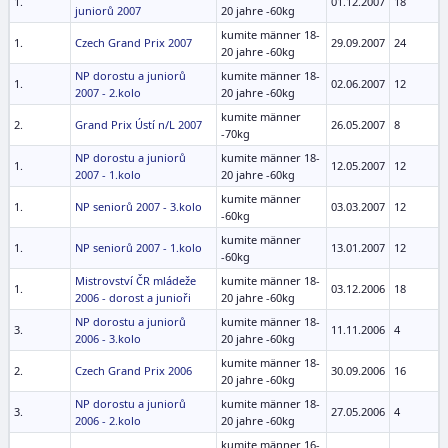
1.
01.12.2007
18
juniorů 2007
20 jahre -60kg
kumite männer 18-
1.
Czech Grand Prix 2007
29.09.2007
24
20 jahre -60kg
NP dorostu a juniorů
kumite männer 18-
1.
02.06.2007
12
2007 - 2.kolo
20 jahre -60kg
kumite männer
2.
Grand Prix Ústí n/L 2007
26.05.2007
8
-70kg
NP dorostu a juniorů
kumite männer 18-
1.
12.05.2007
12
2007 - 1.kolo
20 jahre -60kg
kumite männer
1.
NP seniorů 2007 - 3.kolo
03.03.2007
12
-60kg
kumite männer
1.
NP seniorů 2007 - 1.kolo
13.01.2007
12
-60kg
Mistrovství ČR mládeže
kumite männer 18-
1.
03.12.2006
18
2006 - dorost a junioři
20 jahre -60kg
NP dorostu a juniorů
kumite männer 18-
3.
11.11.2006
4
2006 - 3.kolo
20 jahre -60kg
kumite männer 18-
2.
Czech Grand Prix 2006
30.09.2006
16
20 jahre -60kg
NP dorostu a juniorů
kumite männer 18-
3.
27.05.2006
4
2006 - 2.kolo
20 jahre -60kg
kumite männer 16-