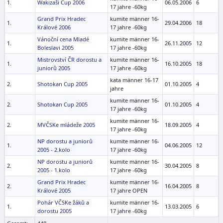
1.
Wakizaši Cup 2006
06.05.2006
6
17 jahre -60kg
Grand Prix Hradec
kumite männer 16-
1.
29.04.2006
18
Králové 2006
17 jahre -60kg
Vánoční cena Mladé
kumite männer 16-
1.
26.11.2005
12
Boleslavi 2005
17 jahre -60kg
Mistrovství ČR dorostu a
kumite männer 16-
1.
16.10.2005
18
juniorů 2005
17 jahre -60kg
kata männer 16-17
2.
Shotokan Cup 2005
01.10.2005
4
jahre
kumite männer 16-
2.
Shotokan Cup 2005
01.10.2005
4
17 jahre -60kg
kumite männer 16-
2.
MVČSKe mládeže 2005
18.09.2005
4
17 jahre -60kg
NP dorostu a juniorů
kumite männer 16-
1.
04.06.2005
12
2005 - 2.kolo
17 jahre -60kg
NP dorostu a juniorů
kumite männer 16-
2.
30.04.2005
8
2005 - 1.kolo
17 jahre -60kg
Grand Prix Hradec
kumite männer 16-
2.
16.04.2005
8
Králové 2005
17 jahre OPEN
Pohár VČSKe žáků a
kumite männer 16-
1.
13.03.2005
6
dorostu 2005
17 jahre -60kg