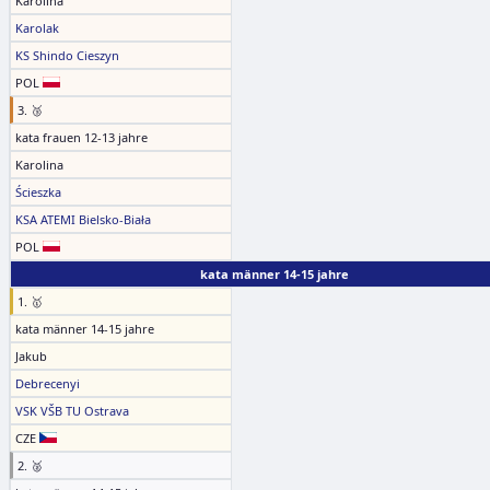
Karolina
Karolak
KS Shindo Cieszyn
POL
3. 🥉
kata frauen 12-13 jahre
Karolina
Ścieszka
KSA ATEMI Bielsko-Biała
POL
kata männer 14-15 jahre
1. 🥇
kata männer 14-15 jahre
Jakub
Debrecenyi
VSK VŠB TU Ostrava
CZE
2. 🥈