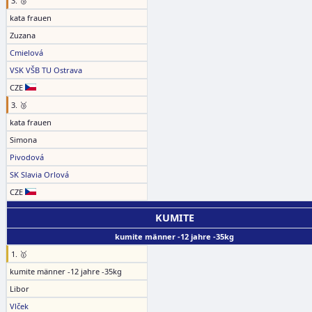
3. 🥉
kata frauen
Zuzana
Cmielová
VSK VŠB TU Ostrava
CZE
3. 🥉
kata frauen
Simona
Pivodová
SK Slavia Orlová
CZE
KUMITE
kumite männer -12 jahre -35kg
1. 🥇
kumite männer -12 jahre -35kg
Libor
Vlček