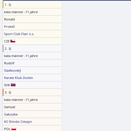
1. 🥇
kata männer -11 jahre
Ronald
Prokeš
Sport Club Flair o.s.
CZE
2. 🥈
kata männer -11 jahre
Rudolf
Sladkovský
Karate Klub Zvolen
SVK
3. 🥉
kata männer -11 jahre
Samuel
Gałuszka
KS Shindo Cieszyn
POL