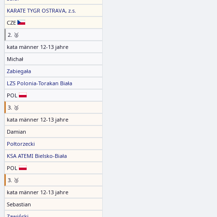
KARATE TYGR OSTRAVA, z.s.
CZE
2. 🥈
kata männer 12-13 jahre
Michał
Zabiegała
LZS Polonia-Torakan Biała
POL
3. 🥉
kata männer 12-13 jahre
Damian
Połtorzecki
KSA ATEMI Bielsko-Biała
POL
3. 🥉
kata männer 12-13 jahre
Sebastian
Zawiński