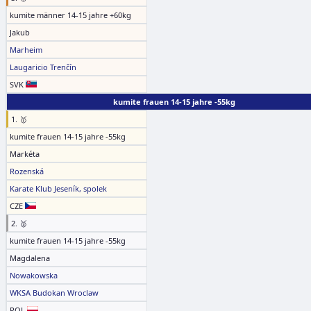
kumite männer 14-15 jahre +60kg
Jakub
Marheim
Laugaricio Trenčín
SVK
kumite frauen 14-15 jahre -55kg
1. 🥇
kumite frauen 14-15 jahre -55kg
Markéta
Rozenská
Karate Klub Jeseník, spolek
CZE
2. 🥈
kumite frauen 14-15 jahre -55kg
Magdalena
Nowakowska
WKSA Budokan Wroclaw
POL