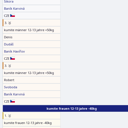
Sikora
Baník Karviná
CZE
3. 🥉
kumite männer 12-13 jahre +50kg
Denis
Dudáš
Baník Havířov
CZE
3. 🥉
kumite männer 12-13 jahre +50kg
Robert
Svoboda
Baník Karviná
CZE
kumite frauen 12-13 jahre -40kg
1. 🥇
kumite frauen 12-13 jahre -40kg