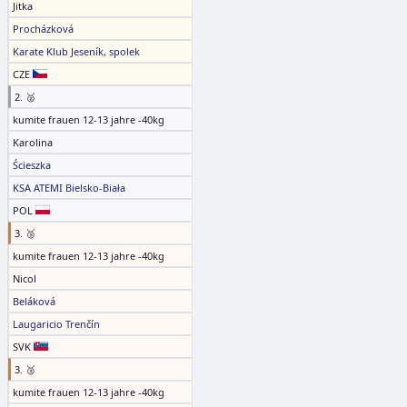
Jitka
Procházková
Karate Klub Jeseník, spolek
CZE
2. 🥈
kumite frauen 12-13 jahre -40kg
Karolina
Ścieszka
KSA ATEMI Bielsko-Biała
POL
3. 🥉
kumite frauen 12-13 jahre -40kg
Nicol
Beláková
Laugaricio Trenčín
SVK
3. 🥉
kumite frauen 12-13 jahre -40kg