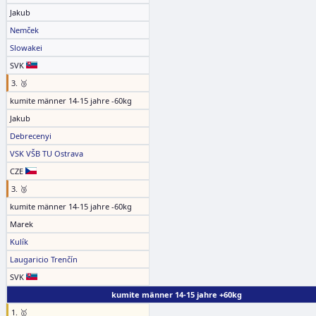
Jakub
Nemček
Slowakei
SVK
3. 🥉
kumite männer 14-15 jahre -60kg
Jakub
Debrecenyi
VSK VŠB TU Ostrava
CZE
3. 🥉
kumite männer 14-15 jahre -60kg
Marek
Kulík
Laugaricio Trenčín
SVK
kumite männer 14-15 jahre +60kg
1. 🥇