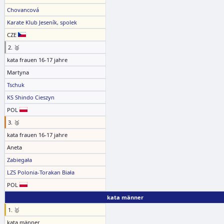
Chovancová
Karate Klub Jeseník, spolek
CZE
2. 🥈
kata frauen 16-17 jahre
Martyna
Tschuk
KS Shindo Cieszyn
POL
3. 🥉
kata frauen 16-17 jahre
Aneta
Zabiegała
LZS Polonia-Torakan Biała
POL
kata männer
1. 🥇
kata männer