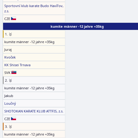
Sportovní klub karate Budo Havířov,
z.s.
CZE
kumite männer -12 jahre +35kg
1. 🥇
kumite männer -12 jahre +35kg
Juraj
Kvoček
KK Shisei Trnava
SVK
2. 🥈
kumite männer -12 jahre +35kg
Jakub
Loučný
SHOTOKAN KARATE KLUB ATTFIS, z.s.
CZE
3. 🥉
kumite männer -12 jahre +35kg