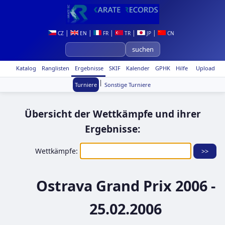
|
|
|
|
|
CZ
EN
FR
TR
JP
CN
Katalog
Ranglisten
Ergebnisse
SKIF
Kalender
GPHK
Hilfe
Upload
|
Turniere
Sonstige Turniere
Übersicht der Wettkämpfe und ihrer
Ergebnisse:
Wettkämpfe:
Ostrava Grand Prix 2006 -
25.02.2006