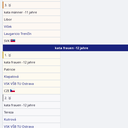
3. 🥉
kata männer -11 jahre
Libor
Vlček
Laugaricio Trenčín
SVK
kata frauen -12 jahre
1. 🥇
kata frauen -12 jahre
Patricie
Klapalová
VSK VŠB TU Ostrava
CZE
2. 🥈
kata frauen -12 jahre
Tereza
Kutrová
VSK VŠB TU Ostrava