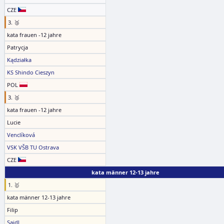
CZE
3. 🥉
kata frauen -12 jahre
Patrycja
Kądziałka
KS Shindo Cieszyn
POL
3. 🥉
kata frauen -12 jahre
Lucie
Venclíková
VSK VŠB TU Ostrava
CZE
kata männer 12-13 jahre
1. 🥇
kata männer 12-13 jahre
Filip
Saidl