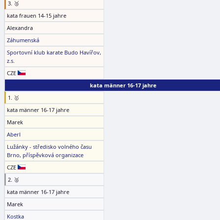
3. 🥉
kata frauen 14-15 jahre
Alexandra
Záhumenská
Sportovní klub karate Budo Havířov,
z.s.
CZE
kata männer 16-17 jahre
1. 🥇
kata männer 16-17 jahre
Marek
Aberl
Lužánky - středisko volného času
Brno, příspěvková organizace
CZE
2. 🥈
kata männer 16-17 jahre
Marek
Kostka