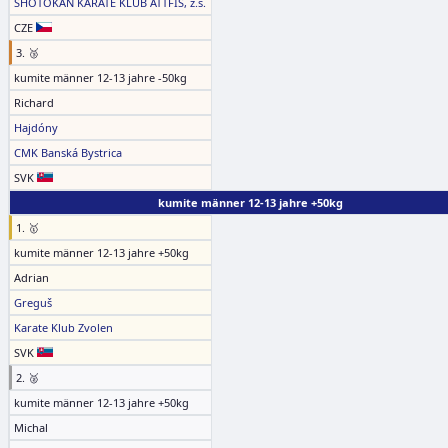
SHOTOKAN KARATE KLUB ATTFIS, z.s.
CZE
3. 🥉
kumite männer 12-13 jahre -50kg
Richard
Hajdóny
CMK Banská Bystrica
SVK
kumite männer 12-13 jahre +50kg
1. 🥇
kumite männer 12-13 jahre +50kg
Adrian
Greguš
Karate Klub Zvolen
SVK
2. 🥈
kumite männer 12-13 jahre +50kg
Michal