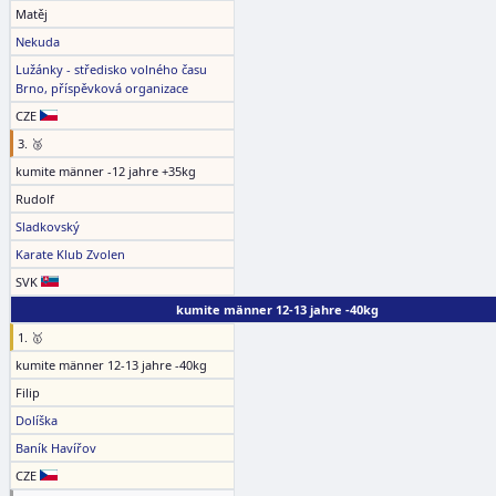
Matěj
Nekuda
Lužánky - středisko volného času
Brno, příspěvková organizace
CZE
3. 🥉
kumite männer -12 jahre +35kg
Rudolf
Sladkovský
Karate Klub Zvolen
SVK
kumite männer 12-13 jahre -40kg
1. 🥇
kumite männer 12-13 jahre -40kg
Filip
Dolíška
Baník Havířov
CZE