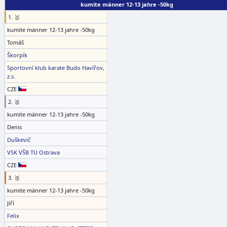
kumite männer 12-13 jahre -50kg
1. 🥇
kumite männer 12-13 jahre -50kg
Tomáš
Škorpík
Sportovní klub karate Budo Havířov,
z.s.
CZE
2. 🥈
kumite männer 12-13 jahre -50kg
Denis
Duškevič
VSK VŠB TU Ostrava
CZE
3. 🥉
kumite männer 12-13 jahre -50kg
Jiří
Felix