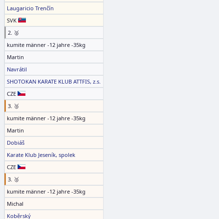
Laugaricio Trenčín
SVK
2. 🥈
kumite männer -12 jahre -35kg
Martin
Navrátil
SHOTOKAN KARATE KLUB ATTFIS, z.s.
CZE
3. 🥉
kumite männer -12 jahre -35kg
Martin
Dobiáš
Karate Klub Jeseník, spolek
CZE
3. 🥉
kumite männer -12 jahre -35kg
Michal
Koběrský