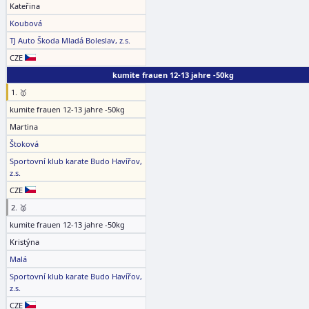
Kateřina
Koubová
TJ Auto Škoda Mladá Boleslav, z.s.
CZE
kumite frauen 12-13 jahre -50kg
1. 🥇
kumite frauen 12-13 jahre -50kg
Martina
Štoková
Sportovní klub karate Budo Havířov,
z.s.
CZE
2. 🥈
kumite frauen 12-13 jahre -50kg
Kristýna
Malá
Sportovní klub karate Budo Havířov,
z.s.
CZE