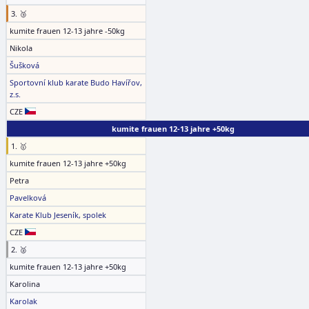
3. 🥉
kumite frauen 12-13 jahre -50kg
Nikola
Šušková
Sportovní klub karate Budo Havířov,
z.s.
CZE
kumite frauen 12-13 jahre +50kg
1. 🥇
kumite frauen 12-13 jahre +50kg
Petra
Pavelková
Karate Klub Jeseník, spolek
CZE
2. 🥈
kumite frauen 12-13 jahre +50kg
Karolina
Karolak