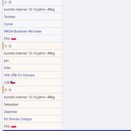
2. 🥈
kumite männer 12-13 jahre -40kg
Tomasz
Cynar
WKSA Budokan Wroclaw
POL
3. 🥉
kumite männer 12-13 jahre -40kg
Jan
Kiša
VSK VŠB TU Ostrava
CZE
3. 🥉
kumite männer 12-13 jahre -40kg
Sebastian
Zawiński
KS Shindo Cieszyn
POL