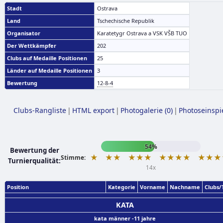
Stadt
Ostrava
Land
Tschechische Republik
Organisator
Karatetygr Ostrava a VSK VŠB TUO
Der Wettkämpfer
202
Clubs auf Medaille Positionen
25
Länder auf Medaille Positionen
3
Bewertung
12-8-4
Clubs-Rangliste
|
HTML export
|
Photogalerie (0)
|
Photoseinspi
54%
Bewertung der
★
★★
★★★
★★★★
★★★
Stimme:
Turnierqualität:
14x
Position
Kategorie
Vorname
Nachname
Clubs
KATA
kata männer -11 jahre