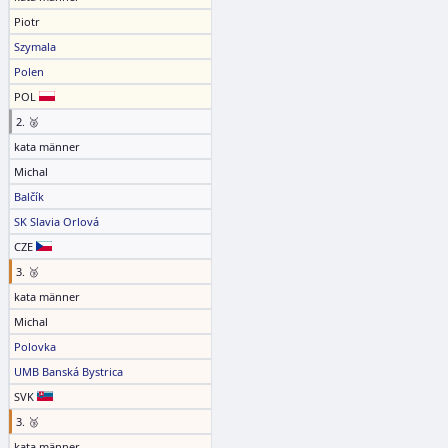
Piotr
Szymala
Polen
POL
2. 🥈
kata männer
Michal
Balčík
SK Slavia Orlová
CZE
3. 🥉
kata männer
Michal
Polovka
UMB Banská Bystrica
SVK
3. 🥉
kata männer