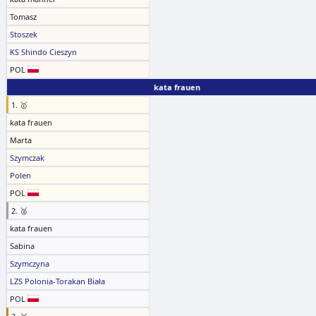
Tomasz
Stoszek
KS Shindo Cieszyn
POL
kata frauen
1. 🥇
kata frauen
Marta
Szymczak
Polen
POL
2. 🥈
kata frauen
Sabina
Szymczyna
LZS Polonia-Torakan Biała
POL