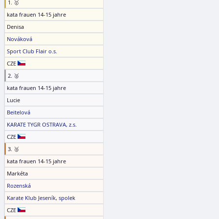
1. 🥇
kata frauen 14-15 jahre
Denisa
Nováková
Sport Club Flair o.s.
CZE
2. 🥈
kata frauen 14-15 jahre
Lucie
Beitelová
KARATE TYGR OSTRAVA, z.s.
CZE
3. 🥉
kata frauen 14-15 jahre
Markéta
Rozenská
Karate Klub Jeseník, spolek
CZE