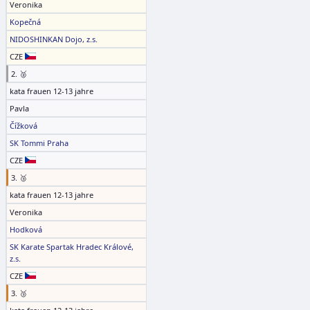
Veronika
Kopečná
NIDOSHINKAN Dojo, z.s.
CZE
2. 🥈
kata frauen 12-13 jahre
Pavla
Čížková
SK Tommi Praha
CZE
3. 🥉
kata frauen 12-13 jahre
Veronika
Hodková
SK Karate Spartak Hradec Králové,
z.s.
CZE
3. 🥉