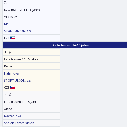
7.
kata männer 14-15 jahre
Vladislav
Kis
SPORT UNION, z.s.
CZE
kata frauen 14-15 jahre
1. 🥇
kata frauen 14-15 jahre
Petra
Halamová
SPORT UNION, z.s.
CZE
2. 🥈
kata frauen 14-15 jahre
Alena
Navrátilová
Spolek Karate Vision