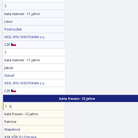
7.
kata männer -11 jahre
Libor
Podroužek
KESL RYU SHOTOKAN z.s.,
CZE
7.
kata männer -11 jahre
Jakub
Slanař
KESL RYU SHOTOKAN z.s.,
CZE
kata frauen -12 jahre
1. 🥇
kata frauen -12 jahre
Patricie
Klapalová
VSK VŠB TU Ostrava