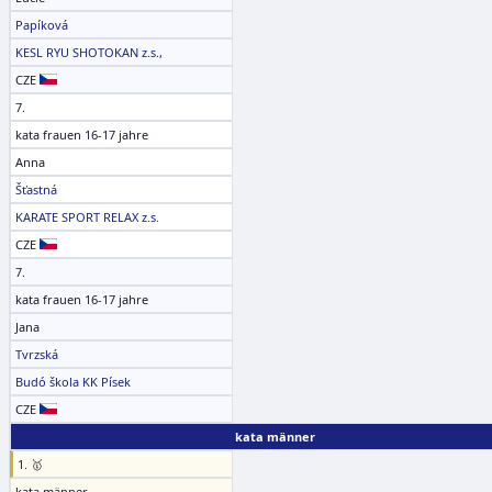
Papíková
KESL RYU SHOTOKAN z.s.,
CZE
7.
kata frauen 16-17 jahre
Anna
Šťastná
KARATE SPORT RELAX z.s.
CZE
7.
kata frauen 16-17 jahre
Jana
Tvrzská
Budó škola KK Písek
CZE
kata männer
1. 🥇
kata männer