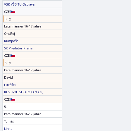
VSK VŠB TU Ostrava
CZE
3. 🥉
kata männer 16-17 jahre
Ondřej
Kumpošt
SK Predátor Praha
CZE
3. 🥉
kata männer 16-17 jahre
David
Lukášek
KESL RYU SHOTOKAN z.s.,
CZE
5.
kata männer 16-17 jahre
Tomáš
Linke