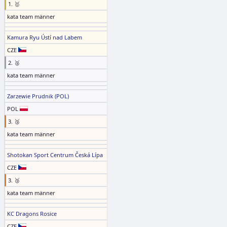
1. 🥇
kata team männer
Kamura Ryu Ústí nad Labem
CZE
2. 🥈
kata team männer
Zarzewie Prudnik (POL)
POL
3. 🥉
kata team männer
Shotokan Sport Centrum Česká Lípa
CZE
3. 🥉
kata team männer
KC Dragons Rosice
CZE