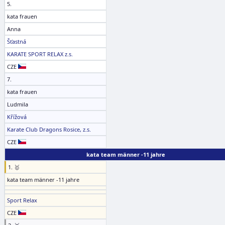
5.
kata frauen
Anna
Šťastná
KARATE SPORT RELAX z.s.
CZE
7.
kata frauen
Ludmila
Křížová
Karate Club Dragons Rosice, z.s.
CZE
kata team männer -11 jahre
1. 🥇
kata team männer -11 jahre
Sport Relax
CZE