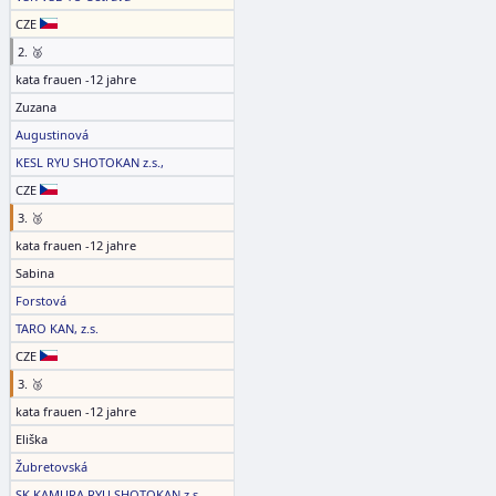
CZE
2. 🥈
kata frauen -12 jahre
Zuzana
Augustinová
KESL RYU SHOTOKAN z.s.,
CZE
3. 🥉
kata frauen -12 jahre
Sabina
Forstová
TARO KAN, z.s.
CZE
3. 🥉
kata frauen -12 jahre
Eliška
Žubretovská
SK KAMURA RYU SHOTOKAN z.s.