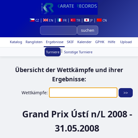
|
|
|
|
|
CZ
EN
FR
TR
JP
CN
Katalog
Ranglisten
Ergebnisse
SKIF
Kalender
GPHK
Hilfe
Upload
|
Turniere
Sonstige Turniere
Übersicht der Wettkämpfe und ihrer
Ergebnisse:
Wettkämpfe:
Grand Prix Ústí n/L 2008 -
31.05.2008