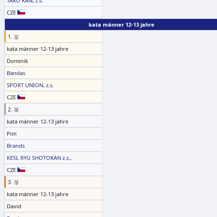
TARO KAN, z.s.
CZE
kata männer 12-13 jahre
1. 🥇
kata männer 12-13 jahre
Dominik
Bandas
SPORT UNION, z.s.
CZE
2. 🥈
kata männer 12-13 jahre
Pim
Brands
KESL RYU SHOTOKAN z.s.,
CZE
3. 🥉
kata männer 12-13 jahre
David