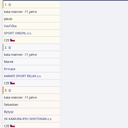
1. 🥇
kata männer -11 jahre
Jakub
Vavřička
SPORT UNION, z.s.
CZE
2. 🥈
kata männer -11 jahre
Marek
Kroupa
KARATE SPORT RELAX z.s.
CZE
3. 🥉
kata männer -11 jahre
Sebastian
Bytyqi
SK KAMURA RYU SHOTOKAN z.s.
CZE