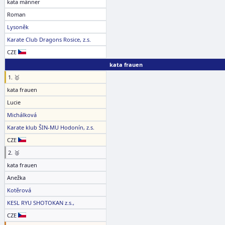
kata männer
Roman
Lysoněk
Karate Club Dragons Rosice, z.s.
CZE
kata frauen
1. 🥇
kata frauen
Lucie
Michálková
Karate klub ŠIN-MU Hodonín, z.s.
CZE
2. 🥈
kata frauen
Anežka
Kotěrová
KESL RYU SHOTOKAN z.s.,
CZE