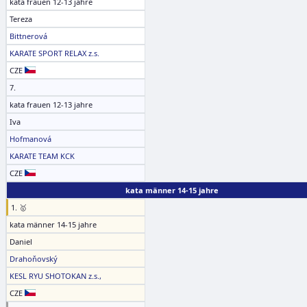
kata frauen 12-13 jahre
Tereza
Bittnerová
KARATE SPORT RELAX z.s.
CZE
7.
kata frauen 12-13 jahre
Iva
Hofmanová
KARATE TEAM KCK
CZE
kata männer 14-15 jahre
1. 🥇
kata männer 14-15 jahre
Daniel
Drahoňovský
KESL RYU SHOTOKAN z.s.,
CZE