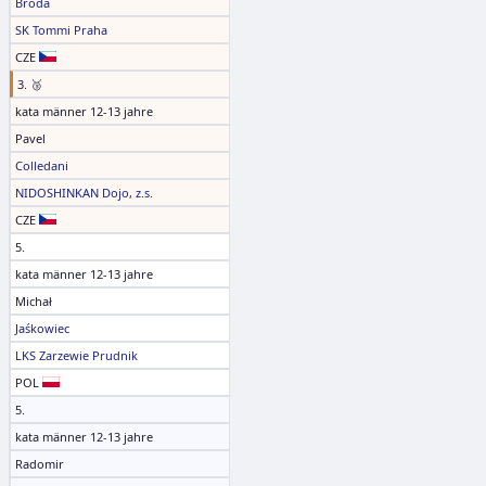
Broda
SK Tommi Praha
CZE
3. 🥉
kata männer 12-13 jahre
Pavel
Colledani
NIDOSHINKAN Dojo, z.s.
CZE
5.
kata männer 12-13 jahre
Michał
Jaśkowiec
LKS Zarzewie Prudnik
POL
5.
kata männer 12-13 jahre
Radomir