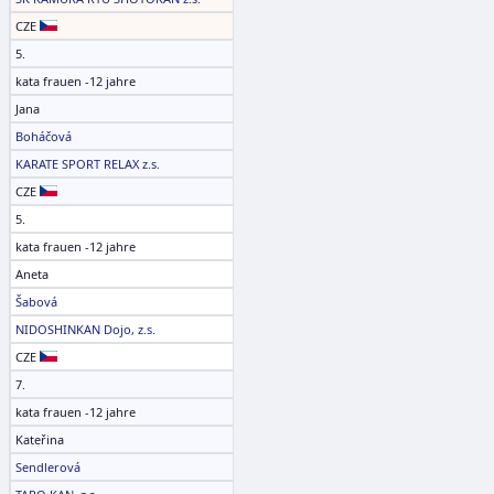
CZE
5.
kata frauen -12 jahre
Jana
Boháčová
KARATE SPORT RELAX z.s.
CZE
5.
kata frauen -12 jahre
Aneta
Šabová
NIDOSHINKAN Dojo, z.s.
CZE
7.
kata frauen -12 jahre
Kateřina
Sendlerová