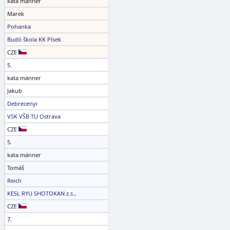
kata männer
Marek
Pohanka
Budó škola KK Písek
CZE
5.
kata männer
Jakub
Debrecenyi
VSK VŠB TU Ostrava
CZE
5.
kata männer
Tomáš
Reich
KESL RYU SHOTOKAN z.s.,
CZE
7.