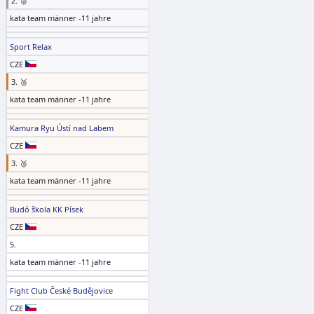
2. 🥈
kata team männer -11 jahre
Sport Relax
CZE
3. 🥉
kata team männer -11 jahre
Kamura Ryu Ústí nad Labem
CZE
3. 🥉
kata team männer -11 jahre
Budó škola KK Písek
CZE
5.
kata team männer -11 jahre
Fight Club České Budějovice
CZE