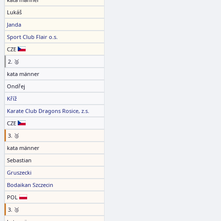
Lukáš
Janda
Sport Club Flair o.s.
CZE
2. 🥈
kata männer
Ondřej
Kříž
Karate Club Dragons Rosice, z.s.
CZE
3. 🥉
kata männer
Sebastian
Gruszecki
Bodaikan Szczecin
POL
3. 🥉