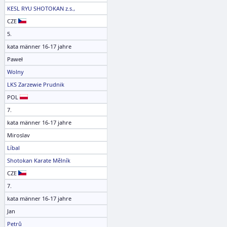
KESL RYU SHOTOKAN z.s.,
CZE
5.
kata männer 16-17 jahre
Paweł
Wolny
LKS Zarzewie Prudnik
POL
7.
kata männer 16-17 jahre
Miroslav
Líbal
Shotokan Karate Mělník
CZE
7.
kata männer 16-17 jahre
Jan
Petrů