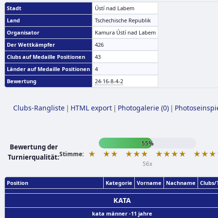
Stadt
Ústí nad Labem
Land
Tschechische Republik
Organisator
Kamura Ústí nad Labem
Der Wettkämpfer
426
Clubs auf Medaille Positionen
43
Länder auf Medaille Positionen
4
Bewertung
24-16-8-4-2
Clubs-Rangliste
|
HTML export
|
Photogalerie (0)
|
Photoseinspi
55%
Bewertung der
★
★★
★★★
★★★★
★★★
Stimme:
Turnierqualität:
56x
Position
Kategorie
Vorname
Nachname
Clubs
KATA
kata männer -11 jahre