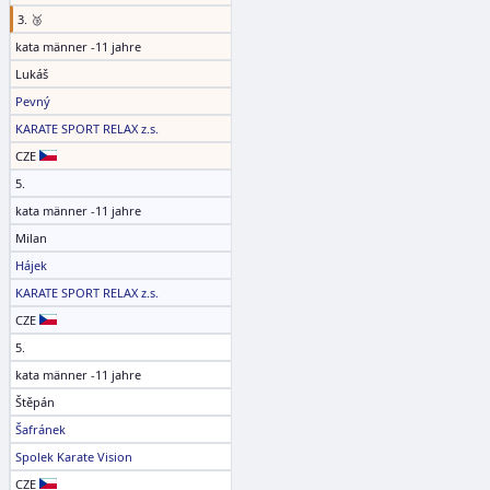
3. 🥉
kata männer -11 jahre
Lukáš
Pevný
KARATE SPORT RELAX z.s.
CZE
5.
kata männer -11 jahre
Milan
Hájek
KARATE SPORT RELAX z.s.
CZE
5.
kata männer -11 jahre
Štěpán
Šafránek
Spolek Karate Vision
CZE