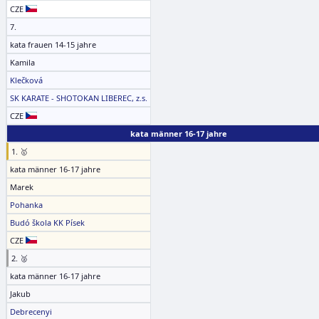
CZE
7.
kata frauen 14-15 jahre
Kamila
Klečková
SK KARATE - SHOTOKAN LIBEREC, z.s.
CZE
kata männer 16-17 jahre
1. 🥇
kata männer 16-17 jahre
Marek
Pohanka
Budó škola KK Písek
CZE
2. 🥈
kata männer 16-17 jahre
Jakub
Debrecenyi