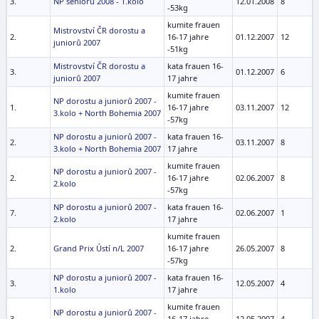
3.
NP seniorů 2008 - 1.kolo
12.01.2008
8
-53kg
kumite frauen
Mistrovství ČR dorostu a
2.
16-17 jahre
01.12.2007
12
juniorů 2007
-51kg
Mistrovství ČR dorostu a
kata frauen 16-
3.
01.12.2007
6
juniorů 2007
17 jahre
kumite frauen
NP dorostu a juniorů 2007 -
1.
16-17 jahre
03.11.2007
12
3.kolo + North Bohemia 2007
-57kg
NP dorostu a juniorů 2007 -
kata frauen 16-
2.
03.11.2007
8
3.kolo + North Bohemia 2007
17 jahre
kumite frauen
NP dorostu a juniorů 2007 -
2.
16-17 jahre
02.06.2007
8
2.kolo
-57kg
NP dorostu a juniorů 2007 -
kata frauen 16-
7.
02.06.2007
1
2.kolo
17 jahre
kumite frauen
2.
Grand Prix Ústí n/L 2007
16-17 jahre
26.05.2007
8
-57kg
NP dorostu a juniorů 2007 -
kata frauen 16-
3.
12.05.2007
4
1.kolo
17 jahre
kumite frauen
NP dorostu a juniorů 2007 -
3.
16-17 jahre
12.05.2007
4