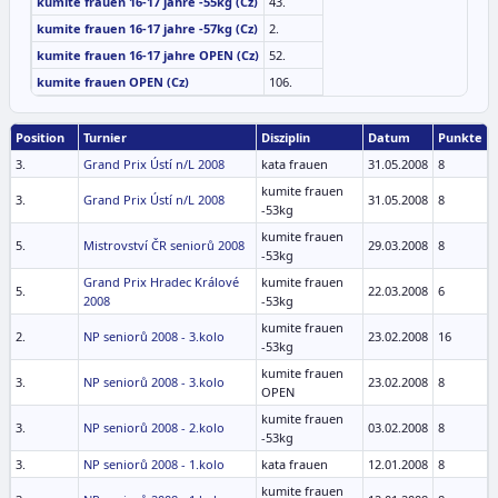
kumite frauen 16-17 jahre -55kg (Cz)
43.
kumite frauen 16-17 jahre -57kg (Cz)
2.
kumite frauen 16-17 jahre OPEN (Cz)
52.
kumite frauen OPEN (Cz)
106.
Position
Turnier
Disziplin
Datum
Punkte
3.
Grand Prix Ústí n/L 2008
kata frauen
31.05.2008
8
kumite frauen
3.
Grand Prix Ústí n/L 2008
31.05.2008
8
-53kg
kumite frauen
5.
Mistrovství ČR seniorů 2008
29.03.2008
8
-53kg
Grand Prix Hradec Králové
kumite frauen
5.
22.03.2008
6
2008
-53kg
kumite frauen
2.
NP seniorů 2008 - 3.kolo
23.02.2008
16
-53kg
kumite frauen
3.
NP seniorů 2008 - 3.kolo
23.02.2008
8
OPEN
kumite frauen
3.
NP seniorů 2008 - 2.kolo
03.02.2008
8
-53kg
3.
NP seniorů 2008 - 1.kolo
kata frauen
12.01.2008
8
kumite frauen