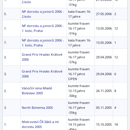
2.kolo
-51kg
NP dorostu a juniorů 2006 -
kata frauen 16-
5.
27.05.2006
2
2.kolo
17 jahre
kumite frauen
NP dorostu a juniorů 2006 -
1.
16-17 jahre
13.05.2006
12
1. kolo, Praha
-51kg
NP dorostu a juniorů 2006 -
kata frauen 16-
7.
13.05.2006
1
1. kolo, Praha
17 jahre
kumite frauen
Grand Prix Hradec Králové
2.
16-17 jahre
29.04.2006
12
2006
-57kg
kumite frauen
Grand Prix Hradec Králové
3.
16-17 jahre
29.04.2006
6
2006
OPEN
kumite frauen
Vánoční cena Mladé
2.
12-13 jahre
26.11.2005
8
Boleslavi 2005
-50kg
kumite frauen
3.
North Bohemia 2005
16-17 jahre
05.11.2005
4
-55kg
kumite frauen
Mistrovství ČR žáků a ml.
1.
14-15 jahre
15.10.2005
18
dorostu 2005
-45kg