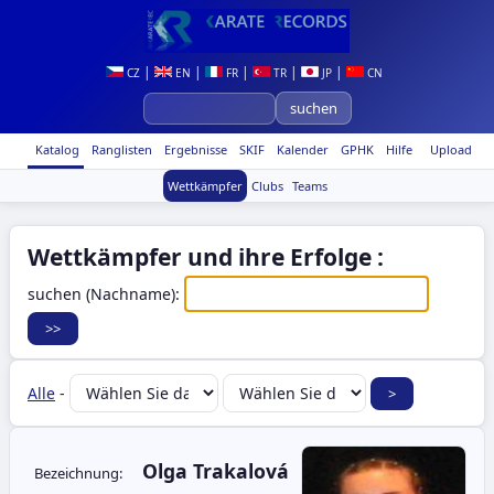
|
|
|
|
|
CZ
EN
FR
TR
JP
CN
Katalog
Ranglisten
Ergebnisse
SKIF
Kalender
GPHK
Hilfe
Upload
Wettkämpfer
Clubs
Teams
Wettkämpfer und ihre Erfolge :
suchen (Nachname):
Alle
-
Olga Trakalová
Bezeichnung: