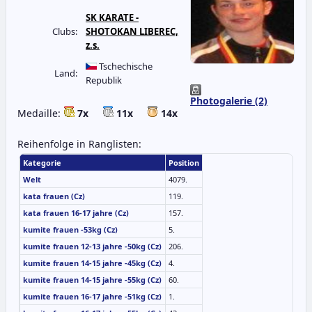
SK KARATE -
Clubs:
SHOTOKAN LIBEREC,
z.s.
Tschechische
Land:
Republik
Photogalerie (2)
Medaille:
7x
11x
14x
Reihenfolge in Ranglisten:
Kategorie
Position
Welt
4079.
kata frauen (Cz)
119.
kata frauen 16-17 jahre (Cz)
157.
kumite frauen -53kg (Cz)
5.
kumite frauen 12-13 jahre -50kg (Cz)
206.
kumite frauen 14-15 jahre -45kg (Cz)
4.
kumite frauen 14-15 jahre -55kg (Cz)
60.
kumite frauen 16-17 jahre -51kg (Cz)
1.