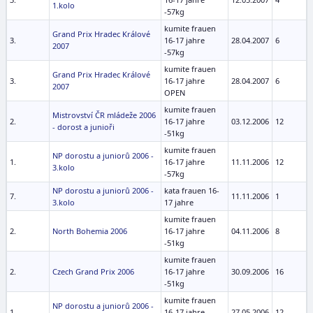
1.kolo
-57kg
kumite frauen
Grand Prix Hradec Králové
3.
16-17 jahre
28.04.2007
6
2007
-57kg
kumite frauen
Grand Prix Hradec Králové
3.
16-17 jahre
28.04.2007
6
2007
OPEN
kumite frauen
Mistrovství ČR mládeže 2006
2.
16-17 jahre
03.12.2006
12
- dorost a junioři
-51kg
kumite frauen
NP dorostu a juniorů 2006 -
1.
16-17 jahre
11.11.2006
12
3.kolo
-57kg
NP dorostu a juniorů 2006 -
kata frauen 16-
7.
11.11.2006
1
3.kolo
17 jahre
kumite frauen
2.
North Bohemia 2006
16-17 jahre
04.11.2006
8
-51kg
kumite frauen
2.
Czech Grand Prix 2006
16-17 jahre
30.09.2006
16
-51kg
kumite frauen
NP dorostu a juniorů 2006 -
1.
16-17 jahre
27.05.2006
12