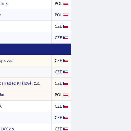
dnik
POL
n
POL
CZE
CZE
o, z.s.
CZE
CZE
 Hradec Králové, z.s.
CZE
kie
POL
K
CZE
CZE
LAX z.s.
CZE