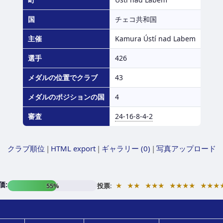
国
チェコ共和国
主催
Kamura Ústí nad Labem
選手
426
メダルの位置でクラブ
43
メダルのポジションの国
4
審査
24-16-8-4-2
クラブ順位
|
HTML export
|
ギャラリー (0)
|
写真アップロード
価:
★
★★
★★★
★★★★
★★★
55%
投票: