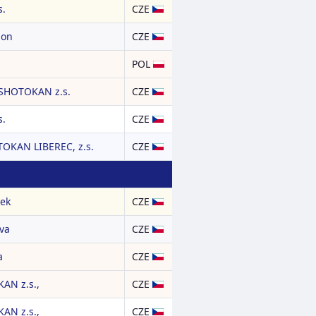
s.
CZE
ion
CZE
POL
SHOTOKAN z.s.
CZE
s.
CZE
TOKAN LIBEREC, z.s.
CZE
sek
CZE
va
CZE
a
CZE
AN z.s.,
CZE
AN z.s.,
CZE