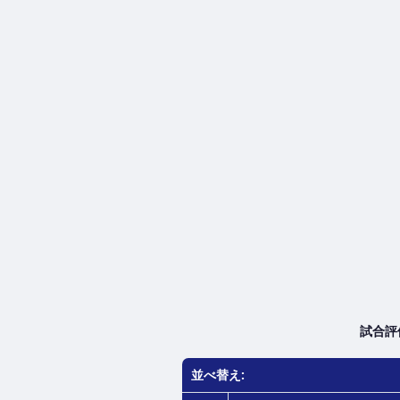
試合評
並べ替え: