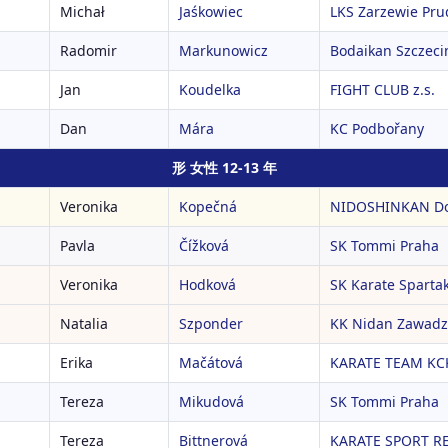
Michał
Jaśkowiec
LKS Zarzewie Pru
Radomir
Markunowicz
Bodaikan Szczeci
Jan
Koudelka
FIGHT CLUB z.s.
Dan
Mára
KC Podbořany
形 女性 12-13 年
Veronika
Kopečná
NIDOSHINKAN Doj
Pavla
Čížková
SK Tommi Praha
Veronika
Hodková
SK Karate Spartak
Natalia
Szponder
KK Nidan Zawadz
Erika
Mačátová
KARATE TEAM KC
Tereza
Mikudová
SK Tommi Praha
Tereza
Bittnerová
KARATE SPORT RE