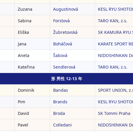
Zuzana
Augustinová
KESL RYU SHOTOK
Sabina
Forstová
TARO KAN, z.s.
Eliška
Žubretovská
SK KAMURA RYU 
Jana
Boháčová
KARATE SPORT RE
Aneta
Šabová
NIDOSHINKAN Doj
Kateřina
Sendlerová
TARO KAN, z.s.
形 男性 12-13 年
Dominik
Bandas
SPORT UNION, z.
Pim
Brands
KESL RYU SHOTOK
David
Broda
SK Tommi Praha
Pavel
Colledani
NIDOSHINKAN Doj