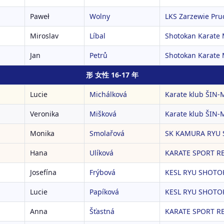
Paweł
Wolny
LKS Zarzewie Pru
Miroslav
Líbal
Shotokan Karate 
Jan
Petrů
Shotokan Karate 
形 女性 16-17 年
Lucie
Michálková
Karate klub ŠIN-
Veronika
Mišková
Karate klub ŠIN-
Monika
Smolařová
SK KAMURA RYU 
Hana
Ulíková
KARATE SPORT RE
Josefína
Frýbová
KESL RYU SHOTOK
Lucie
Papíková
KESL RYU SHOTOK
Anna
Šťastná
KARATE SPORT RE