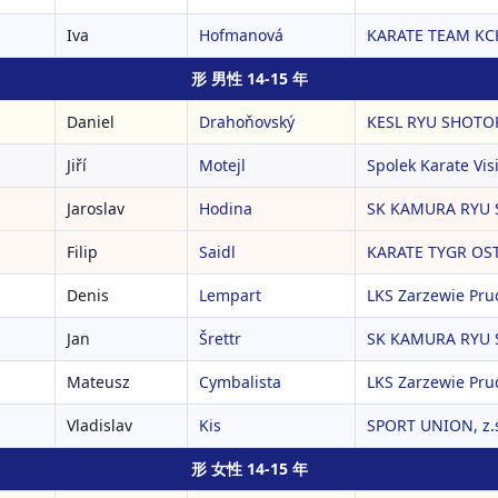
Iva
Hofmanová
KARATE TEAM KC
形 男性 14-15 年
Daniel
Drahoňovský
KESL RYU SHOTOK
Jiří
Motejl
Spolek Karate Vis
Jaroslav
Hodina
SK KAMURA RYU 
Filip
Saidl
KARATE TYGR OSTR
Denis
Lempart
LKS Zarzewie Pru
Jan
Šrettr
SK KAMURA RYU 
Mateusz
Cymbalista
LKS Zarzewie Pru
Vladislav
Kis
SPORT UNION, z.
形 女性 14-15 年