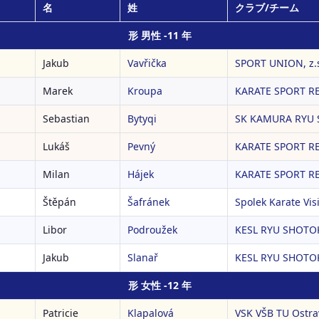
名
姓
クラブ/チーム
形 男性 -11 年
Jakub
Vavřička
SPORT UNION, z.
Marek
Kroupa
KARATE SPORT RE
Sebastian
Bytyqi
SK KAMURA RYU 
Lukáš
Pevný
KARATE SPORT RE
Milan
Hájek
KARATE SPORT RE
Štěpán
Šafránek
Spolek Karate Vis
Libor
Podroužek
KESL RYU SHOTOK
Jakub
Slanař
KESL RYU SHOTOK
形 女性 -12 年
Patricie
Klapalová
VSK VŠB TU Ostra