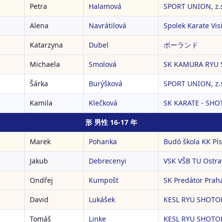
Petra
Halamová
SPORT UNION, z.
Alena
Navrátilová
Spolek Karate Vis
Katarzyna
Dubel
ポーランド
Michaela
Smolová
SK KAMURA RYU 
Šárka
Burýšková
SPORT UNION, z.
Kamila
Klečková
SK KARATE - SHO
形 男性 16-17 年
Marek
Pohanka
Budó škola KK Pí
Jakub
Debrecenyi
VSK VŠB TU Ostra
Ondřej
Kumpošt
SK Predátor Prah
David
Lukášek
KESL RYU SHOTOK
Tomáš
Linke
KESL RYU SHOTOK