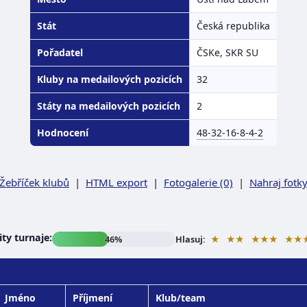
Stát
Česká republika
Pořadatel
ČSKe, SKR SU
Kluby na medailových pozicích
32
Státy na medailových pozicích
2
Hodnocení
48-32-16-8-4-2
Žebříček klubů
|
HTML export
|
Fotogalerie (0)
|
Nahraj fotk
ty turnaje:
★
★★
★★★
★★
46%
Hlasuj:
Jméno
Příjmení
Klub/team