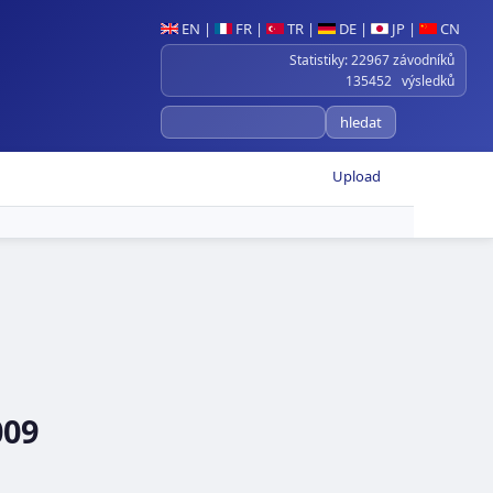
EN
|
FR
|
TR
|
DE
|
JP
|
CN
Statistiky: 22967 závodníků
135452 výsledků
Upload
009