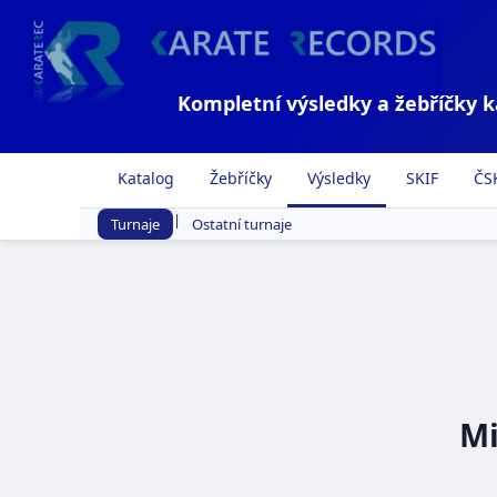
Kompletní výsledky a žebříčky 
Katalog
Žebříčky
Výsledky
SKIF
ČS
|
Turnaje
Ostatní turnaje
Mi