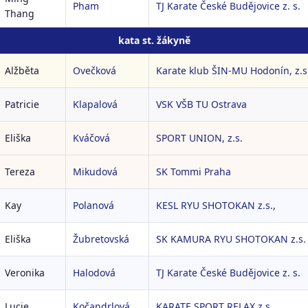
Pham
TJ Karate České Budějovice z. s.
Thang
kata st. žákyně
Alžběta
Ovečková
Karate klub ŠIN-MU Hodonín, z.s
Patricie
Klapalová
VSK VŠB TU Ostrava
Eliška
Kváčová
SPORT UNION, z.s.
Tereza
Mikudová
SK Tommi Praha
Kay
Polanová
KESL RYU SHOTOKAN z.s.,
Eliška
Žubretovská
SK KAMURA RYU SHOTOKAN z.s.
Veronika
Halodová
TJ Karate České Budějovice z. s.
Lucie
Kočandrlová
KARATE SPORT RELAX z.s.