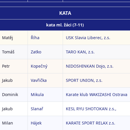
KATA
kata ml. žáci (7-11)
Matěj
Říha
USK Slavia Liberec, z.s.
Tomáš
Zaťko
TARO KAN, z.s.
Petr
Kopečný
NIDOSHINKAN Dojo, z.s.
Jakub
Vavřička
SPORT UNION, z.s.
Dominik
Mikula
Karate klub WAKIZASHI Ostrava
Jakub
Slanař
KESL RYU SHOTOKAN z.s.,
Milan
Hájek
KARATE SPORT RELAX z.s.