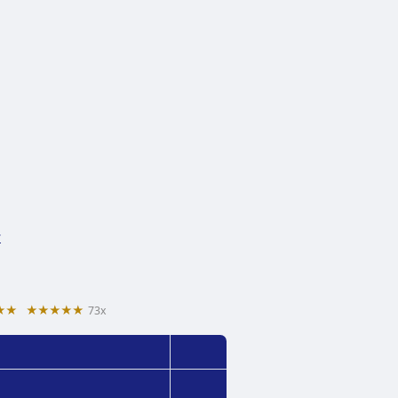
y
★★
★★★★★
73x