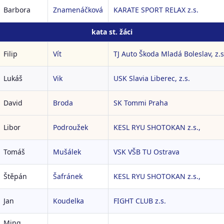
Barbora
Znamenáčková
KARATE SPORT RELAX z.s.
kata st. žáci
Filip
Vít
TJ Auto Škoda Mladá Boleslav, z.s
Lukáš
Vik
USK Slavia Liberec, z.s.
David
Broda
SK Tommi Praha
Libor
Podroužek
KESL RYU SHOTOKAN z.s.,
Tomáš
Mušálek
VSK VŠB TU Ostrava
Štěpán
Šafránek
KESL RYU SHOTOKAN z.s.,
Jan
Koudelka
FIGHT CLUB z.s.
Ming