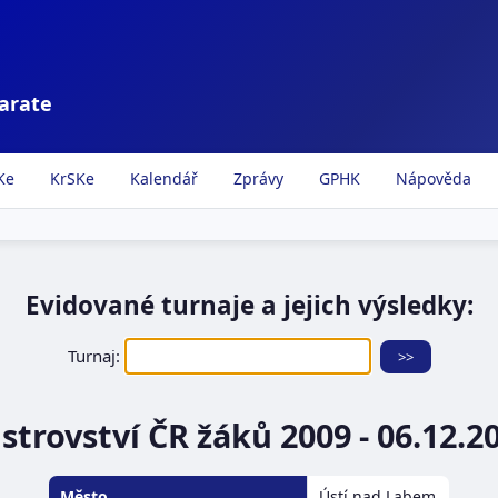
karate
Ke
KrSKe
Kalendář
Zprávy
GPHK
Nápověda
Evidované turnaje a jejich výsledky:
Turnaj:
strovství ČR žáků 2009 - 06.12.2
Město
Ústí nad Labem