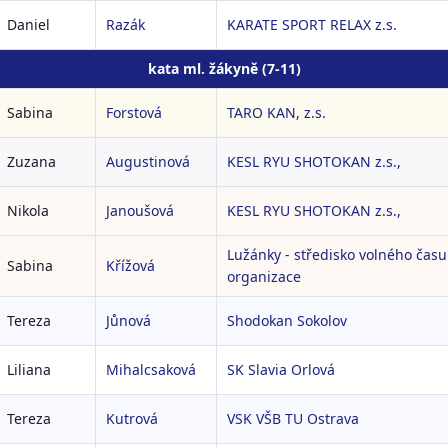
Daniel
Razák
KARATE SPORT RELAX z.s.
kata ml. žákyně (7-11)
Sabina
Forstová
TARO KAN, z.s.
Zuzana
Augustinová
KESL RYU SHOTOKAN z.s.,
Nikola
Janoušová
KESL RYU SHOTOKAN z.s.,
Lužánky - středisko volného času
Sabina
Křížová
organizace
Tereza
Jůnová
Shodokan Sokolov
Liliana
Mihalcsaková
SK Slavia Orlová
Tereza
Kutrová
VSK VŠB TU Ostrava