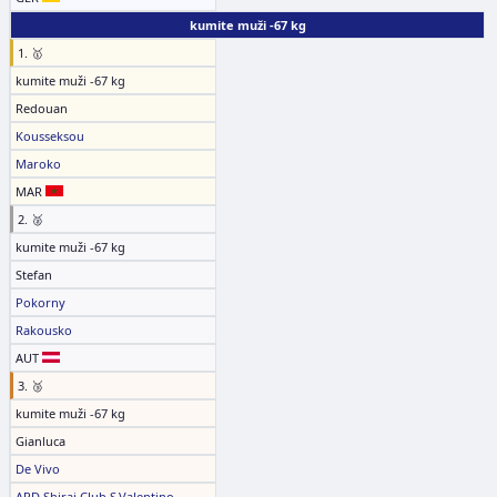
kumite muži -67 kg
1. 🥇
kumite muži -67 kg
Redouan
Kousseksou
Maroko
MAR
2. 🥈
kumite muži -67 kg
Stefan
Pokorny
Rakousko
AUT
3. 🥉
kumite muži -67 kg
Gianluca
De Vivo
APD Shirai Club S.Valentino