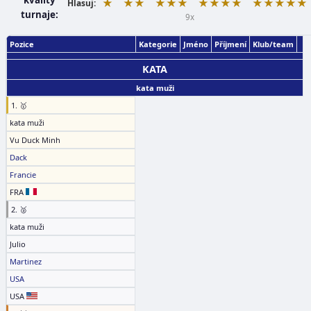
kvality
★
★★
★★★
★★★★
★★★★★
Hlasuj:
turnaje:
9x
Pozice
Kategorie
Jméno
Příjmení
Klub/team
KATA
kata muži
1. 🥇
kata muži
Vu Duck Minh
Dack
Francie
FRA
2. 🥈
kata muži
Julio
Martinez
USA
USA