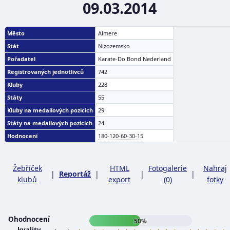
09.03.2014
Město
Almere
Stát
Nizozemsko
Pořadatel
Karate-Do Bond Nederland
Registrovaných jednotlivců
742
Kluby
228
Státy
55
Kluby na medailových pozicích
29
Státy na medailových pozicích
24
Hodnocení
180-120-60-30-15
Žebříček
HTML
Fotogalerie
Nahraj
|
Reportáž
|
|
|
klubů
export
(0)
fotky
Ohodnocení
50%