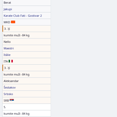
Berat
Jakupi
Karate Club Fati - Gostivar 2
MKD
3. 🥉
kumite muži -84 kg
Nello
Maestri
Itálie
ITA
3. 🥉
kumite muži -84 kg
Aleksandar
Šestakov
Srbsko
SRB
5.
kumite muži -84 kg