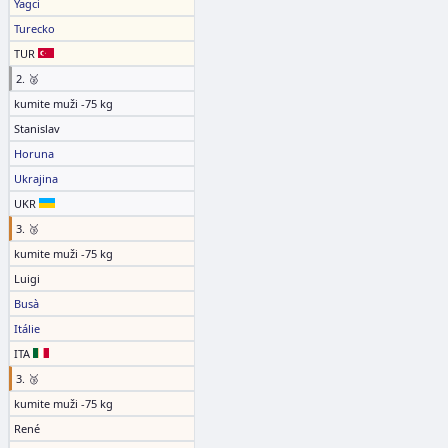
Yagci
Turecko
TUR
2. 🥈
kumite muži -75 kg
Stanislav
Horuna
Ukrajina
UKR
3. 🥉
kumite muži -75 kg
Luigi
Busà
Itálie
ITA
3. 🥉
kumite muži -75 kg
René