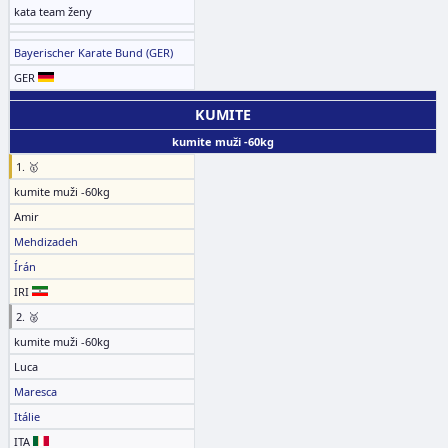
kata team ženy
Bayerischer Karate Bund (GER)
GER
KUMITE
kumite muži -60kg
1. 🥇
kumite muži -60kg
Amir
Mehdizadeh
Írán
IRI
2. 🥈
kumite muži -60kg
Luca
Maresca
Itálie
ITA