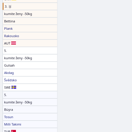
3. 🥉
kumite ženy -50kg
Bettina
Plank
Rakousko
AUT
5.
kumite ženy -50kg
Gulsah
Akdag
Švédsko
SWE
5.
kumite ženy -50kg
Büşra
Tosun
Milli Takimi
TUR