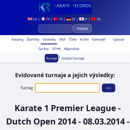
|
|
|
|
|
EN
FR
TR
DE
JP
CN
Katalog
Žebříčky
Výsledky
SKIF
ČSKe
KrSKe
Kalendář
Upload
Zprávy
GPHK
Nápověda
|
Turnaje
Ostatní turnaje
Evidované turnaje a jejich výsledky:
Turnaj:
Karate 1 Premier League -
Dutch Open 2014 - 08.03.2014 -