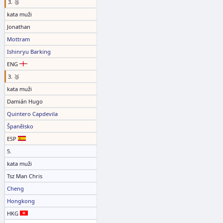
3. 🥉
kata muži
Jonathan
Mottram
Ishinryu Barking
ENG
3. 🥉
kata muži
Damián Hugo
Quintero Capdevila
Španělsko
ESP
5.
kata muži
Tsz Man Chris
Cheng
Hongkong
HKG