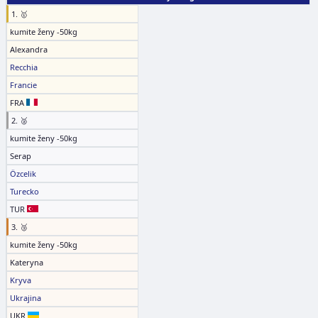
1. 🥇
kumite ženy -50kg
Alexandra
Recchia
Francie
FRA
2. 🥈
kumite ženy -50kg
Serap
Özcelik
Turecko
TUR
3. 🥉
kumite ženy -50kg
Kateryna
Kryva
Ukrajina
UKR