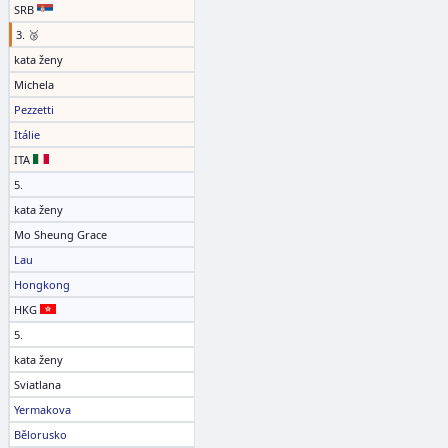
SRB
3. 🥉
kata ženy
Michela
Pezzetti
Itálie
ITA
5.
kata ženy
Mo Sheung Grace
Lau
Hongkong
HKG
5.
kata ženy
Sviatlana
Yermakova
Bělorusko