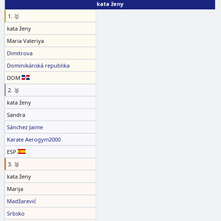
kata ženy
1. 🥇
kata ženy
Maria Valeriya
Dimitrova
Dominikánská republika
DOM
2. 🥈
kata ženy
Sandra
Sánchez Jaime
Karate Aerogym2000
ESP
3. 🥉
kata ženy
Marija
Madžarević
Srbsko