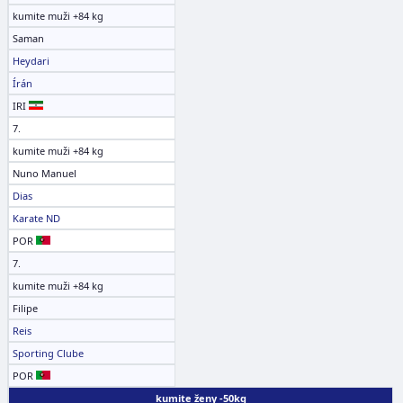
kumite muži +84 kg
Saman
Heydari
Írán
IRI
7.
kumite muži +84 kg
Nuno Manuel
Dias
Karate ND
POR
7.
kumite muži +84 kg
Filipe
Reis
Sporting Clube
POR
kumite ženy -50kg