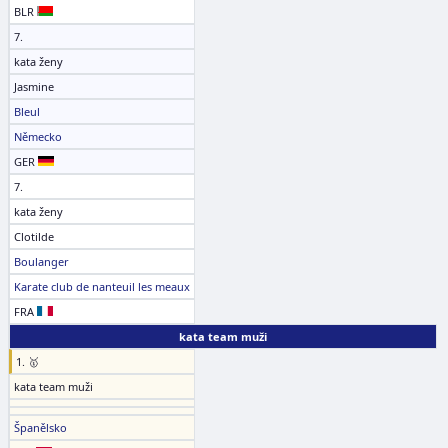
BLR
7.
kata ženy
Jasmine
Bleul
Německo
GER
7.
kata ženy
Clotilde
Boulanger
Karate club de nanteuil les meaux
FRA
kata team muži
1. 🥇
kata team muži
Španělsko