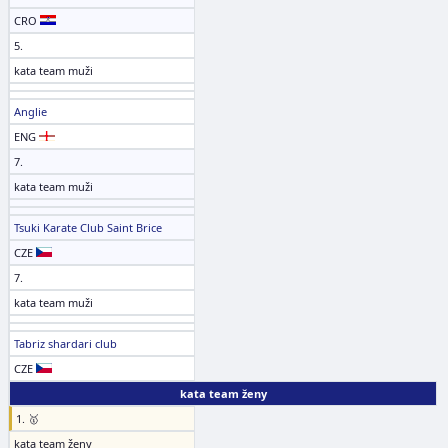
CRO
5.
kata team muži
Anglie
ENG
7.
kata team muži
Tsuki Karate Club Saint Brice
CZE
7.
kata team muži
Tabriz shardari club
CZE
kata team ženy
1. 🥇
kata team ženy