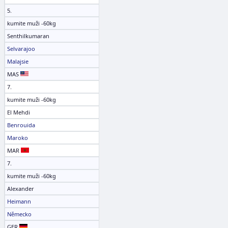
5.
kumite muži -60kg
Senthilkumaran
Selvarajoo
Malajsie
MAS
7.
kumite muži -60kg
El Mehdi
Benrouida
Maroko
MAR
7.
kumite muži -60kg
Alexander
Heimann
Německo
GER