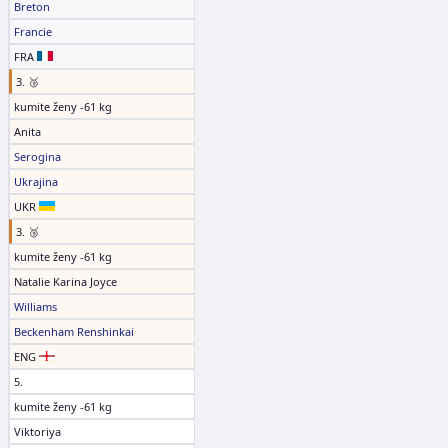
Breton
Francie
FRA
3. 🥉
kumite ženy -61 kg
Anita
Serogina
Ukrajina
UKR
3. 🥉
kumite ženy -61 kg
Natalie Karina Joyce
Williams
Beckenham Renshinkai
ENG
5.
kumite ženy -61 kg
Viktoriya