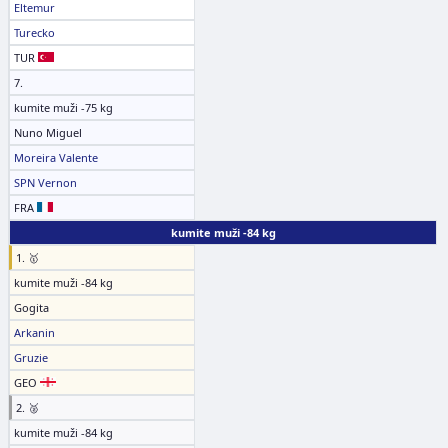
Eltemur
Turecko
TUR
7.
kumite muži -75 kg
Nuno Miguel
Moreira Valente
SPN Vernon
FRA
kumite muži -84 kg
1. 🥇
kumite muži -84 kg
Gogita
Arkanin
Gruzie
GEO
2. 🥈
kumite muži -84 kg