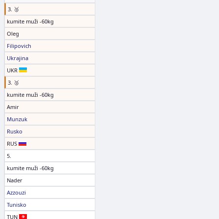
3. 🥉
kumite muži -60kg
Oleg
Filipovich
Ukrajina
UKR
3. 🥉
kumite muži -60kg
Amir
Munzuk
Rusko
RUS
5.
kumite muži -60kg
Nader
Azzouzi
Tunisko
TUN