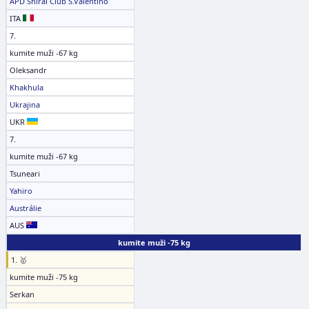
APD Shirai Club S.Valentino
ITA
7.
kumite muži -67 kg
Oleksandr
Khakhula
Ukrajina
UKR
7.
kumite muži -67 kg
Tsuneari
Yahiro
Austrálie
AUS
kumite muži -75 kg
1. 🥇
kumite muži -75 kg
Serkan