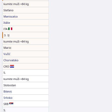
kumite muži +84 kg
Stefano
Maniscalco
Itálie
ITA
3. 🥉
kumite muži +84 kg
Mario
Vučić
Chorvatsko
CRO
5.
kumite muži +84 kg
Slobodan
Bitevic
Srbsko
SRB
5.