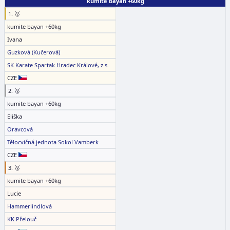
kumite bayan +60kg
1. 🥇
kumite bayan +60kg
Ivana
Guzková (Kučerová)
SK Karate Spartak Hradec Králové, z.s.
CZE
2. 🥈
kumite bayan +60kg
Eliška
Oravcová
Tělocvičná jednota Sokol Vamberk
CZE
3. 🥉
kumite bayan +60kg
Lucie
Hammerlindlová
KK Přelouč