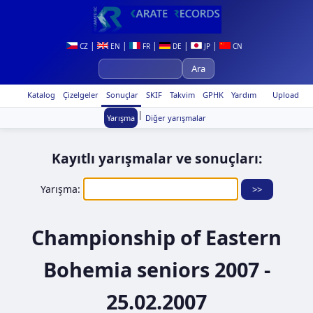
|
|
|
|
|
CZ
EN
FR
DE
JP
CN
Katalog
Çizelgeler
Sonuçlar
SKIF
Takvim
GPHK
Yardım
Upload
|
Yarışma
Diğer yarışmalar
Kayıtlı yarışmalar ve sonuçları:
Yarışma:
Championship of Eastern
Bohemia seniors 2007 -
25.02.2007