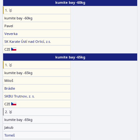
kumite bay -60kg
1. 🥇
kumite bay -60kg
Pavel
Veverka
SK Karate Ústí nad Orlicí, z.s.
CZE
kumite bay -65kg
1. 🥇
kumite bay -65kg
Miloš
Brádle
SKBU Trutnov, z. s.
CZE
2. 🥈
kumite bay -65kg
Jakub
Tomeš