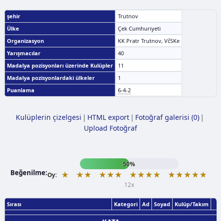
şehir
Trutnov
Ülke
Çek Cumhuriyeti
Organizasyon
KK Pratr Trutnov, VčSKe
Yarışmacılar
40
Madalya pozisyonları üzerinde Kulüpler
11
Madalya pozisyonlardaki ülkeler
1
Puanlama
6-4-2
Kulüplerin çizelgesi
|
HTML export
|
Fotoğraf galerisi (0)
|
Upload Fotoğraf
50%
Beğenilme:
★
★★
★★★
★★★★
★★★★★
Oy:
12x
Sırası
Kategori
Ad
Soyad
Kulüp/Takım