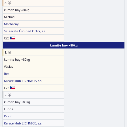
3. 🥉
kumite bay -80kg
Michael
Machačný
SK Karate Ústí nad Orlicí, z.s.
CZE
kumite bay +80kg
1. 🥇
kumite bay +80kg
Václav
Rek
Karate klub LICHNICE, z.s.
CZE
2. 🥈
kumite bay +80kg
Luboš
Dražil
Karate klub LICHNICE, z.s.