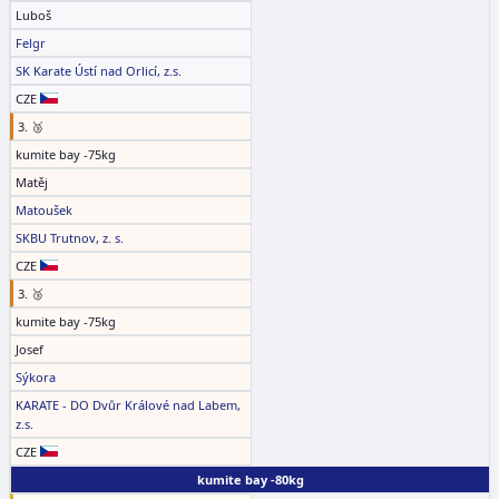
Luboš
Felgr
SK Karate Ústí nad Orlicí, z.s.
CZE
3. 🥉
kumite bay -75kg
Matěj
Matoušek
SKBU Trutnov, z. s.
CZE
3. 🥉
kumite bay -75kg
Josef
Sýkora
KARATE - DO Dvůr Králové nad Labem,
z.s.
CZE
kumite bay -80kg