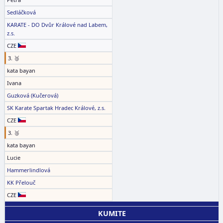
Sedláčková
KARATE - DO Dvůr Králové nad Labem,
z.s.
CZE
3. 🥉
kata bayan
Ivana
Guzková (Kučerová)
SK Karate Spartak Hradec Králové, z.s.
CZE
3. 🥉
kata bayan
Lucie
Hammerlindlová
KK Přelouč
CZE
KUMITE