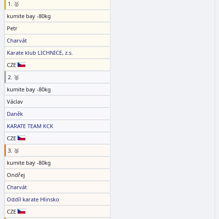
1. 🥇
kumite bay -80kg
Petr
Charvát
Karate klub LICHNICE, z.s.
CZE
2. 🥈
kumite bay -80kg
Václav
Daněk
KARATE TEAM KCK
CZE
3. 🥉
kumite bay -80kg
Ondřej
Charvát
Oddíl karate Hlinsko
CZE