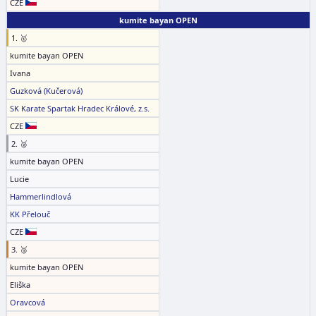
CZE
kumite bayan OPEN
1. 🥇
kumite bayan OPEN
Ivana
Guzková (Kučerová)
SK Karate Spartak Hradec Králové, z.s.
CZE
2. 🥈
kumite bayan OPEN
Lucie
Hammerlindlová
KK Přelouč
CZE
3. 🥉
kumite bayan OPEN
Eliška
Oravcová