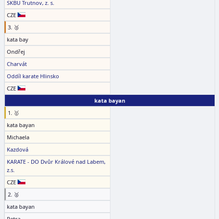
SKBU Trutnov, z. s.
CZE
3. 🥉
kata bay
Ondřej
Charvát
Oddíl karate Hlinsko
CZE
kata bayan
1. 🥇
kata bayan
Michaela
Kazdová
KARATE - DO Dvůr Králové nad Labem,
z.s.
CZE
2. 🥈
kata bayan
Petra