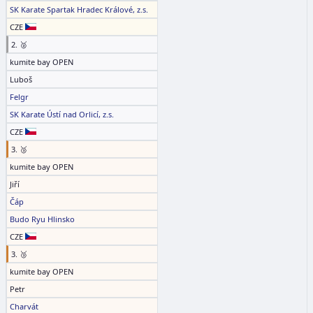
SK Karate Spartak Hradec Králové, z.s.
CZE
2. 🥈
kumite bay OPEN
Luboš
Felgr
SK Karate Ústí nad Orlicí, z.s.
CZE
3. 🥉
kumite bay OPEN
Jiří
Čáp
Budo Ryu Hlinsko
CZE
3. 🥉
kumite bay OPEN
Petr
Charvát