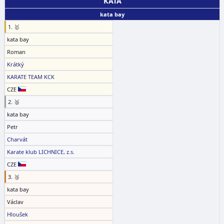
KATA
kata bay
1. 🥇
kata bay
Roman
Krátký
KARATE TEAM KCK
CZE
2. 🥈
kata bay
Petr
Charvát
Karate klub LICHNICE, z.s.
CZE
3. 🥉
kata bay
Václav
Hloušek