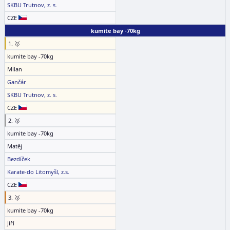
SKBU Trutnov, z. s.
CZE
kumite bay -70kg
1. 🥇
kumite bay -70kg
Milan
Gančár
SKBU Trutnov, z. s.
CZE
2. 🥈
kumite bay -70kg
Matěj
Bezdíček
Karate-do Litomyšl, z.s.
CZE
3. 🥉
kumite bay -70kg
Jiří