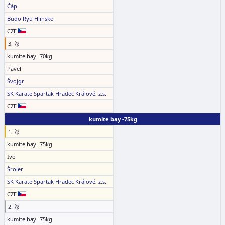
Čáp
Budo Ryu Hlinsko
CZE
3. 🥉
kumite bay -70kg
Pavel
Švojgr
SK Karate Spartak Hradec Králové, z.s.
CZE
kumite bay -75kg
1. 🥇
kumite bay -75kg
Ivo
Šroler
SK Karate Spartak Hradec Králové, z.s.
CZE
2. 🥈
kumite bay -75kg