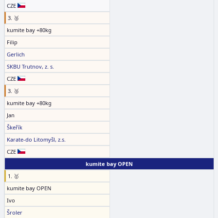
CZE
3. 🥉
kumite bay +80kg
Filip
Gerlich
SKBU Trutnov, z. s.
CZE
3. 🥉
kumite bay +80kg
Jan
Škeřík
Karate-do Litomyšl, z.s.
CZE
kumite bay OPEN
1. 🥇
kumite bay OPEN
Ivo
Šroler