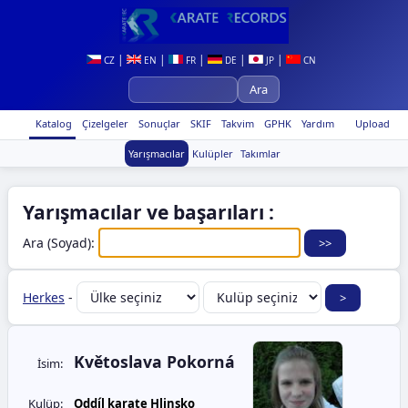
|
|
|
|
|
CZ
EN
FR
DE
JP
CN
Katalog
Çizelgeler
Sonuçlar
SKIF
Takvim
GPHK
Yardım
Upload
Yarışmacılar
Kulüpler
Takımlar
Yarışmacılar ve başarıları :
Ara (Soyad):
Herkes
-
Květoslava Pokorná
İsim:
Kulüp:
Oddíl karate Hlinsko