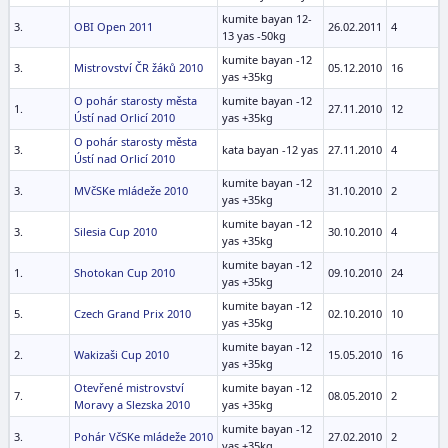
kumite bayan 12-
3.
OBI Open 2011
26.02.2011
4
13 yas -50kg
kumite bayan -12
3.
Mistrovství ČR žáků 2010
05.12.2010
16
yas +35kg
O pohár starosty města
kumite bayan -12
1.
27.11.2010
12
Ústí nad Orlicí 2010
yas +35kg
O pohár starosty města
3.
kata bayan -12 yas
27.11.2010
4
Ústí nad Orlicí 2010
kumite bayan -12
3.
MVčSKe mládeže 2010
31.10.2010
2
yas +35kg
kumite bayan -12
3.
Silesia Cup 2010
30.10.2010
4
yas +35kg
kumite bayan -12
1.
Shotokan Cup 2010
09.10.2010
24
yas +35kg
kumite bayan -12
5.
Czech Grand Prix 2010
02.10.2010
10
yas +35kg
kumite bayan -12
2.
Wakizaši Cup 2010
15.05.2010
16
yas +35kg
Otevřené mistrovství
kumite bayan -12
7.
08.05.2010
2
Moravy a Slezska 2010
yas +35kg
kumite bayan -12
3.
Pohár VčSKe mládeže 2010
27.02.2010
2
yas +35kg