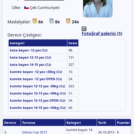
Ülke:
Çek Cumhuriyeti
Madalyalar:
6x
8x
24x
Fotoğraf galerisi (5)
Derece Çizelgesi:
kategori
Sırası
kata bayan -12 yas (Cz)
98.
kata bayan 12-13 yas (Cz)
131.
kata bayan 14-15 yas (Cz)
327.
kumite bayan -12 yas +35kg (Cz)
10.
kumite bayan -12 yas OPEN (Cz)
24.
kumite bayan 12-13 yas -50kg (Cz)
263.
kumite bayan 12-13 yas +50kg (Cz)
21.
kumite bayan 12-13 yas OPEN (Cz)
54.
kumite bayan 14-15 yas +54kg (Cz)
66.
Derece
Turnuva
Kategori
Tarih
Puanlar
kumite bayan 14-
3.
Silesia Cup 2013
26.10.2013
8