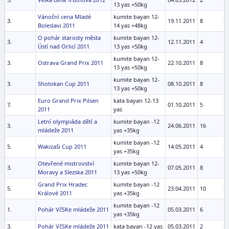
13 yas +50kg
Vánoční cena Mladé
kumite bayan 12-
3.
19.11.2011
8
Boleslavi 2011
14 yas +48kg
O pohár starosty města
kumite bayan 12-
3.
12.11.2011
4
Ústí nad Orlicí 2011
13 yas +50kg
kumite bayan 12-
3.
Ostrava Grand Prix 2011
22.10.2011
8
13 yas +50kg
kumite bayan 12-
3.
Shotokan Cup 2011
08.10.2011
8
13 yas +50kg
Euro Grand Prix Pilsen
kata bayan 12-13
7.
01.10.2011
5
2011
yas
Letní olympiáda dětí a
kumite bayan -12
3.
24.06.2011
16
mládeže 2011
yas +35kg
kumite bayan -12
5.
Wakizaši Cup 2011
14.05.2011
4
yas +35kg
Otevřené mistrovství
kumite bayan 12-
3.
07.05.2011
8
Moravy a Slezska 2011
13 yas +50kg
Grand Prix Hradec
kumite bayan -12
5.
23.04.2011
10
Králové 2011
yas +35kg
kumite bayan -12
1.
Pohár VčSKe mládeže 2011
05.03.2011
6
yas +35kg
3.
Pohár VčSKe mládeže 2011
kata bayan -12 yas
05.03.2011
2