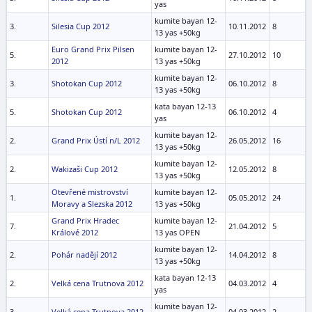
yas
kumite bayan 12-
3.
Silesia Cup 2012
10.11.2012
8
13 yas +50kg
Euro Grand Prix Pilsen
kumite bayan 12-
5.
27.10.2012
10
2012
13 yas +50kg
kumite bayan 12-
3.
Shotokan Cup 2012
06.10.2012
8
13 yas +50kg
kata bayan 12-13
5.
Shotokan Cup 2012
06.10.2012
4
yas
kumite bayan 12-
2.
Grand Prix Ústí n/L 2012
26.05.2012
16
13 yas +50kg
kumite bayan 12-
2.
Wakizaši Cup 2012
12.05.2012
8
13 yas +50kg
Otevřené mistrovství
kumite bayan 12-
1.
05.05.2012
24
Moravy a Slezska 2012
13 yas +50kg
Grand Prix Hradec
kumite bayan 12-
7.
21.04.2012
5
Králové 2012
13 yas OPEN
kumite bayan 12-
2.
Pohár nadějí 2012
14.04.2012
8
13 yas +50kg
kata bayan 12-13
2.
Velká cena Trutnova 2012
04.03.2012
4
yas
kumite bayan 12-
3.
Velká cena Trutnova 2012
04.03.2012
2