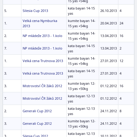
15 yas +54kg
kata bayan 14-15
5.
Silesia Cup 2013
26.10.2013
4
yas
Velká cena Nymburka
kumite bayan 14-
1.
20.04.2013
24
2013
15 yas +54kg
kumite bayan 14-
2.
NP mládeže 2013 - 1.kolo
13.04.2013
16
15 yas +54kg
kata bayan 14-15
7.
NP mládeže 2013 - 1.kolo
13.04.2013
2
yas
kumite bayan 14-
1.
Velká cena Trutnova 2013
27.01.2013
12
15 yas +54kg
kata bayan 14-15
3.
Velká cena Trutnova 2013
27.01.2013
4
yas
kumite bayan 12-
3.
Mistrovství ČR žáků 2012
01.12.2012
16
13 yas +50kg
kata bayan 12-13
7.
Mistrovství ČR žáků 2012
01.12.2012
4
yas
kata bayan 12-13
2.
Generali Cup 2012
24.11.2012
8
yas
kumite bayan 12-
3.
Generali Cup 2012
24.11.2012
4
13 yas +50kg
kata bayan 12-13
3.
Silesia Cup 2012
10.11.2012
8