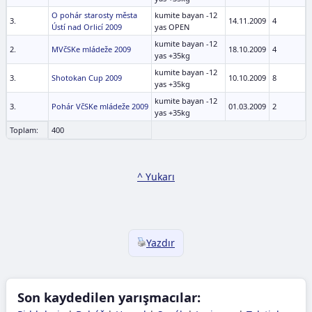
O pohár starosty města
kumite bayan -12
3.
14.11.2009
4
Ústí nad Orlicí 2009
yas OPEN
kumite bayan -12
2.
MVčSKe mládeže 2009
18.10.2009
4
yas +35kg
kumite bayan -12
3.
Shotokan Cup 2009
10.10.2009
8
yas +35kg
kumite bayan -12
3.
Pohár VčSKe mládeže 2009
01.03.2009
2
yas +35kg
Toplam:
400
^ Yukarı
Yazdır
Son kaydedilen yarışmacılar: