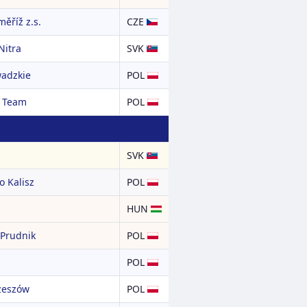
měříž z.s.
CZE
Nitra
SVK
adzkie
POL
 Team
POL
SVK
 Kalisz
POL
HUN
 Prudnik
POL
POL
zeszów
POL