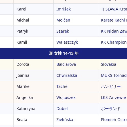
Karel
Imríšek
TJ SLAVIA Kro
Michal
Molčan
Karate Kachi 
Patryk
Szarek
KK Nidan Zaw
Kamil
Walaszczyk
KK Champion
形 女性 14-15 年
Dorota
Balciarova
Slovakia
Joanna
Chwiralska
MUKS Tornado
Marike
Tache
ハンガリー
Angelika
Wojtaszek
LKS Zarzewie
Katarzyna
Dubel
ポーランド
Beata
Zielińska
Płomień Ostr