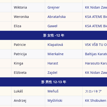
Wiktoria
Grejner
KK Nidan Zaw
Weronika
Abratańska
KSA ATEMI Bie
Eliza
Gaweł
KSA ATEMI Bie
形 女性 -12 年
Patricie
Klapalová
VSK VŠB TU O
Patricija
Mierkalne
Baltijas Kara
Kinga
Harast
Harasuto Kar
Elżbieta
Zajdel
KK Nidan Zaw
形 男性 12-13 年
Lukáš
Meňuš
スロバキア
Andrzej
Myśliński
KK Shobuken