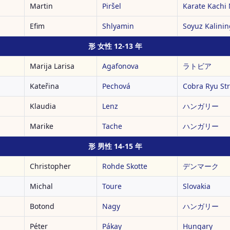
Martin
Piršel
Karate Kachi 
Efim
Shlyamin
Soyuz Kalini
形 女性 12-13 年
Marija Larisa
Agafonova
ラトビア
Kateřina
Pechová
Cobra Ryu Str
Klaudia
Lenz
ハンガリー
Marike
Tache
ハンガリー
形 男性 14-15 年
Christopher
Rohde Skotte
デンマーク
Michal
Toure
Slovakia
Botond
Nagy
ハンガリー
Péter
Pákay
Hungary