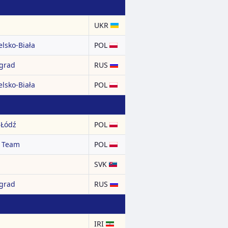
UKR
lsko-Biała
POL
ngrad
RUS
lsko-Biała
POL
 Łódź
POL
 Team
POL
SVK
ngrad
RUS
IRI