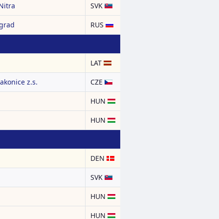
Nitra
SVK
ngrad
RUS
LAT
akonice z.s.
CZE
HUN
HUN
DEN
SVK
HUN
HUN