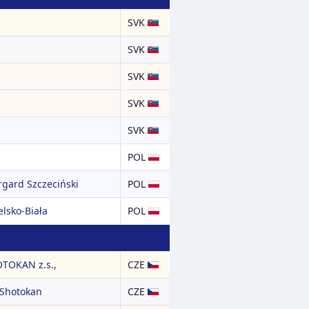
SVK
SVK
SVK
SVK
SVK
POL
rgard Szczeciński
POL
lsko-Biała
POL
TOKAN z.s.,
CZE
Shotokan
CZE