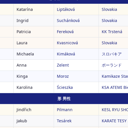
Katarína
Liptáková
Slovakia
Ingrid
Suchánková
Slovakia
Patricia
Fereková
KK Trstená
Laura
Kvasnicová
Slovakia
Michaela
Kimáková
スロバキア
Anna
Zelent
ポーランド
Kinga
Moroz
Kamikaze Sta
Karolina
Ścieszka
KSA ATEMI Bie
形 男性
Jindřich
Pilmann
KESL RYU SHO
Jakub
Tesárek
KARATE TESY 