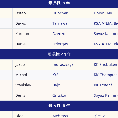
形 男性 -9 年
Ostap
Hunchak
Union Lviv
Dawid
Tarnawa
KSA ATEMI Bie
Kordian
Dzedzic
Soyuz Kalini
Daniel
Dziergas
KSA ATEMI Bie
形 男性 -11 年
Jakub
Indraszczyk
KK Shobuken
Michał
Król
KK Champion
Stanislav
Bajo
KK Trstená
Denis
Gritskov
Soyuz Kalini
形 女性 -9 年
Oladi
Mehrasa
イラン