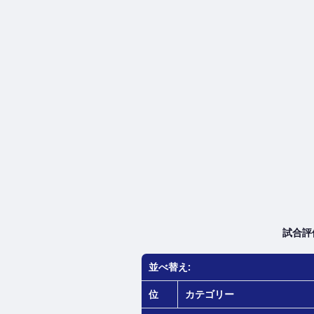
試合評
並べ替え:
位
カテゴリー