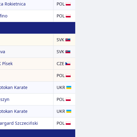
a Rokietnica
POL
fino
POL
SVK
ava
SVK
 Písek
CZE
POL
otokan Karate
UKR
eszyn
POL
otokan Karate
UKR
argard Szczeciński
POL