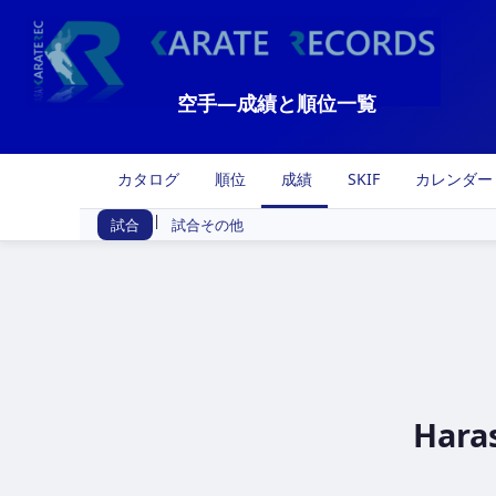
空手―成績と順位一覧
カタログ
順位
成績
SKIF
カレンダー
|
試合
試合その他
Haras