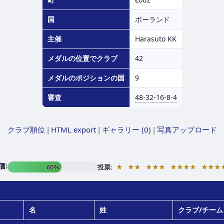
国
ポーランド
主催
Harasuto KK
メダルの位置でクラブ
42
メダルのポジションの国
9
審査
48-32-16-8-4
クラブ順位
|
HTML export
|
ギャラリー (0)
|
写真アップロード
価:
★
★★
★★★
★★★★
★★★
60%
投票:
名
姓
クラブ/チーム