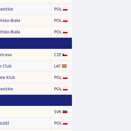
adzkie
POL
lsko-Biała
POL
lsko-Biała
POL
strava
CZE
te Club
LAT
ate Klub
POL
adzkie
POL
SVK
 Łódź
POL