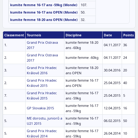
kumite femme 16-17 ans -59kg (Monde)
107.
kumite femme 16-17 ans OPEN (Monde)
50.
kumite femme 18-20 ans OPEN (Monde)
32.
Classement
Tournois
Discipline
Date
Points
Grand Prix Ostrava
kumite femme 18-20
1.
04.11.2017
36
2017
ans -60kg
Grand Prix Ostrava
2.
kumite femme -60kg
04.11.2017
24
2017
Grand Prix Hradec
kumite femme 18-20
3.
30.04.2016
20
Králové 2016
ans OPEN
Grand Prix Hradec
kumite femme 16-17
2.
25.04.2015
40
Králové 2015
ans OPEN
Grand Prix Hradec
kumite femme 16-17
7.
25.04.2015
5
Králové 2015
ans -59kg
kumite femme 16-17
3.
GP Slovakia 2015
12.04.2015
16
ans -59kg
ME dorostu, juniorů a
kumite femme 16-17
5.
06.02.2015
50
U21 2015
ans -59kg
Grand Prix Hradec
kumite femme 16-17
5.
26.04.2014
10
Králové 2014
ans -59kg