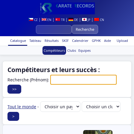
|
|
|
|
|
CZ
EN
TR
DE
JP
CN
Catalogue
Tableau
Résultats
SKIF
Calendrier
GPHK
Aide
Upload
Compétiteurs
Clubs
Equipes
Compétiteurs et leurs succès :
Recherche (Prénom):
Tout le monde
-