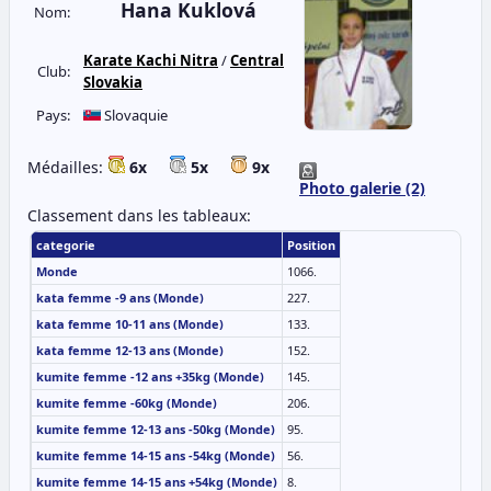
Hana Kuklová
Nom:
Karate Kachi Nitra
/
Central
Club:
Slovakia
Pays:
Slovaquie
Médailles:
6x
5x
9x
Photo galerie (2)
Classement dans les tableaux:
categorie
Position
Monde
1066.
kata femme -9 ans (Monde)
227.
kata femme 10-11 ans (Monde)
133.
kata femme 12-13 ans (Monde)
152.
kumite femme -12 ans +35kg (Monde)
145.
kumite femme -60kg (Monde)
206.
kumite femme 12-13 ans -50kg (Monde)
95.
kumite femme 14-15 ans -54kg (Monde)
56.
kumite femme 14-15 ans +54kg (Monde)
8.