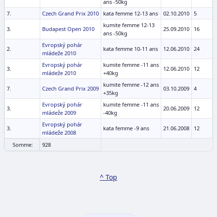
ans -50kg
7.
Czech Grand Prix 2010
kata femme 12-13 ans
02.10.2010
5
kumite femme 12-13
3.
Budapest Open 2010
25.09.2010
16
ans -50kg
Evropský pohár
2.
kata femme 10-11 ans
12.06.2010
24
mládeže 2010
Evropský pohár
kumite femme -11 ans
3.
12.06.2010
12
mládeže 2010
+40kg
kumite femme -12 ans
7.
Czech Grand Prix 2009
03.10.2009
4
+35kg
Evropský pohár
kumite femme -11 ans
3.
20.06.2009
12
mládeže 2009
-40kg
Evropský pohár
3.
kata femme -9 ans
21.06.2008
12
mládeže 2008
Somme:
928
^ Top