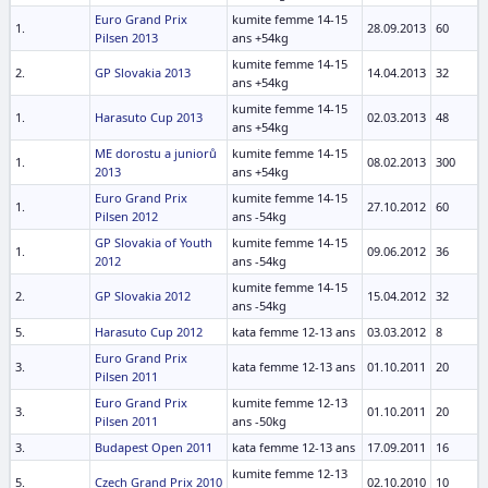
Euro Grand Prix
kumite femme 14-15
1.
28.09.2013
60
Pilsen 2013
ans +54kg
kumite femme 14-15
2.
GP Slovakia 2013
14.04.2013
32
ans +54kg
kumite femme 14-15
1.
Harasuto Cup 2013
02.03.2013
48
ans +54kg
ME dorostu a juniorů
kumite femme 14-15
1.
08.02.2013
300
2013
ans +54kg
Euro Grand Prix
kumite femme 14-15
1.
27.10.2012
60
Pilsen 2012
ans -54kg
GP Slovakia of Youth
kumite femme 14-15
1.
09.06.2012
36
2012
ans -54kg
kumite femme 14-15
2.
GP Slovakia 2012
15.04.2012
32
ans -54kg
5.
Harasuto Cup 2012
kata femme 12-13 ans
03.03.2012
8
Euro Grand Prix
3.
kata femme 12-13 ans
01.10.2011
20
Pilsen 2011
Euro Grand Prix
kumite femme 12-13
3.
01.10.2011
20
Pilsen 2011
ans -50kg
3.
Budapest Open 2011
kata femme 12-13 ans
17.09.2011
16
kumite femme 12-13
5.
Czech Grand Prix 2010
02.10.2010
10