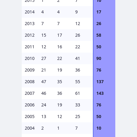
2015
1
2
7
10
2014
4
4
9
17
2013
7
7
12
26
2012
15
17
26
58
2011
12
16
22
50
2010
27
22
41
90
2009
21
19
36
76
2008
47
35
55
137
2007
46
36
61
143
2006
24
19
33
76
2005
13
12
25
50
2004
2
1
7
10