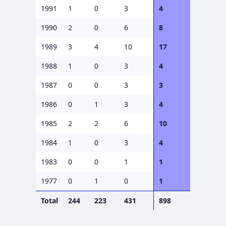
1991
1
0
3
4
1990
2
0
6
8
1989
3
4
10
17
1988
1
0
3
4
1987
0
0
3
3
1986
0
1
3
4
1985
2
2
6
10
1984
1
0
3
4
1983
0
0
1
1
1977
0
1
0
1
Total
244
223
431
898