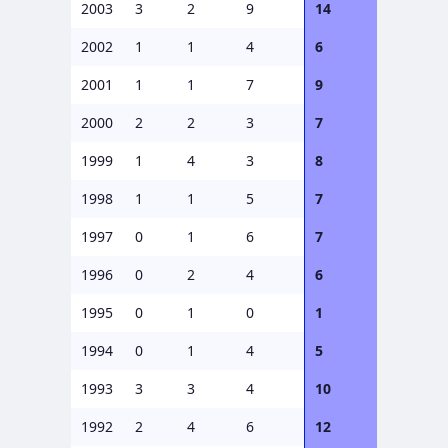
2003
3
2
9
14
2002
1
1
4
6
2001
1
1
7
9
2000
2
2
3
7
1999
1
4
3
8
1998
1
1
5
7
1997
0
1
6
7
1996
0
2
4
6
1995
0
1
0
1
1994
0
1
4
5
1993
3
3
4
10
1992
2
4
6
12