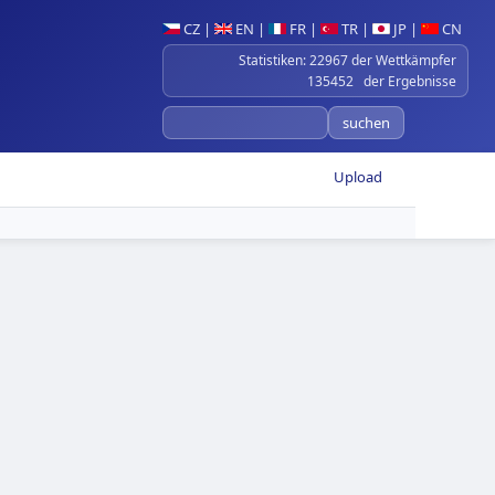
CZ
|
EN
|
FR
|
TR
|
JP
|
CN
Statistiken: 22967 der Wettkämpfer
135452 der Ergebnisse
Upload