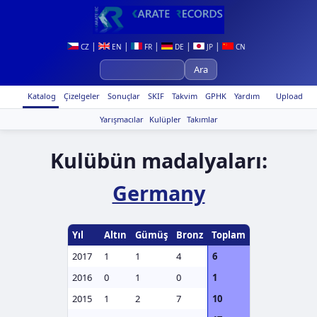
|
|
|
|
|
CZ
EN
FR
DE
JP
CN
Katalog
Çizelgeler
Sonuçlar
SKIF
Takvim
GPHK
Yardım
Upload
Yarışmacılar
Kulüpler
Takımlar
Kulübün madalyaları:
Germany
Yıl
Altın
Gümüş
Bronz
Toplam
2017
1
1
4
6
2016
0
1
0
1
2015
1
2
7
10