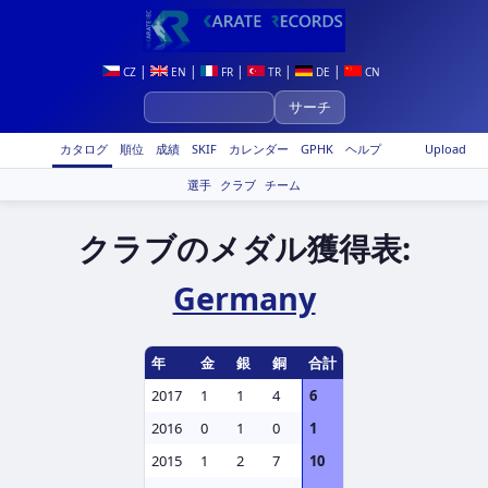
|
|
|
|
|
CZ
EN
FR
TR
DE
CN
カタログ
順位
成績
SKIF
カレンダー
GPHK
ヘルプ
Upload
選手
クラブ
チーム
クラブのメダル獲得表:
Germany
年
金
銀
銅
合計
2017
1
1
4
6
2016
0
1
0
1
2015
1
2
7
10