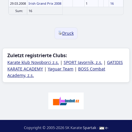
29.03.2008
Irish Grand Prix 2008
1
16
Sum:
16
Druck
Zuletzt registrierte Clubs:
Karate klub Novoborci z.s.
|
SPORT Javorník, z.s.
|
GATIDIS
KARATE ACADEMY
|
Yaguar Team
|
BOSS Combat
Academy, z.s.
Copyright © 2005-2026 SK Karate
Spartak
-
e-