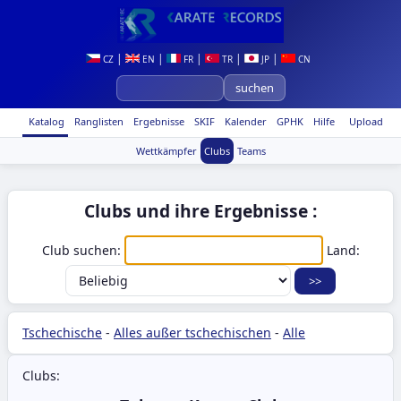
|
|
|
|
|
CZ
EN
FR
TR
JP
CN
Katalog
Ranglisten
Ergebnisse
SKIF
Kalender
GPHK
Hilfe
Upload
Wettkämpfer
Clubs
Teams
Clubs und ihre Ergebnisse :
Club suchen:
Land:
Tschechische
-
Alles außer tschechischen
-
Alle
Clubs: