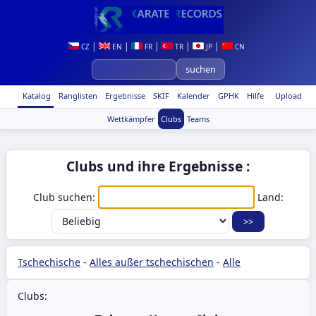
|
|
|
|
|
CZ
EN
FR
TR
JP
CN
Katalog
Ranglisten
Ergebnisse
SKIF
Kalender
GPHK
Hilfe
Upload
Wettkämpfer
Clubs
Teams
Clubs und ihre Ergebnisse :
Club suchen:
Land:
Tschechische
-
Alles außer tschechischen
-
Alle
Clubs: