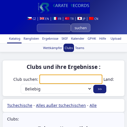
|
|
|
|
|
CZ
EN
FR
TR
JP
CN
Katalog
Ranglisten
Ergebnisse
SKIF
Kalender
GPHK
Hilfe
Upload
Wettkämpfer
Clubs
Teams
Clubs und ihre Ergebnisse :
Club suchen:
Land:
Tschechische
-
Alles außer tschechischen
-
Alle
Clubs: