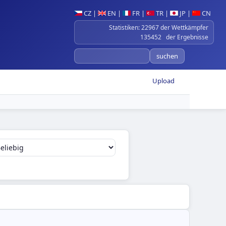
CZ
|
EN
|
FR
|
TR
|
JP
|
CN
Statistiken: 22967 der Wettkämpfer
135452 der Ergebnisse
Upload