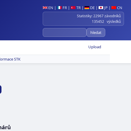
EN
|
FR
|
TR
|
DE
|
JP
|
CN
Statistiky: 22967 závodníků
135452 výsledků
Upload
formace STK
hárů