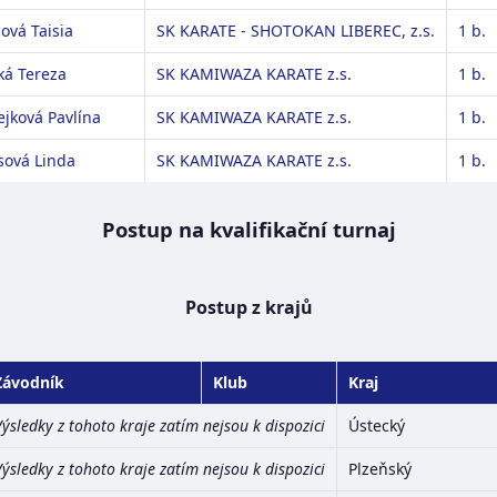
cová Taisia
SK KARATE - SHOTOKAN LIBEREC, z.s.
1 b.
ská Tereza
SK KAMIWAZA KARATE z.s.
1 b.
jková Pavlína
SK KAMIWAZA KARATE z.s.
1 b.
sová Linda
SK KAMIWAZA KARATE z.s.
1 b.
Postup na kvalifikační turnaj
Postup z krajů
Závodník
Klub
Kraj
Výsledky z tohoto kraje zatím nejsou k dispozici
Ústecký
Výsledky z tohoto kraje zatím nejsou k dispozici
Plzeňský