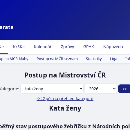
karate
Ke
KrSKe
Kalendář
Zprávy
GPHK
Nápověda
up na MČR-kluby
Postup na MČR-seznam
Statistiky
Liga
In
Postup na Mistrovství ČR
Kategorie:
<< Zpět na přehled kategorií
Kata ženy
běžný stav postupového žebříčku z Národních po