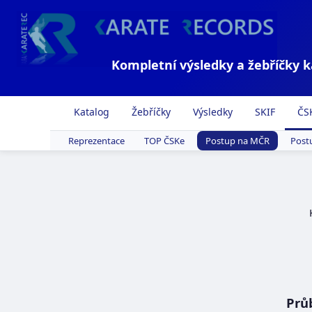
Kompletní výsledky a žebříčky 
Katalog
Žebříčky
Výsledky
SKIF
ČS
Reprezentace
TOP ČSKe
Postup na MČR
Post
Prů