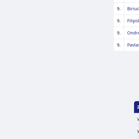
9.
Biriu
9.
Filip
9.
Ondre
9.
Pavla