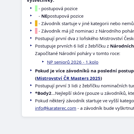
Vysvětlivky:
- postupová pozice
-
NE
postupová pozice
- Závodník startuje v jiné kategorii nebo nemů
- Závodník má již nominaci z Národního pohá
Postupují první dva z loňského Mistrovství Česk
Postupuje prvních 6 lidí z žebříčku z
Národních
Započítané Národní poháry v tomto roce:
NP seniorů 2026 - 1.kolo
Pokud je více závodníků na poslední postupo
(
Mistrovství ČR Masters 2025
)
Postupují první 3 lidi z žebříčku nominačních t
*Body2
...Nejlepší skóre (pouze u závodníků, k
Pokud některý závodník startuje ve vyšší katego
info@karaterec.com
- a závodník bude vyškrtnu