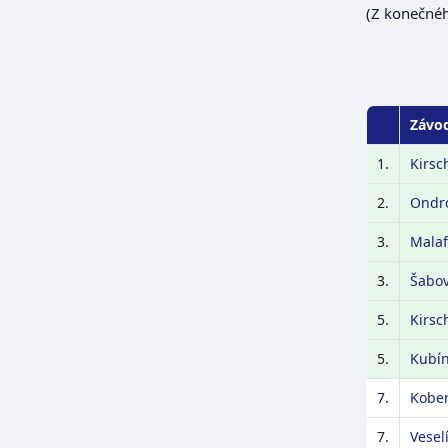
(Z konečnéh
Závo
1.
Kirsc
2.
Ondr
3.
Malaf
3.
Šabov
5.
Kirsc
5.
Kubí
7.
Kober
7.
Vesel