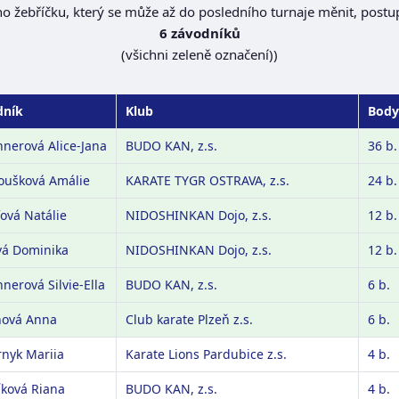
o žebříčku, který se může až do posledního turnaje měnit, postu
6 závodníků
(všichni zeleně označení))
dník
Klub
Body
hnerová Alice-Jana
BUDO KAN, z.s.
36 b.
oušková Amálie
KARATE TYGR OSTRAVA, z.s.
24 b.
ová Natálie
NIDOSHINKAN Dojo, z.s.
12 b.
á Dominika
NIDOSHINKAN Dojo, z.s.
12 b.
hnerová Silvie-Ella
BUDO KAN, z.s.
6 b.
nová Anna
Club karate Plzeň z.s.
6 b.
nyk Mariia
Karate Lions Pardubice z.s.
4 b.
íková Riana
BUDO KAN, z.s.
4 b.