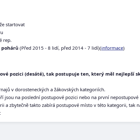
že startovat
ru
é rep.
 pohárů
(Před 2015 - 8 lidí, před 2014 - 7 lidí)(
informace
)
vé pozici (desáté), tak postupuje ten, který měl nejlepší 
urnajů v dorosteneckých a žákovských kategoriích.
teří jsou na poslední postupové pozici nebo na první nepostupové 
rii a zbytečně takto zabírá postupové místo v této kategorii, tak
t