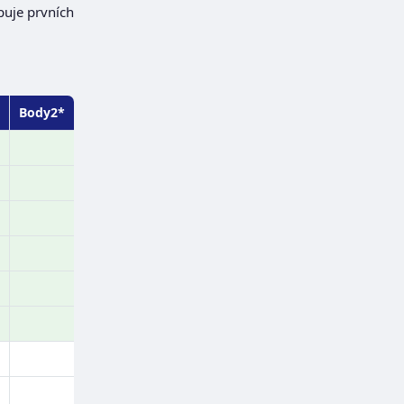
puje prvních
Body2*