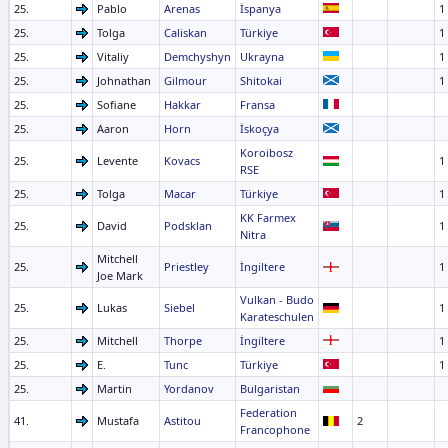
25.
Pablo
Arenas
İspanya
1
25.
Tolga
Caliskan
Türkiye
1
25.
Vitaliy
Demchyshyn
Ukrayna
1
25.
Johnathan
Gilmour
Shitokai
1
25.
Sofiane
Hakkar
Fransa
25.
Aaron
Horn
İskoçya
Koroibosz
25.
Levente
Kovacs
1
RSE
25.
Tolga
Macar
Türkiye
1
KK Farmex
25.
David
Podsklan
1
Nitra
Mitchell
25.
Priestley
İngiltere
1
Joe Mark
Vulkan - Budo
25.
Lukas
Siebel
1
Karateschulen
25.
Mitchell
Thorpe
İngiltere
1
25.
E.
Tunc
Türkiye
1
25.
Martin
Yordanov
Bulgaristan
Federation
41.
Mustafa
Astitou
2
Francophone