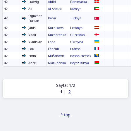
42.
Ludvig
Abild
Danimarka
42.
Ali
Al Asousi
Kuveyt
Oguzhan
42.
Kacar
Türkiye
Furkan
42.
Jänis
Korolkovs
Letonya
42.
Vitali
Kucherenko
Gürcistan
42.
Vladislav
Lapa
Ukrayna
42.
Lou
Lebrun
Fransa
42.
Emin
Mušanović
Bosna-Hersek
42.
Anrei
Niarubenka
Beyaz Rusya
Sayfa: 1/2
1
|
2
^ top