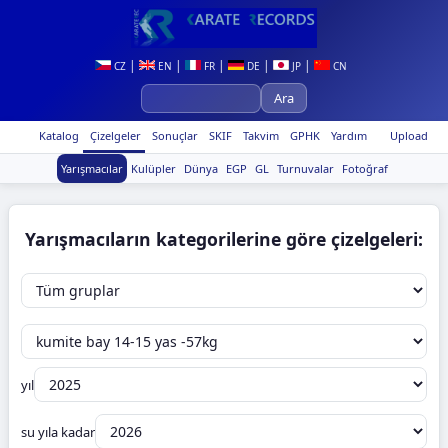
|
|
|
|
|
CZ
EN
FR
DE
JP
CN
Katalog
Çizelgeler
Sonuçlar
SKIF
Takvim
GPHK
Yardım
Upload
Yarışmacılar
Kulüpler
Dünya
EGP
GL
Turnuvalar
Fotoğraf
Yarışmacıların kategorilerine göre çizelgeleri:
yıl
su yıla kadar