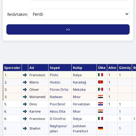
ferdi/takim
Sporcular
Ad
Soyad
Kulüp
Ülke
Altın
Gümüş
B
1.
Francesco
Pinto
İtalya
1
1
2.
Mario
Hodzic
Karadağ
1
3.
Oliver
Flores Ortiz
Meksika
1
3.
Mohamed
Radwan
Mısır
1
5.
Dino
Povrženić
Hırvatistan
1
1
6.
Karime
Abou Etta
Mısır
1
6.
Francesco
D Onofrio
İtalya
1
1
Naghipour
Judokan
6.
Shahin
1
Jafari
Frankfurt