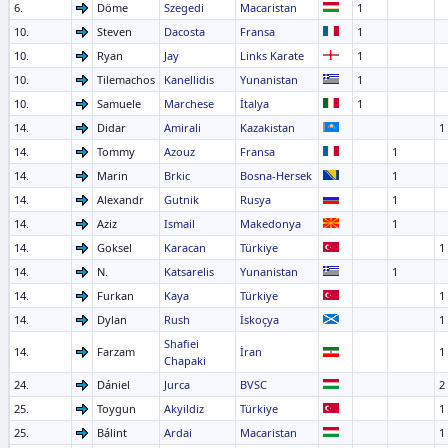
6.
Döme
Szegedi
Macaristan
1
10.
Steven
Dacosta
Fransa
1
10.
Ryan
Jay
Links Karate
1
10.
Tilemachos
Kanellidis
Yunanistan
1
10.
Samuele
Marchese
İtalya
1
14.
Didar
Amirali
Kazakistan
1
14.
Tommy
Azouz
Fransa
1
14.
Marin
Brkic
Bosna-Hersek
1
14.
Alexandr
Gutnik
Rusya
1
14.
Aziz
Ismail
Makedonya
1
14.
Goksel
Karacan
Türkiye
1
14.
N.
Katsarelis
Yunanistan
1
14.
Furkan
Kaya
Türkiye
1
14.
Dylan
Rush
İskoçya
1
Shafiei
14.
Farzam
İran
1
Chapaki
24.
Dániel
Jurca
BVSC
2
25.
Toygun
Akyildiz
Türkiye
1
25.
Bálint
Ardai
Macaristan
1