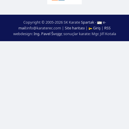
Copyright © 2005-2026 SK Karate
Spartak
-
e-
mail
:
moc.ceretarak@ofni
|
Site haritası
|
Giriş
|
RSS
webdesign:
Ing. Pavel Švojgr
,
sonuçlar karate
: Mgr. Jiří Kotala