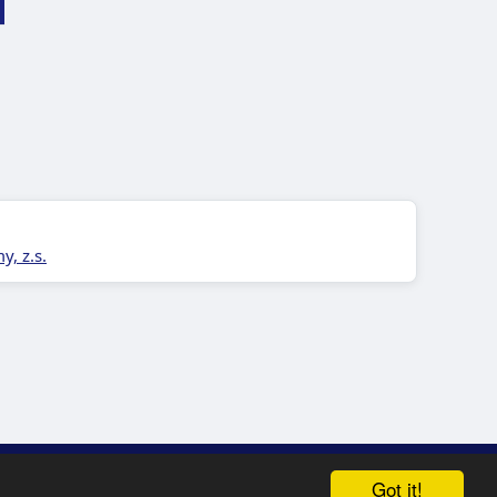
, z.s.
|
Giriş
|
RSS
Got it!