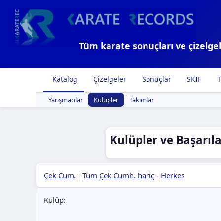
Tüm karate sonuçları ve çizelgel
Katalog
Çizelgeler
Sonuçlar
SKIF
T
Yarışmacılar
Kulüpler
Takımlar
Kulüpler ve Başarılar
Çek Cum.
-
Tüm Çek Cumh. hariç
-
Herkes
Kulüp: