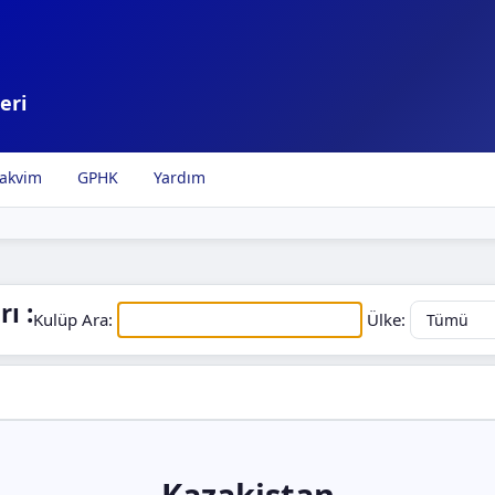
eri
akvim
GPHK
Yardım
ı :
Kulüp Ara:
Ülke:
Kazakistan