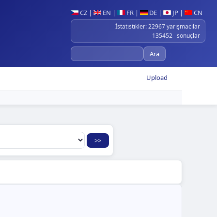
CZ
|
EN
|
FR
|
DE
|
JP
|
CN
İstatistikler: 22967 yarışmacılar
135452 sonuçlar
Upload