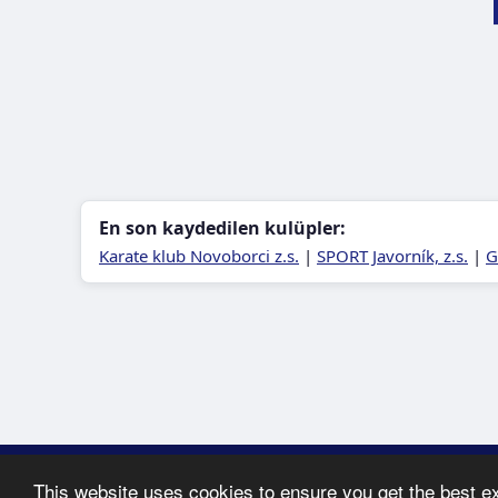
En son kaydedilen kulüpler:
Karate klub Novoborci z.s.
|
SPORT Javorník, z.s.
|
G
Copyright © 
This website uses cookies to ensure you get the best e