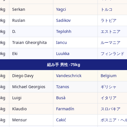
kg
Serkan
Yagci
トルコ
kg
Ruslan
Sadikov
ラトビア
kg
D.
Teplohh
エストニア
kg
Traian Gheorghita
Iancu
ルーマニア
kg
Eki
Luukka
フィンランド
組み手 男性 -75kg
kg
Diego Davy
Vandeschrick
Belgium
kg
Michael Georgios
Tzanos
ギリシャ
kg
Luigi
Busà
イタリア
kg
Klaudio
Farmadín
スロバキア
kg
Mensur
Cakić
ボスニア・ヘ