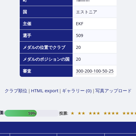
国
エストニア
主催
EKF
選手
509
メダルの位置でクラブ
20
メダルのポジションの国
20
審査
300-200-100-50-25
クラブ順位
|
HTML export
|
ギャラリー (0)
|
写真アップロード
価:
★
★★
★★★
★★★★
★★★
59%
投票: