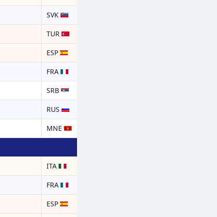
SVK
TUR
ESP
FRA
SRB
RUS
MNE
ITA
FRA
ESP