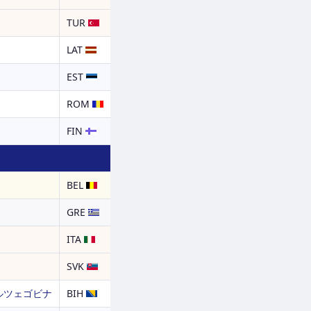
TUR
LAT
EST
ROM
FIN
BEL
GRE
ITA
SVK
ルツェゴビナ
BIH