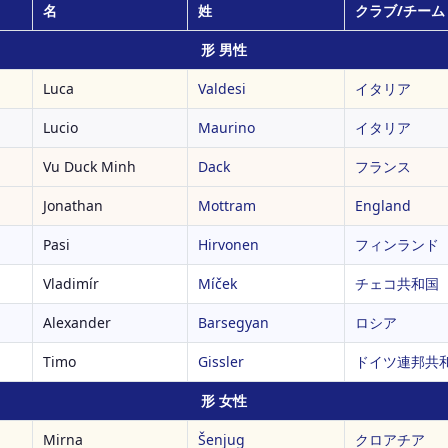
名
姓
クラブ/チーム
形 男性
Luca
Valdesi
イタリア
Lucio
Maurino
イタリア
Vu Duck Minh
Dack
フランス
Jonathan
Mottram
England
Pasi
Hirvonen
フィンランド
Vladimír
Míček
チェコ共和国
Alexander
Barsegyan
ロシア
Timo
Gissler
ドイツ連邦共
形 女性
Mirna
Šenjug
クロアチア