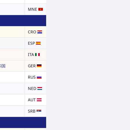
MNE
CRO
ESP
ITA
和国
GER
RUS
NED
AUT
SRB