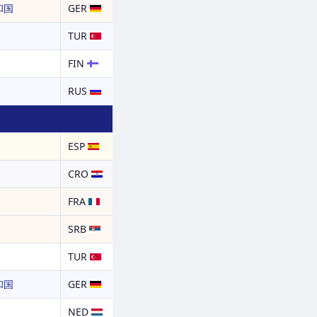
和国
GER
TUR
FIN
RUS
ESP
CRO
FRA
SRB
TUR
和国
GER
NED