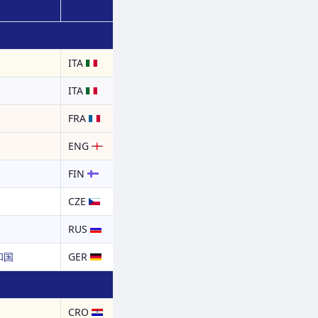
ITA
ITA
FRA
ENG
FIN
CZE
RUS
和国
GER
CRO