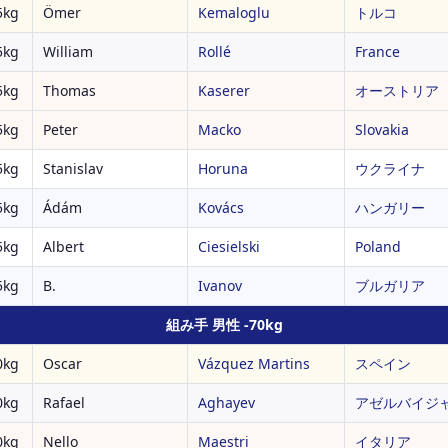
kg
Ömer
Kemaloglu
トルコ
kg
William
Rollé
France
kg
Thomas
Kaserer
オーストリア
kg
Peter
Macko
Slovakia
kg
Stanislav
Horuna
ウクライナ
kg
Ádám
Kovács
ハンガリー
kg
Albert
Ciesielski
Poland
kg
B.
Ivanov
ブルガリア
組み手 男性 -70kg
kg
Oscar
Vázquez Martins
スペイン
kg
Rafael
Aghayev
アゼルバイジ
kg
Nello
Maestri
イタリア