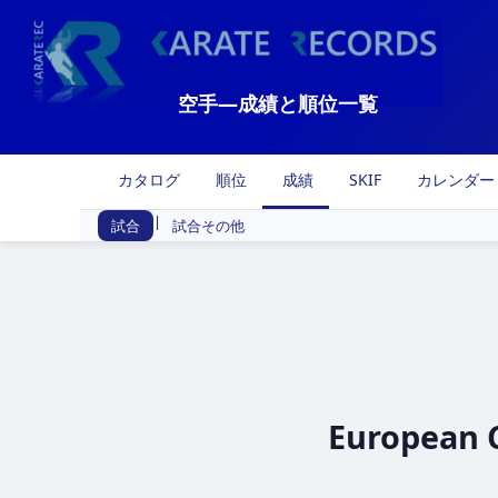
空手―成績と順位一覧
カタログ
順位
成績
SKIF
カレンダー
|
試合
試合その他
European C