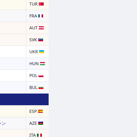
TUR
FRA
AUT
SVK
UKR
HUN
POL
BUL
ESP
ャン
AZE
ITA