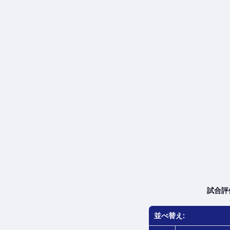
試合評
並べ替え: