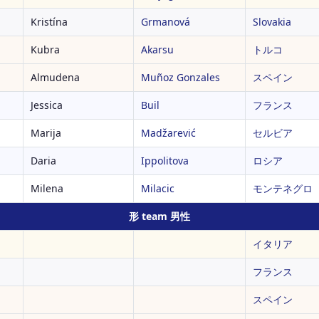
Kristína
Grmanová
Slovakia
Kubra
Akarsu
トルコ
Almudena
Muñoz Gonzales
スペイン
Jessica
Buil
フランス
Marija
Madžarević
セルビア
Daria
Ippolitova
ロシア
Milena
Milacic
モンテネグロ
形 team 男性
イタリア
フランス
スペイン