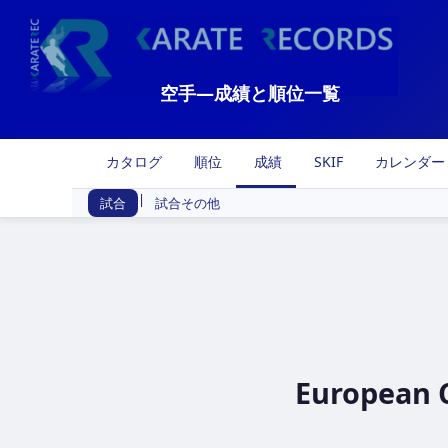
空手―成績と順位一覧
カタログ
順位
成績
SKIF
カレンダー
|
試合
試合その他
European C