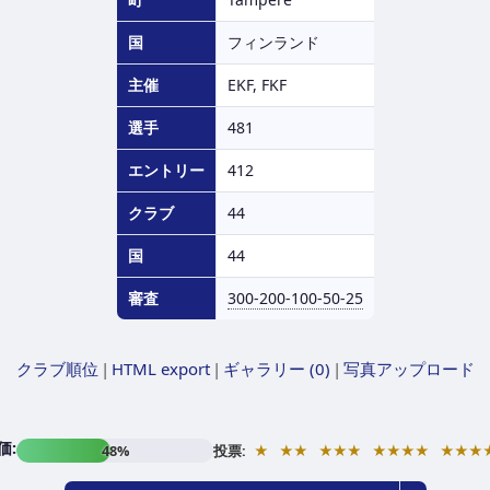
国
フィンランド
主催
EKF, FKF
選手
481
エントリー
412
クラブ
44
国
44
審査
300-200-100-50-25
クラブ順位
|
HTML export
|
ギャラリー (0)
|
写真アップロード
価:
★
★★
★★★
★★★★
★★★
48%
投票: