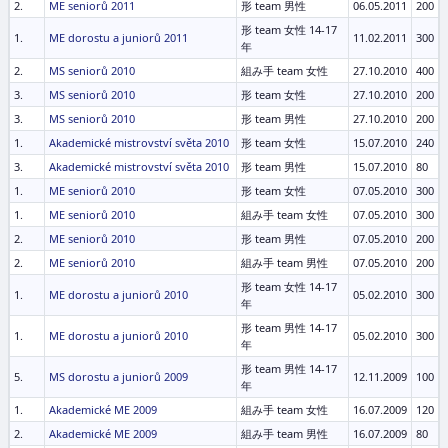
2.
ME seniorů 2011
形 team 男性
06.05.2011
200
形 team 女性 14-17
1.
ME dorostu a juniorů 2011
11.02.2011
300
年
2.
MS seniorů 2010
組み手 team 女性
27.10.2010
400
3.
MS seniorů 2010
形 team 女性
27.10.2010
200
3.
MS seniorů 2010
形 team 男性
27.10.2010
200
1.
Akademické mistrovství světa 2010
形 team 女性
15.07.2010
240
3.
Akademické mistrovství světa 2010
形 team 男性
15.07.2010
80
1.
ME seniorů 2010
形 team 女性
07.05.2010
300
1.
ME seniorů 2010
組み手 team 女性
07.05.2010
300
2.
ME seniorů 2010
形 team 男性
07.05.2010
200
2.
ME seniorů 2010
組み手 team 男性
07.05.2010
200
形 team 女性 14-17
1.
ME dorostu a juniorů 2010
05.02.2010
300
年
形 team 男性 14-17
1.
ME dorostu a juniorů 2010
05.02.2010
300
年
形 team 男性 14-17
5.
MS dorostu a juniorů 2009
12.11.2009
100
年
1.
Akademické ME 2009
組み手 team 女性
16.07.2009
120
2.
Akademické ME 2009
組み手 team 男性
16.07.2009
80