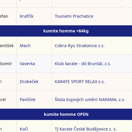
efan
Krafčík
Tsunami Prachatice
kumite homme +84kg
antišek
Mach
Cobra Ryu Strakonice z.s.
ubomír
Vaverka
Klub karate - dó Bruntál, z.s.
n
Drobeček
KARATE SPORT RELAX z.s.
rel
Pavlíček
Škola bojových umění NARAMA, z.s.
kumite homme OPEN
n
Kočí
TJ Karate České Budějovice z. s.