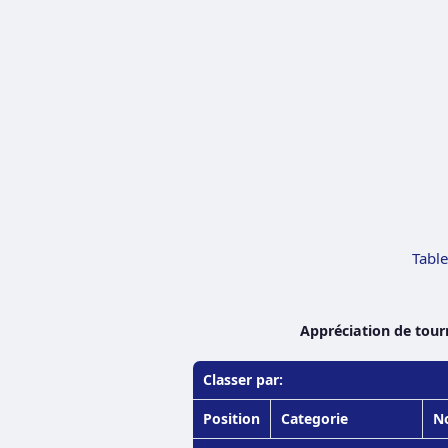
Table
Appréciation de tour
Classer par:
Position
Categorie
N