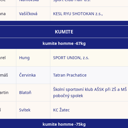
ana
Vašíčková
KESL RYU SHOTOKAN z.s.,
KUMITE
kumite homme -67kg
rel
Hung
SPORT UNION, z.s.
omáš
Červinka
Tatran Prachatice
Školní sportovní klub AŠSK při ZŠ a M
rtin
Blatoň
pobočný spolek
í
Svítek
KC Žatec
kumite homme -75kg