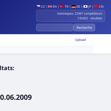
CZ
|
EN
|
TR
|
DE
|
JP
|
CN
Statistiques: 22967 compétiteurs
135452 résultats
Upload
tats:
0.06.2009