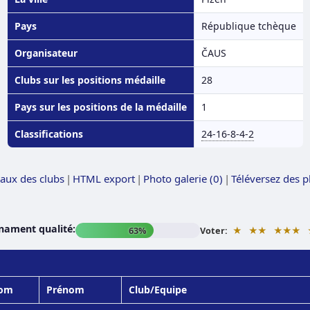
Pays
République tchèque
Organisateur
ČAUS
Clubs sur les positions médaille
28
Pays sur les positions de la médaille
1
Classifications
24-16-8-4-2
aux des clubs
|
HTML export
|
Photo galerie (0)
|
Téléversez des 
nament qualité:
★
★★
★★★
63%
Voter:
om
Prénom
Club/Equipe