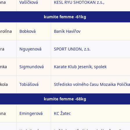
ana
Vašíčková
KESL RYU SHOTOKAN z.s.,
kumite femme -61kg
rolína
Bobková
Baník Havířov
ra
Nguyenová
SPORT UNION, z.s.
enka
Sigmundová
Karate Klub Jeseník, spolek
kola
Tobiášová
Středisko volného času Mozaika Poličk
kumite femme -68kg
nna
Emingerová
KC Žatec