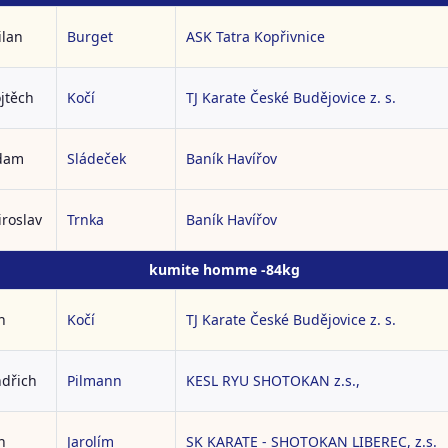
ilan
Burget
ASK Tatra Kopřivnice
jtěch
Kočí
TJ Karate České Budějovice z. s.
dam
Sládeček
Baník Havířov
roslav
Trnka
Baník Havířov
kumite homme -84kg
n
Kočí
TJ Karate České Budějovice z. s.
ndřich
Pilmann
KESL RYU SHOTOKAN z.s.,
n
Jarolím
SK KARATE - SHOTOKAN LIBEREC, z.s.