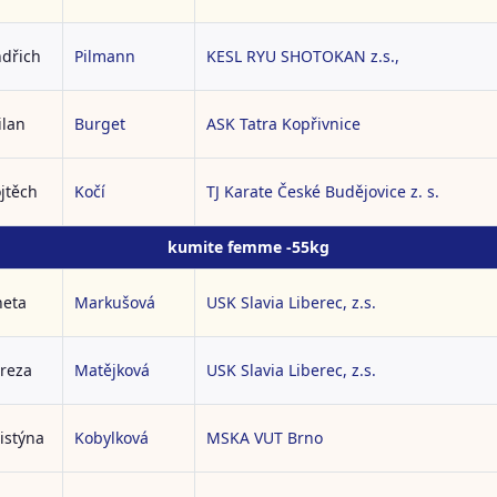
ndřich
Pilmann
KESL RYU SHOTOKAN z.s.,
ilan
Burget
ASK Tatra Kopřivnice
jtěch
Kočí
TJ Karate České Budějovice z. s.
kumite femme -55kg
neta
Markušová
USK Slavia Liberec, z.s.
reza
Matějková
USK Slavia Liberec, z.s.
istýna
Kobylková
MSKA VUT Brno