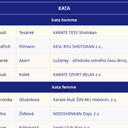
KATA
kata homme
kub
Tesárek
KARATE TESY Shotokan
ndřich
Pilmann
KESL RYU SHOTOKAN z.s.,
arek
Aberl
Lužánky - středisko volného času Brno
kub
Kolek
KARATE SPORT RELAX z.s.
kata femme
ronika
Ištvánková
Karate klub ŠIN-MU Hodonín, z.s.
tra
Žídková
NIDOSHINKAN Dojo, z.s.
cie
Náhlovská
Sport Club Flair o.s.