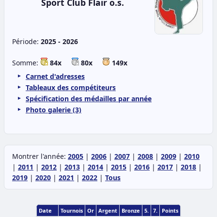
Sport Club Flair o.s.
Période:
2025 - 2026
Somme:
84x
80x
149x
Carnet d'adresses
Tableaux des compétiteurs
Spécification des médailles par année
Photo galerie (3)
Montrer l'année:
2005
|
2006
|
2007
|
2008
|
2009
|
2010
|
2011
|
2012
|
2013
|
2014
|
2015
|
2016
|
2017
|
2018
|
2019
|
2020
|
2021
|
2022
|
Tous
Date
Tournois
Or
Argent
Bronze
5.
7.
Points