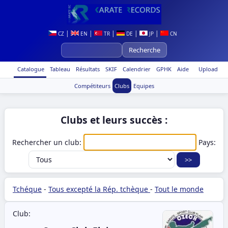
|
|
|
|
|
CZ
EN
TR
DE
JP
CN
Catalogue
Tableau
Résultats
SKIF
Calendrier
GPHK
Aide
Upload
Compétiteurs
Clubs
Equipes
Clubs et leurs succès :
Rechercher un club:
Pays:
Tchéque
-
Tous excepté la Rép. tchèque
-
Tout le monde
Club: