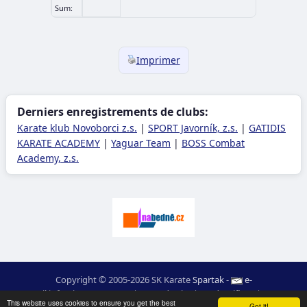
Sum:
Imprimer
Derniers enregistrements de clubs:
Karate klub Novoborci z.s.
|
SPORT Javorník, z.s.
|
GATIDIS
KARATE ACADEMY
|
Yaguar Team
|
BOSS Combat
Academy, z.s.
Copyright © 2005-2026 SK Karate
Spartak
-
e-
mail
:
moc.ceretarak@ofni
|
Carte du site
|
Identifiant
|
RSS
This website uses cookies to ensure you get the best
Got it!