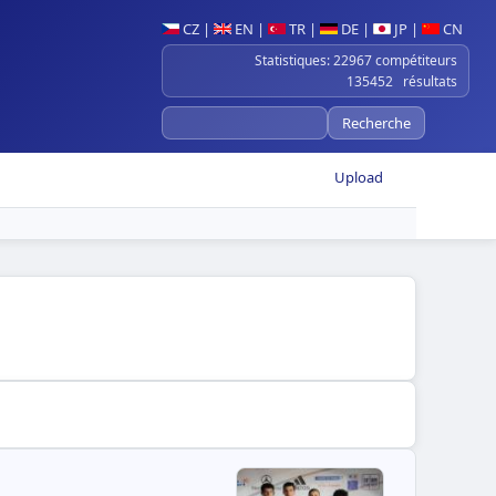
CZ
|
EN
|
TR
|
DE
|
JP
|
CN
Statistiques: 22967 compétiteurs
135452 résultats
Upload