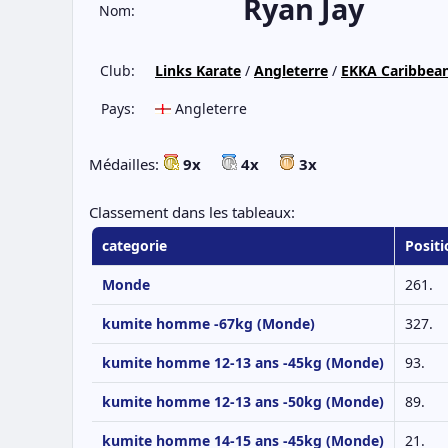
Ryan Jay
Nom:
Club:
Links Karate
/
Angleterre
/
EKKA Caribbea
Pays:
Angleterre
Médailles:
9x
4x
3x
Classement dans les tableaux:
categorie
Positi
Monde
261.
kumite homme -67kg (Monde)
327.
kumite homme 12-13 ans -45kg (Monde)
93.
kumite homme 12-13 ans -50kg (Monde)
89.
kumite homme 14-15 ans -45kg (Monde)
21.