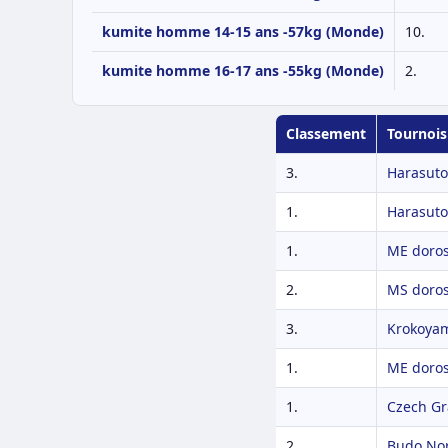
kumite homme 14-15 ans -57kg (Monde)
10.
kumite homme 16-17 ans -55kg (Monde)
2.
Classement
Tournois
3.
Harasuto
1.
Harasuto
1.
ME doros
2.
MS doros
3.
Krokoya
1.
ME doros
1.
Czech Gr
2.
Budo No