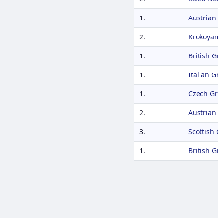
1.
Austrian
2.
Krokoya
1.
British G
1.
Italian G
1.
Czech Gr
2.
Austrian
3.
Scottish
1.
British G