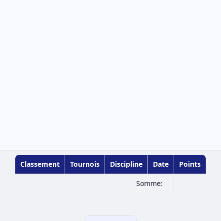
Classement
Tournois
Discipline
Date
Points
Somme: