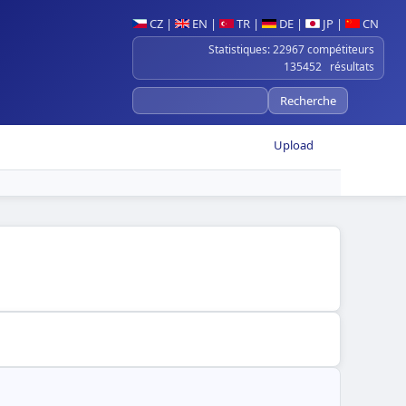
CZ
|
EN
|
TR
|
DE
|
JP
|
CN
Statistiques: 22967 compétiteurs
135452 résultats
Upload