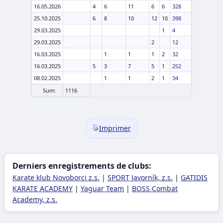
16.05.2026
4
6
11
6
6
328
25.10.2025
6
8
10
12
10
398
29.03.2025
1
4
29.03.2025
2
12
16.03.2025
1
1
1
2
32
16.03.2025
5
3
7
5
1
252
08.02.2025
1
1
2
1
34
Sum:
1116
Imprimer
Derniers enregistrements de clubs:
Karate klub Novoborci z.s.
|
SPORT Javorník, z.s.
|
GATIDIS
KARATE ACADEMY
|
Yaguar Team
|
BOSS Combat
Academy, z.s.