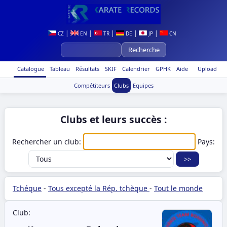
|
|
|
|
|
CZ
EN
TR
DE
JP
CN
Catalogue
Tableau
Résultats
SKIF
Calendrier
GPHK
Aide
Upload
Compétiteurs
Clubs
Equipes
Clubs et leurs succès :
Rechercher un club:
Pays:
Tchéque
-
Tous excepté la Rép. tchèque
-
Tout le monde
Club: