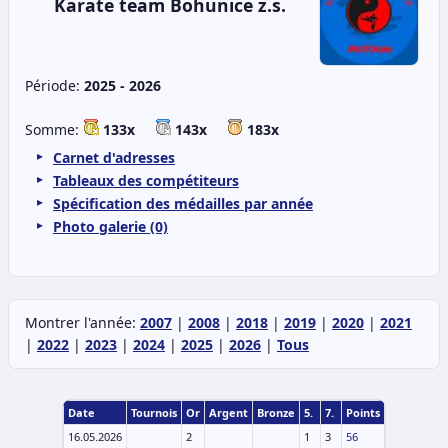
Karate team Bohunice z.s.
Période:
2025 - 2026
Somme:
133x
143x
183x
Carnet d'adresses
Tableaux des compétiteurs
Spécification des médailles par année
Photo galerie (0)
Montrer l'année:
2007
|
2008
|
2018
|
2019
|
2020
|
2021
|
2022
|
2023
|
2024
|
2025
|
2026
|
Tous
Date
Tournois
Or
Argent
Bronze
5.
7.
Points
16.05.2026
2
1
3
56