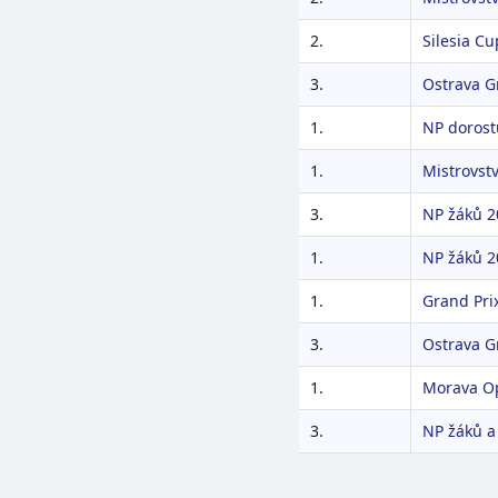
2.
Silesia C
3.
Ostrava G
1.
NP dorostu
1.
Mistrovstv
3.
NP žáků 2
1.
NP žáků 20
1.
Grand Pri
3.
Ostrava G
1.
Morava O
3.
NP žáků a 