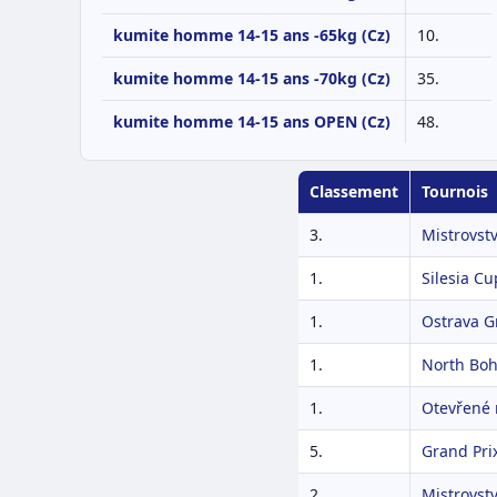
kumite homme 14-15 ans -65kg (Cz)
10.
kumite homme 14-15 ans -70kg (Cz)
35.
kumite homme 14-15 ans OPEN (Cz)
48.
Classement
Tournois
3.
Mistrovstv
1.
Silesia C
1.
Ostrava G
1.
North Bo
1.
Otevřené 
5.
Grand Pri
2.
Mistrovstv