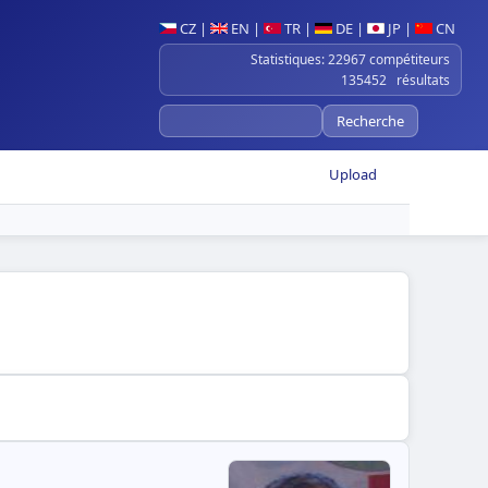
CZ
|
EN
|
TR
|
DE
|
JP
|
CN
Statistiques: 22967 compétiteurs
135452 résultats
Upload