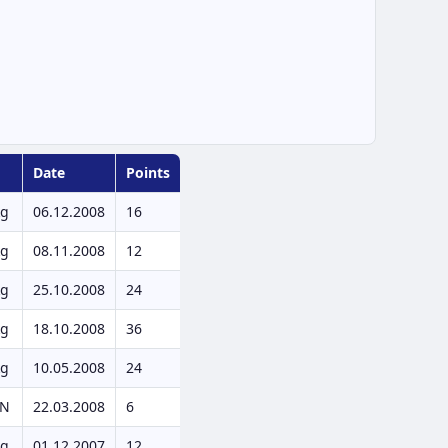
Date
Points
kg
06.12.2008
16
kg
08.11.2008
12
kg
25.10.2008
24
kg
18.10.2008
36
kg
10.05.2008
24
EN
22.03.2008
6
kg
01.12.2007
12