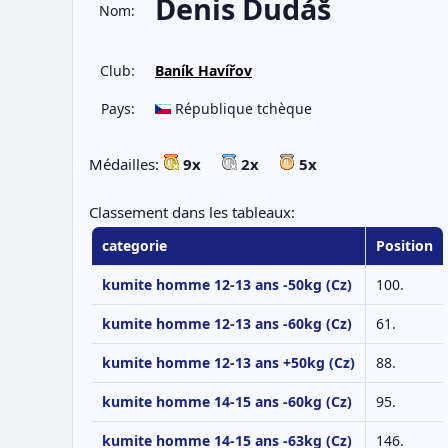
Denis Dudáš
Nom:
Club:
Baník Havířov
Pays:
République tchèque
Médailles:
9x
2x
5x
Classement dans les tableaux:
categorie
Position
kumite homme 12-13 ans -50kg (Cz)
100.
kumite homme 12-13 ans -60kg (Cz)
61.
kumite homme 12-13 ans +50kg (Cz)
88.
kumite homme 14-15 ans -60kg (Cz)
95.
kumite homme 14-15 ans -63kg (Cz)
146.