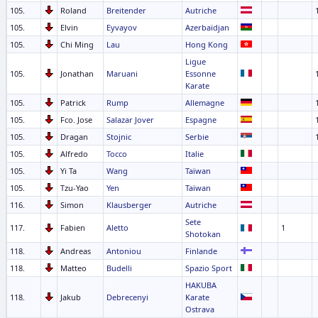
105.
Roland
Breitender
Autriche
105.
Elvin
Eyvayov
Azerbaïdjan
105.
Chi Ming
Lau
Hong Kong
Ligue
105.
Jonathan
Maruani
Essonne
Karate
105.
Patrick
Rump
Allemagne
105.
Fco. Jose
Salazar Jover
Espagne
105.
Dragan
Stojnic
Serbie
105.
Alfredo
Tocco
Italie
105.
Yi Ta
Wang
Taïwan
105.
Tzu-Yao
Yen
Taïwan
116.
Simon
Klausberger
Autriche
Sete
117.
Fabien
Aletto
1
Shotokan
118.
Andreas
Antoniou
Finlande
118.
Matteo
Budelli
Spazio Sport
HAKUBA
118.
Jakub
Debrecenyi
Karate
Ostrava