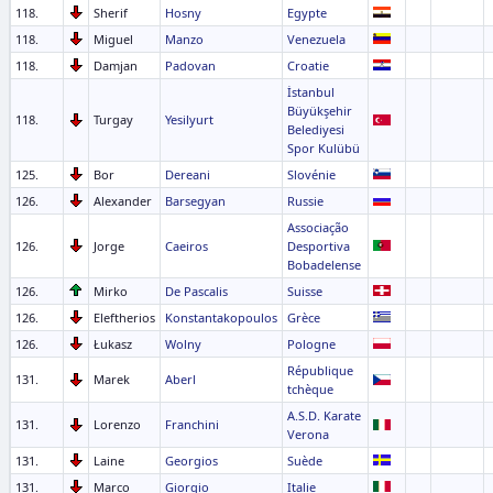
118.
Sherif
Hosny
Egypte
118.
Miguel
Manzo
Venezuela
118.
Damjan
Padovan
Croatie
İstanbul
Büyükşehir
118.
Turgay
Yesilyurt
Belediyesi
Spor Kulübü
125.
Bor
Dereani
Slovénie
126.
Alexander
Barsegyan
Russie
Associação
126.
Jorge
Caeiros
Desportiva
Bobadelense
126.
Mirko
De Pascalis
Suisse
126.
Eleftherios
Konstantakopoulos
Grèce
126.
Łukasz
Wolny
Pologne
République
131.
Marek
Aberl
tchèque
A.S.D. Karate
131.
Lorenzo
Franchini
Verona
131.
Laine
Georgios
Suède
131.
Marco
Giorgio
Italie