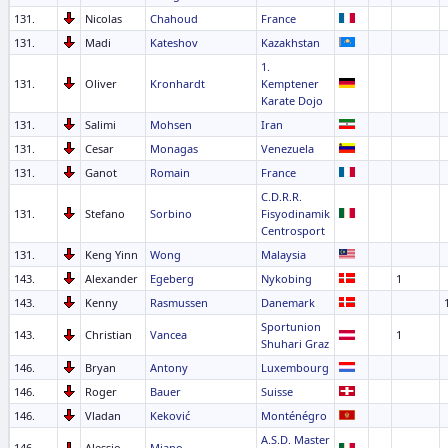
131.
Nicolas
Chahoud
France
131.
Madi
Kateshov
Kazakhstan
1.
131.
Oliver
Kronhardt
Kemptener
Karate Dojo
131.
Salimi
Mohsen
Iran
131.
Cesar
Monagas
Venezuela
131.
Ganot
Romain
France
C.D.R.R.
131.
Stefano
Sorbino
Fisyodinamik
Centrosport
131.
Keng Yinn
Wong
Malaysia
143.
Alexander
Egeberg
Nykobing
1
143.
Kenny
Rasmussen
Danemark
Sportunion
143.
Christian
Vancea
1
Shuhari Graz
146.
Bryan
Antony
Luxembourg
146.
Roger
Bauer
Suisse
146.
Vladan
Keković
Monténégro
A.S.D. Master
146.
Alessio
Miano