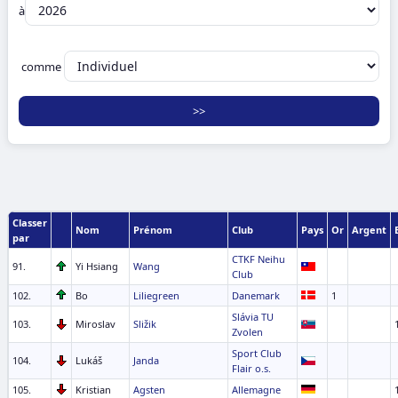
à
comme
Classer
Nom
Prénom
Club
Pays
Or
Argent
par
CTKF Neihu
91.
Yi Hsiang
Wang
Club
102.
Bo
Liliegreen
Danemark
1
Slávia TU
103.
Miroslav
Sližik
Zvolen
Sport Club
104.
Lukáš
Janda
Flair o.s.
105.
Kristian
Agsten
Allemagne