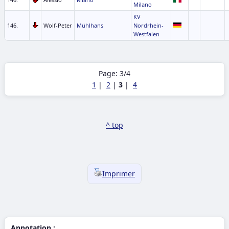
Milano
KV
146.
Wolf-Peter
Mühlhans
Nordrhein-
Westfalen
Page: 3/4
1
|
2
|
3
|
4
^ top
Imprimer
Annotation :