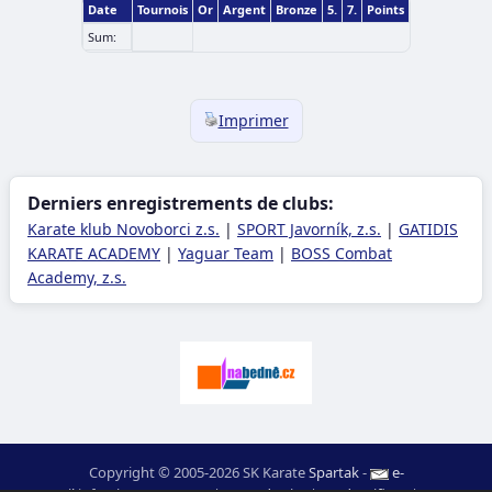
Date
Tournois
Or
Argent
Bronze
5.
7.
Points
Sum:
Imprimer
Derniers enregistrements de clubs:
Karate klub Novoborci z.s.
|
SPORT Javorník, z.s.
|
GATIDIS
KARATE ACADEMY
|
Yaguar Team
|
BOSS Combat
Academy, z.s.
Copyright © 2005-2026 SK Karate
Spartak
-
e-