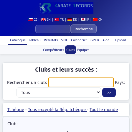
|
|
|
|
|
CZ
EN
TR
DE
JP
CN
Catalogue
Tableau
Résultats
SKIF
Calendrier
GPHK
Aide
Upload
Compétiteurs
Clubs
Equipes
Clubs et leurs succès :
Rechercher un club:
Pays:
Tchéque
-
Tous excepté la Rép. tchèque
-
Tout le monde
Club: