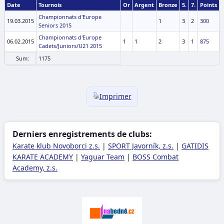
Date
Tournois
Or
Argent
Bronze
5.
7.
Points
Championnats d'Europe
19.03.2015
1
3
2
300
Seniors 2015
Championnats d'Europe
06.02.2015
1
1
2
3
1
875
Cadets/Juniors/U21 2015
Sum:
1175
Imprimer
Derniers enregistrements de clubs:
Karate klub Novoborci z.s.
|
SPORT Javorník, z.s.
|
GATIDIS
KARATE ACADEMY
|
Yaguar Team
|
BOSS Combat
Academy, z.s.