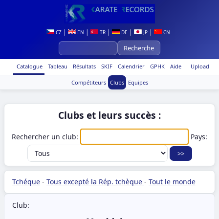
|
|
|
|
|
CZ
EN
TR
DE
JP
CN
Catalogue
Tableau
Résultats
SKIF
Calendrier
GPHK
Aide
Upload
Compétiteurs
Clubs
Equipes
Clubs et leurs succès :
Rechercher un club:
Pays:
Tchéque
-
Tous excepté la Rép. tchèque
-
Tout le monde
Club: