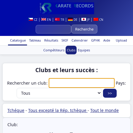
|
|
|
|
|
CZ
EN
TR
DE
JP
CN
Catalogue
Tableau
Résultats
SKIF
Calendrier
GPHK
Aide
Upload
Compétiteurs
Clubs
Equipes
Clubs et leurs succès :
Rechercher un club:
Pays:
Tchéque
-
Tous excepté la Rép. tchèque
-
Tout le monde
Club: