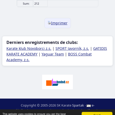
Sum:
212
Imprimer
Derniers enregistrements de clubs:
Karate klub Novoborci z.s.
|
SPORT Javorník, z.s.
|
GATIDIS
KARATE ACADEMY
|
Yaguar Team
|
BOSS Combat
Academy, z.s.
Copyright © 2005-2026 SK Karate
Spartak
-
e-
mail
:
moc.ceretarak@ofni
|
Carte du site
|
Identifiant
|
RSS
This website uses cookies to ensure you get the best