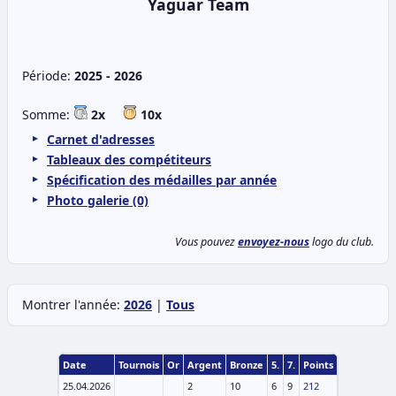
Yaguar Team
Période:
2025 - 2026
Somme:
2x
10x
Carnet d'adresses
Tableaux des compétiteurs
Spécification des médailles par année
Photo galerie (0)
Vous pouvez
envoyez-nous
logo du club.
Montrer l'année:
2026
|
Tous
Date
Tournois
Or
Argent
Bronze
5.
7.
Points
25.04.2026
2
10
6
9
212