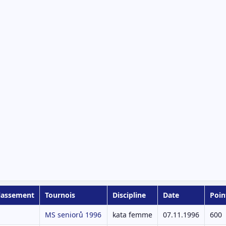
lassement
Tournois
Discipline
Date
Poin
MS seniorů 1996
kata femme
07.11.1996
600