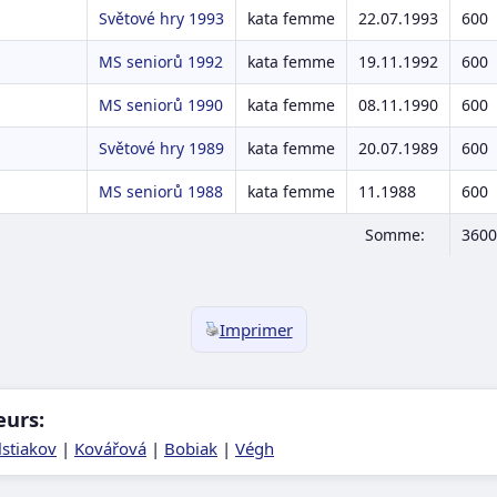
Světové hry 1993
kata femme
22.07.1993
600
MS seniorů 1992
kata femme
19.11.1992
600
MS seniorů 1990
kata femme
08.11.1990
600
Světové hry 1989
kata femme
20.07.1989
600
MS seniorů 1988
kata femme
11.1988
600
Somme:
3600
Imprimer
eurs:
lstiakov
|
Kovářová
|
Bobiak
|
Végh