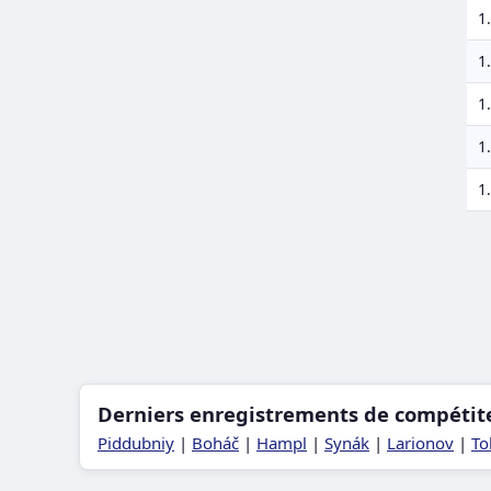
1.
1.
1.
1.
1.
Derniers enregistrements de compétit
Piddubniy
|
Boháč
|
Hampl
|
Synák
|
Larionov
|
To