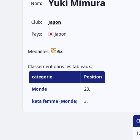
Yuki Mimura
Nom:
Club:
Japon
Pays:
Japon
Médailles:
6x
Classement dans les tableaux:
categorie
Position
Monde
23.
kata femme (Monde)
3.
C
1.