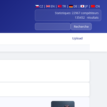
CZ
|
EN
|
TR
|
DE
|
JP
|
CN
Statistiques: 22967 compétiteurs
135452 résultats
Upload