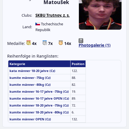
Matoušek
Clubs:
SKBU Trutnov, z. s.
Tschechische
Land:
Republik
Medaille:
4x
7x
14x
Photogalerie (1)
Reihenfolge in Ranglisten:
Kategorie
Position
kata männer 18-20 jahre (Cz)
122.
kumite männer -75kg (Cz)
88.
kumite männer -80kg (Cz)
82.
kumite männer 16-17 jahre -75kg (Cz)
19.
kumite männer 16-17 jahre OPEN (Cz)
89.
kumite männer 18-20 jahre -75kg (Cz)
72.
kumite männer 18-20 jahre -80kg (Cz)
6.
kumite männer OPEN (Cz)
132.