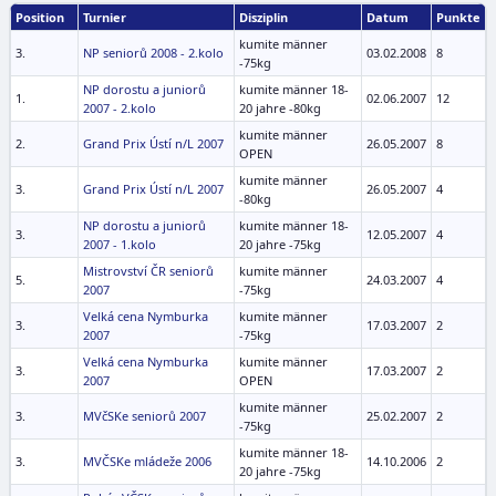
Position
Turnier
Disziplin
Datum
Punkte
kumite männer
3.
NP seniorů 2008 - 2.kolo
03.02.2008
8
-75kg
NP dorostu a juniorů
kumite männer 18-
1.
02.06.2007
12
2007 - 2.kolo
20 jahre -80kg
kumite männer
2.
Grand Prix Ústí n/L 2007
26.05.2007
8
OPEN
kumite männer
3.
Grand Prix Ústí n/L 2007
26.05.2007
4
-80kg
NP dorostu a juniorů
kumite männer 18-
3.
12.05.2007
4
2007 - 1.kolo
20 jahre -75kg
Mistrovství ČR seniorů
kumite männer
5.
24.03.2007
4
2007
-75kg
Velká cena Nymburka
kumite männer
3.
17.03.2007
2
2007
-75kg
Velká cena Nymburka
kumite männer
3.
17.03.2007
2
2007
OPEN
kumite männer
3.
MVčSKe seniorů 2007
25.02.2007
2
-75kg
kumite männer 18-
3.
MVČSKe mládeže 2006
14.10.2006
2
20 jahre -75kg