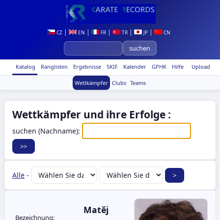
|
|
|
|
|
CZ
EN
FR
TR
JP
CN
Katalog
Ranglisten
Ergebnisse
SKIF
Kalender
GPHK
Hilfe
Upload
Wettkämpfer
Clubs
Teams
Wettkämpfer und ihre Erfolge :
suchen (Nachname):
Alle
-
Matěj
Bezeichnung: