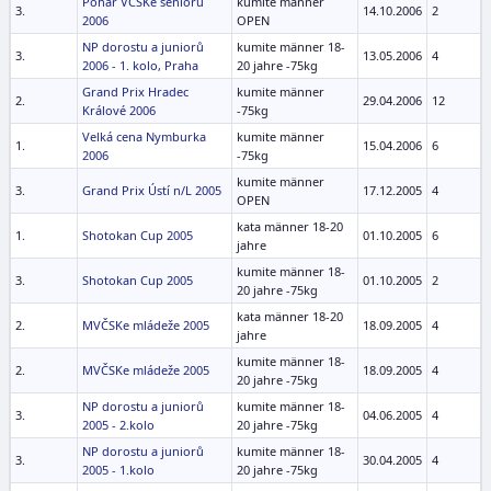
Pohár VČSKe seniorů
kumite männer
3.
14.10.2006
2
2006
OPEN
NP dorostu a juniorů
kumite männer 18-
3.
13.05.2006
4
2006 - 1. kolo, Praha
20 jahre -75kg
Grand Prix Hradec
kumite männer
2.
29.04.2006
12
Králové 2006
-75kg
Velká cena Nymburka
kumite männer
1.
15.04.2006
6
2006
-75kg
kumite männer
3.
Grand Prix Ústí n/L 2005
17.12.2005
4
OPEN
kata männer 18-20
1.
Shotokan Cup 2005
01.10.2005
6
jahre
kumite männer 18-
3.
Shotokan Cup 2005
01.10.2005
2
20 jahre -75kg
kata männer 18-20
2.
MVČSKe mládeže 2005
18.09.2005
4
jahre
kumite männer 18-
2.
MVČSKe mládeže 2005
18.09.2005
4
20 jahre -75kg
NP dorostu a juniorů
kumite männer 18-
3.
04.06.2005
4
2005 - 2.kolo
20 jahre -75kg
NP dorostu a juniorů
kumite männer 18-
3.
30.04.2005
4
2005 - 1.kolo
20 jahre -75kg