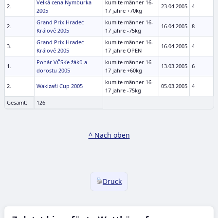
Velká cena Nymburka
kumite männer 16-
2.
23.04.2005
4
2005
17 jahre +70kg
Grand Prix Hradec
kumite männer 16-
2.
16.04.2005
8
Králové 2005
17 jahre -75kg
Grand Prix Hradec
kumite männer 16-
3.
16.04.2005
4
Králové 2005
17 jahre OPEN
Pohár VČSKe žáků a
kumite männer 16-
1.
13.03.2005
6
dorostu 2005
17 jahre +60kg
kumite männer 16-
2.
Wakizaši Cup 2005
05.03.2005
4
17 jahre -75kg
Gesamt:
126
^ Nach oben
Druck