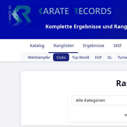
Komplette Ergebnisse und Rang
Katalog
Ranglisten
Ergebnisse
SKIF
Wettkämpfer
Clubs
Top World
EGP
GL
Turni
Ra
v