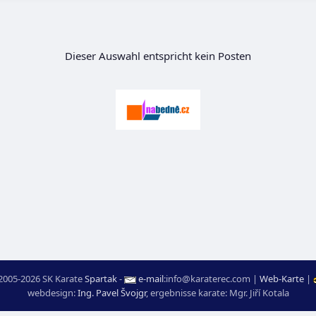
Dieser Auswahl entspricht kein Posten
2005-2026 SK Karate
Spartak
-
e-mail
:
moc.ceretarak@ofni
|
Web-Karte
|
webdesign:
Ing. Pavel Švojgr
,
ergebnisse karate
: Mgr. Jiří Kotala