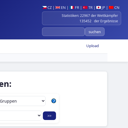
CZ
|
EN
|
FR
|
TR
|
JP
|
CN
Statistiken: 22967 der Wettkämpfer
135452 der Ergebnisse
Upload
en: