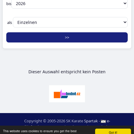
bis
als
Dieser Auswahl entspricht kein Posten
Copyright © 2005-2026 SK Karate
Spartak
-
e-
mail
:
moc.ceretarak@ofni
|
Web-Karte
|
Login
|
RSS
This website uses cookies to ensure you get the best
webdesign:
Ing. Pavel Švojgr
,
ergebnisse karate
: Mgr. Jiří Kotala
Got it!