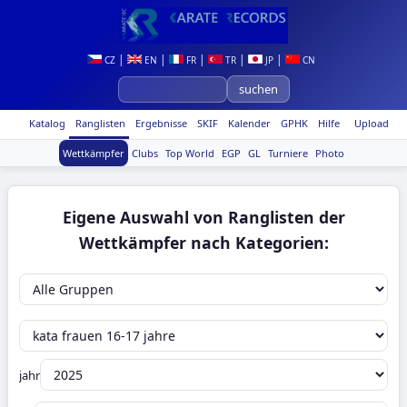
|
|
|
|
|
CZ
EN
FR
TR
JP
CN
Katalog
Ranglisten
Ergebnisse
SKIF
Kalender
GPHK
Hilfe
Upload
Wettkämpfer
Clubs
Top World
EGP
GL
Turniere
Photo
Eigene Auswahl von Ranglisten der
Wettkämpfer nach Kategorien:
jahr