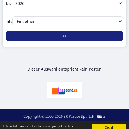
bis
als
Dieser Auswahl entspricht kein Posten
Copyright © 2005-2026 SK Karate
Spartak
-
e-
mail
:
moc.ceretarak@ofni
|
Web-Karte
|
Login
|
RSS
This website uses cookies to ensure you get the best
webdesign:
Ing. Pavel Švojgr
,
ergebnisse karate
: Mgr. Jiří Kotala
Got it!