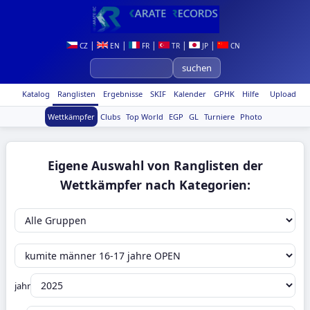
|
|
|
|
|
CZ
EN
FR
TR
JP
CN
Katalog
Ranglisten
Ergebnisse
SKIF
Kalender
GPHK
Hilfe
Upload
Wettkämpfer
Clubs
Top World
EGP
GL
Turniere
Photo
Eigene Auswahl von Ranglisten der
Wettkämpfer nach Kategorien:
jahr