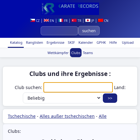
|
|
|
|
|
CZ
EN
FR
TR
JP
CN
Katalog
Ranglisten
Ergebnisse
SKIF
Kalender
GPHK
Hilfe
Upload
Wettkämpfer
Clubs
Teams
Clubs und ihre Ergebnisse :
Club suchen:
Land:
Tschechische
-
Alles außer tschechischen
-
Alle
Clubs: