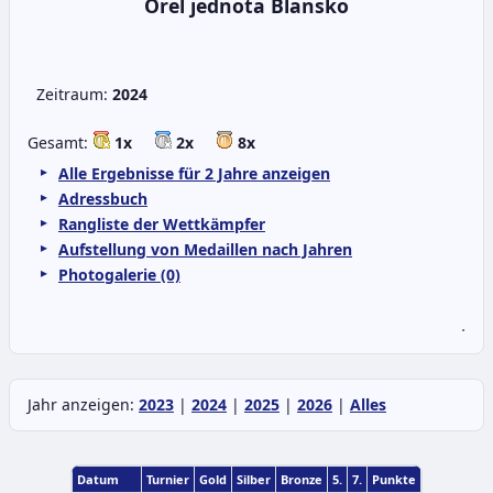
Orel jednota Blansko
Zeitraum:
2024
Gesamt:
1x
2x
8x
Alle Ergebnisse für 2 Jahre anzeigen
Adressbuch
Rangliste der Wettkämpfer
Aufstellung von Medaillen nach Jahren
Photogalerie (0)
.
Jahr anzeigen:
2023
|
2024
|
2025
|
2026
|
Alles
Datum
Turnier
Gold
Silber
Bronze
5.
7.
Punkte