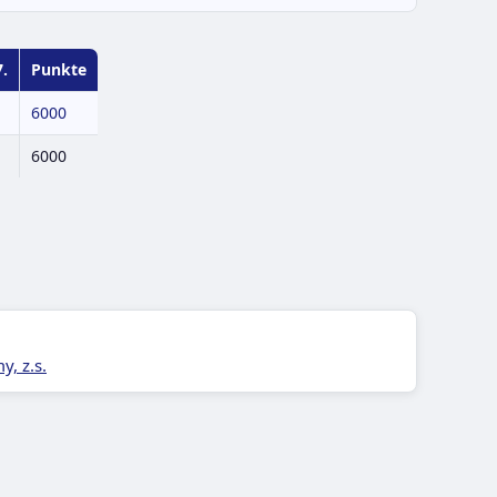
7.
Punkte
6000
:
6000
, z.s.