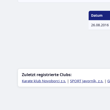
Datum
26.08.2016
Zuletzt registrierte Clubs:
Karate klub Novoborci z.s.
|
SPORT Javorník, z.s.
|
G