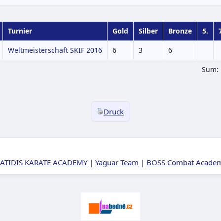
Turnier
Gold
Silber
Bronze
5.
Weltmeisterschaft SKIF 2016
6
3
6
Sum
Druck
ATIDIS KARATE ACADEMY
|
Yaguar Team
|
BOSS Combat Academy