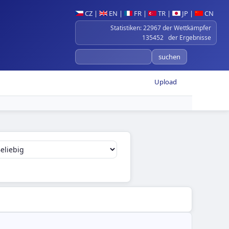
CZ
|
EN
|
FR
|
TR
|
JP
|
CN
Statistiken: 22967 der Wettkämpfer
135452 der Ergebnisse
Upload