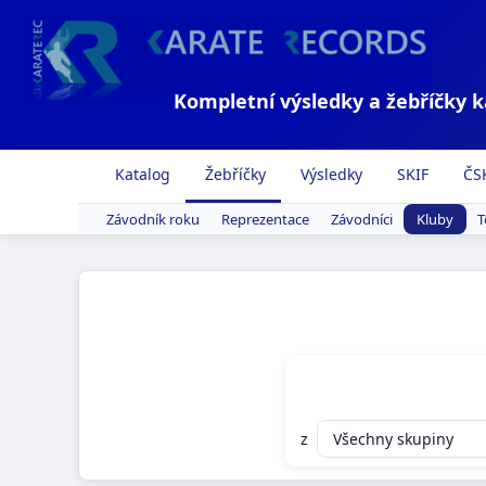
Kompletní výsledky a žebříčky 
Katalog
Žebříčky
Výsledky
SKIF
ČS
Závodník roku
Reprezentace
Závodníci
Kluby
T
z