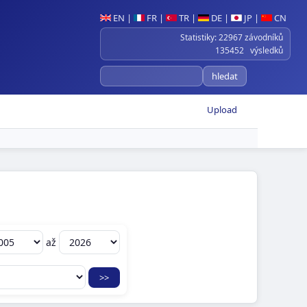
EN
|
FR
|
TR
|
DE
|
JP
|
CN
Statistiky: 22967 závodníků
135452 výsledků
Upload
:
až