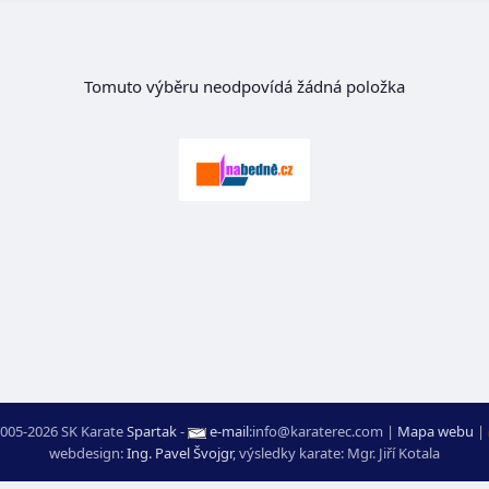
Tomuto výběru neodpovídá žádná položka
005-2026 SK Karate
Spartak
-
e-mail
:
moc.ceretarak@ofni
|
Mapa webu
|
webdesign:
Ing. Pavel Švojgr
,
výsledky karate
: Mgr. Jiří Kotala