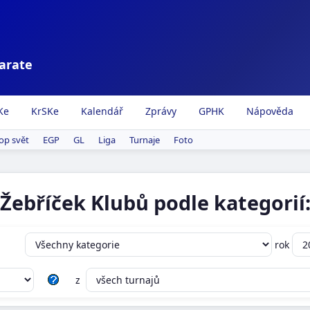
karate
Ke
KrSKe
Kalendář
Zprávy
GPHK
Nápověda
op svět
EGP
GL
Liga
Turnaje
Foto
Žebříček Klubů podle kategorií
rok
z