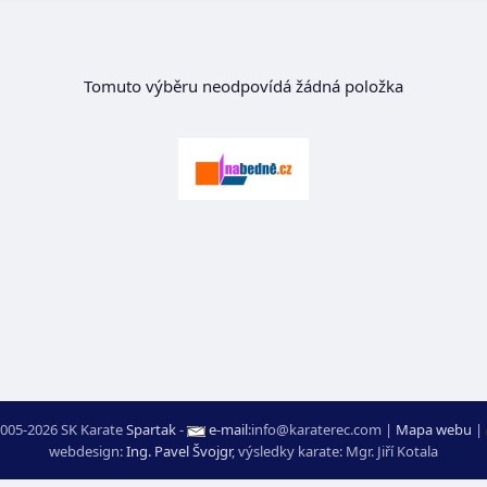
Tomuto výběru neodpovídá žádná položka
005-2026 SK Karate
Spartak
-
e-mail
:
moc.ceretarak@ofni
|
Mapa webu
|
webdesign:
Ing. Pavel Švojgr
,
výsledky karate
: Mgr. Jiří Kotala