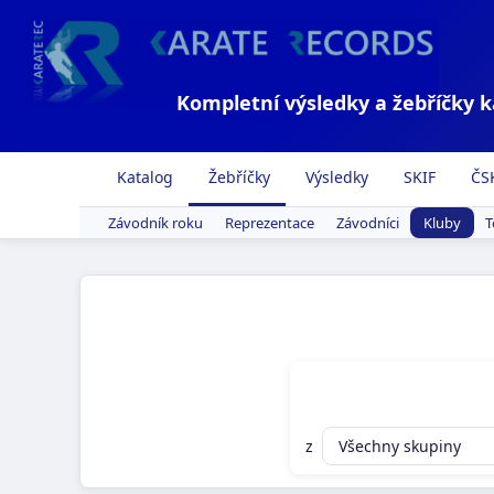
Kompletní výsledky a žebříčky 
Katalog
Žebříčky
Výsledky
SKIF
ČS
Závodník roku
Reprezentace
Závodníci
Kluby
T
z