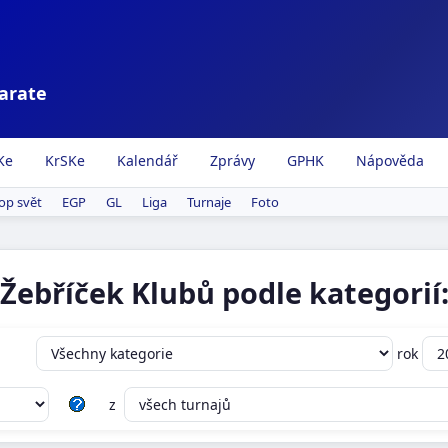
karate
Ke
KrSKe
Kalendář
Zprávy
GPHK
Nápověda
op svět
EGP
GL
Liga
Turnaje
Foto
Žebříček Klubů podle kategorií
rok
z