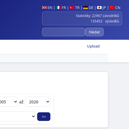
EN
|
FR
|
TR
|
DE
|
JP
|
CN
Statistiky: 22967 závodníků
135452 výsledků
Upload
:
až