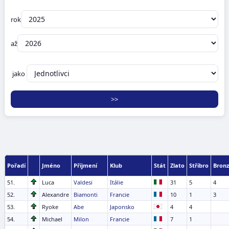
rok
až
jako
Pořadí
Jméno
Příjmení
Klub
Stát
Zlato
Stříbro
Bronz
51.
Luca
Valdesi
Itálie
31
5
4
52.
Alexandre
Biamonti
Francie
10
1
3
53.
Ryoke
Abe
Japonsko
4
4
54.
Michael
Milon
Francie
7
1