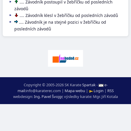
.... Závodník postoupil v žebříčku od posledních
závodů
.... Závodník klesl v žebříčku od posledních závodů
.... Závodník je na stejné pozici v žebříčku od
posledních závodů
Copyright © 2005-2026 SK Karate
Spartak
-
e-
mail
:
moc.ceretarak@ofni
|
Mapa webu
|
Login
|
RSS
webdesign:
Ing. Pavel Švojgr
,
výsledky karate
: Mgr. Jiří Kotala