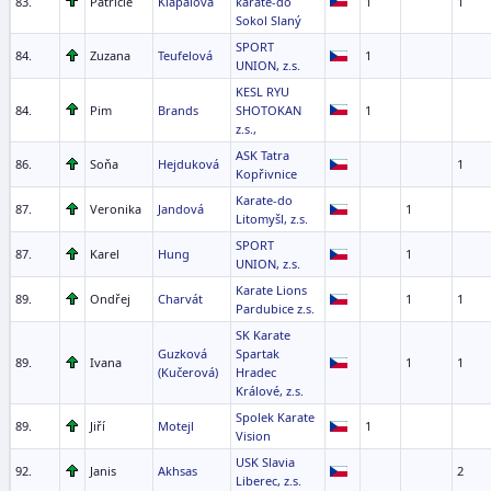
83.
Patricie
Klapalová
karate-do
1
1
Sokol Slaný
SPORT
84.
Zuzana
Teufelová
1
UNION, z.s.
KESL RYU
84.
Pim
Brands
SHOTOKAN
1
z.s.,
ASK Tatra
86.
Soňa
Hejduková
1
Kopřivnice
Karate-do
87.
Veronika
Jandová
1
Litomyšl, z.s.
SPORT
87.
Karel
Hung
1
UNION, z.s.
Karate Lions
89.
Ondřej
Charvát
1
1
Pardubice z.s.
SK Karate
Guzková
Spartak
89.
Ivana
1
1
(Kučerová)
Hradec
Králové, z.s.
Spolek Karate
89.
Jiří
Motejl
1
Vision
USK Slavia
92.
Janis
Akhsas
2
Liberec, z.s.