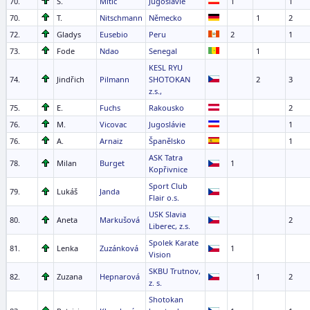
70.
S.
Mitic
Jugoslávie
1
1
70.
T.
Nitschmann
Německo
1
2
72.
Gladys
Eusebio
Peru
2
1
73.
Fode
Ndao
Senegal
1
KESL RYU
74.
Jindřich
Pilmann
SHOTOKAN
2
3
z.s.,
75.
E.
Fuchs
Rakousko
2
76.
M.
Vicovac
Jugoslávie
1
76.
A.
Arnaiz
Španělsko
1
ASK Tatra
78.
Milan
Burget
1
Kopřivnice
Sport Club
79.
Lukáš
Janda
Flair o.s.
USK Slavia
80.
Aneta
Markušová
2
Liberec, z.s.
Spolek Karate
81.
Lenka
Zuzánková
1
Vision
SKBU Trutnov,
82.
Zuzana
Hepnarová
1
2
z. s.
Shotokan