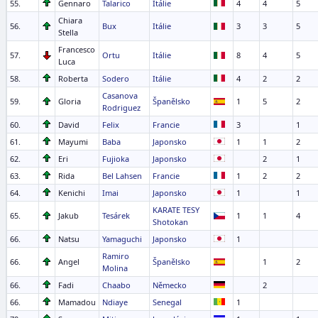
55.
Gennaro
Talarico
Itálie
4
4
5
Chiara
56.
Bux
Itálie
3
3
5
Stella
Francesco
57.
Ortu
Itálie
8
4
5
Luca
58.
Roberta
Sodero
Itálie
4
2
2
Casanova
59.
Gloria
Španělsko
1
5
2
Rodriguez
60.
David
Felix
Francie
3
1
61.
Mayumi
Baba
Japonsko
1
1
2
62.
Eri
Fujioka
Japonsko
2
1
63.
Rida
Bel Lahsen
Francie
1
2
2
64.
Kenichi
Imai
Japonsko
1
1
KARATE TESY
65.
Jakub
Tesárek
1
1
4
Shotokan
66.
Natsu
Yamaguchi
Japonsko
1
Ramiro
66.
Angel
Španělsko
1
2
Molina
66.
Fadi
Chaabo
Německo
2
66.
Mamadou
Ndiaye
Senegal
1