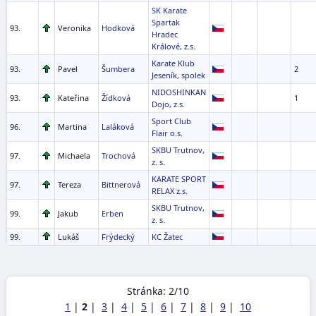
SK Karate
Spartak
93.
Veronika
Hodková
Hradec
Králové, z.s.
Karate Klub
93.
Pavel
Šumbera
2
Jeseník, spolek
NIDOSHINKAN
93.
Kateřina
Žídková
1
Dojo, z.s.
Sport Club
96.
Martina
Laláková
Flair o.s.
SKBU Trutnov,
97.
Michaela
Trochová
z. s.
KARATE SPORT
97.
Tereza
Bittnerová
RELAX z.s.
SKBU Trutnov,
99.
Jakub
Erben
z. s.
99.
Lukáš
Frýdecký
KC Žatec
Stránka: 2/10
1
|
2
|
3
|
4
|
5
|
6
|
7
|
8
|
9
|
10