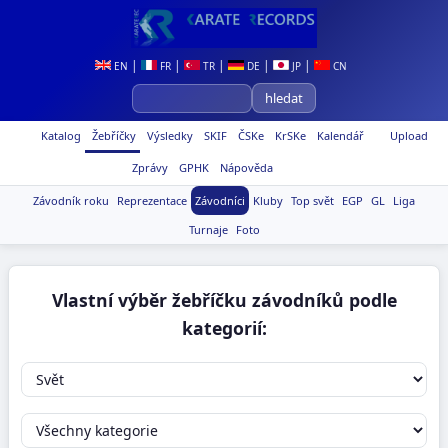
|
|
|
|
|
EN
FR
TR
DE
JP
CN
Katalog
Žebříčky
Výsledky
SKIF
ČSKe
KrSKe
Kalendář
Upload
Zprávy
GPHK
Nápověda
Závodník roku
Reprezentace
Závodníci
Kluby
Top svět
EGP
GL
Liga
Turnaje
Foto
Vlastní výběr žebříčku závodníků podle
kategorií: