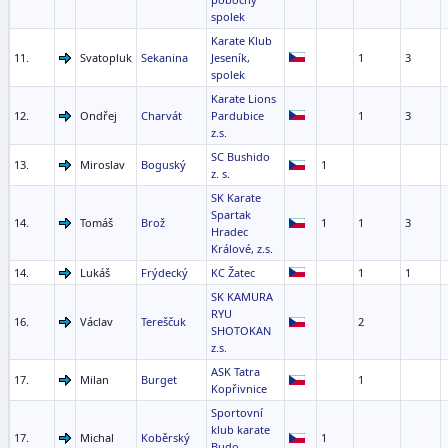
spolek
Karate Klub
11.
Svatopluk
Sekanina
Jeseník,
1
3
spolek
Karate Lions
12.
Ondřej
Charvát
Pardubice
1
3
z.s.
SC Bushido
13.
Miroslav
Boguský
1
z. s.
SK Karate
Spartak
14.
Tomáš
Brož
1
1
3
Hradec
Králové, z.s.
14.
Lukáš
Frýdecký
KC Žatec
1
1
SK KAMURA
RYU
16.
Václav
Tereščuk
2
SHOTOKAN
z.s.
ASK Tatra
17.
Milan
Burget
1
Kopřivnice
Sportovní
klub karate
17.
Michal
Koběrský
1
Budo