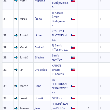
33.
Robin
Popelka
1
Budějovice z.
s.
TJ Karate
České
33.
Mirek
Šulda
1
Budějovice z.
s.
KESL RYU
38.
Tomáš
Linke
SHOTOKAN
1
z.s.,
TJ Baník
39.
Marek
Andraši
1
Příbram, z.s.
Baník
39.
Tomáš
Březina
1
Havířov
KARATE
39.
Jan
Drobeček
SPORT
RELAX z.s.
SK
SHOTOKAN
39.
Martin
Hána
1
NERATOVICE,
z.s.
39.
Lukáš
Honzík
GRYF z.s.
1
SHINDÓKAN
39.
Roman
Jirák
Jindřichův
1
1