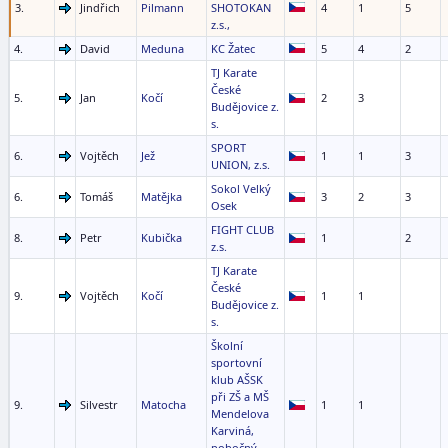
3.
Jindřich
Pilmann
SHOTOKAN
4
1
5
z.s.,
4.
David
Meduna
KC Žatec
5
4
2
TJ Karate
České
5.
Jan
Kočí
2
3
Budějovice z.
s.
SPORT
6.
Vojtěch
Jež
1
1
3
UNION, z.s.
Sokol Velký
6.
Tomáš
Matějka
3
2
3
Osek
FIGHT CLUB
8.
Petr
Kubička
1
2
z.s.
TJ Karate
České
9.
Vojtěch
Kočí
1
1
Budějovice z.
s.
Školní
sportovní
klub AŠSK
při ZŠ a MŠ
9.
Silvestr
Matocha
1
1
Mendelova
Karviná,
pobočný