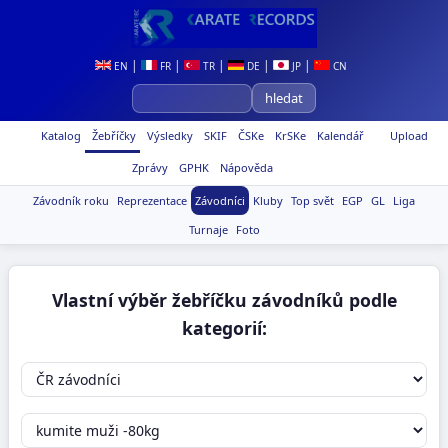
|
|
|
|
|
EN
FR
TR
DE
JP
CN
Katalog
Žebříčky
Výsledky
SKIF
ČSKe
KrSKe
Kalendář
Upload
Zprávy
GPHK
Nápověda
Závodník roku
Reprezentace
Závodníci
Kluby
Top svět
EGP
GL
Liga
Turnaje
Foto
Vlastní výběr žebříčku závodníků podle
kategorií: