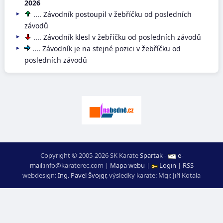
2026
.... Závodník postoupil v žebříčku od posledních
závodů
.... Závodník klesl v žebříčku od posledních závodů
.... Závodník je na stejné pozici v žebříčku od
posledních závodů
Copyright © 2005-2026 SK Karate
Spartak
-
e-
mail
:
moc.ceretarak@ofni
|
Mapa webu
|
Login
|
RSS
webdesign:
Ing. Pavel Švojgr
,
výsledky karate
: Mgr. Jiří Kotala