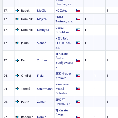
Havířov, z.s.
17.
Radek
Mačák
KC Žatec
1
1
SKBU
17.
Dominik
Majera
1
Trutnov, z. s.
Česká
17.
Dominik
Nechyba
1
republika
KESL RYU
17.
Jakub
Slanař
SHOTOKAN
1
z.s.,
TJ Karate
České
17.
Petr
Zoubek
1
2
Budějovice z.
s.
SKK Hradec
24.
Ondřej
Fiala
1
1
Králové
Kamikaze
24.
Tomáš
Schiffmann
Mladá
1
Boleslav
SPORT
26.
Patrik
Zeman
1
UNION, z.s.
TJ Karate
České
27.
Radomír
Domín
1
1