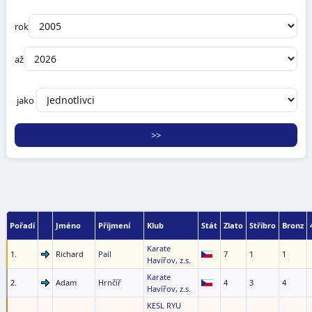
rok
až
jako
Pořadí
Jméno
Příjmení
Klub
Stát
Zlato
Stříbro
Bronz
Karate
1.
Richard
Pail
7
1
1
Havířov, z.s.
Karate
2.
Adam
Hrnčíř
4
3
4
Havířov, z.s.
KESL RYU