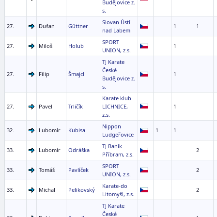
Budějovice z.
s.
Slovan Ústí
27.
Dušan
Güttner
1
1
nad Labem
SPORT
27.
Miloš
Holub
1
UNION, z.s.
TJ Karate
České
27.
Filip
Šmajcl
1
Budějovice z.
s.
Karate klub
27.
Pavel
Trličík
LICHNICE,
1
z.s.
Nippon
32.
Lubomír
Kubisa
1
1
Ludgeřovice
TJ Baník
33.
Lubomír
Odráška
2
Příbram, z.s.
SPORT
33.
Tomáš
Pavlíček
2
UNION, z.s.
Karate-do
33.
Michal
Pelikovský
2
Litomyšl, z.s.
TJ Karate
České