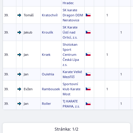
Hradec
SK karate
39.
Tomáš
Kratochvíl
Dragon DDM
1
Neratovice
SK Karate
39.
Jakub
Kroulík
Ústí nad
1
Orlicí, z.s.
Shotokan
Sport
39.
Jan
Krsek
Centrum
1
Česká Lípa
z.s.
Karate Velké
39.
Jan
Oulehla
1
Meziříčí
Sportovní
39.
Evžen
Rambousek
klub Karate
1
Most
TJ KARATE
39.
Jan
Roller
1
PRAHA, z.s.
Stránka: 1/2