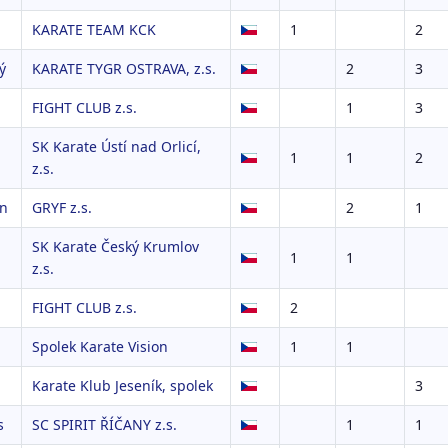
KARATE TEAM KCK
1
2
ý
KARATE TYGR OSTRAVA, z.s.
2
3
FIGHT CLUB z.s.
1
3
SK Karate Ústí nad Orlicí,
1
1
2
z.s.
n
GRYF z.s.
2
1
SK Karate Český Krumlov
1
1
z.s.
FIGHT CLUB z.s.
2
Spolek Karate Vision
1
1
Karate Klub Jeseník, spolek
3
s
SC SPIRIT ŘÍČANY z.s.
1
1