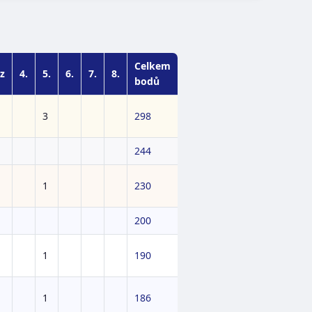
Celkem
z
4.
5.
6.
7.
8.
bodů
3
298
244
1
230
200
1
190
1
186