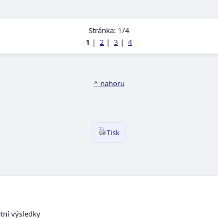
Stránka: 1/4
1
|
2
|
3
|
4
^ nahoru
Tisk
etní výsledky