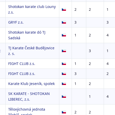
Shotokan karate club Louny
2
2
1
z.s.
GRYF z.s.
3
3
Shotokan karate dó TJ
1
2
4
Sadská
TJ Karate České Budějovice
c
3
1
z. s.
FIGHT CLUB z.s.
1
2
4
FIGHT CLUB z.s.
3
2
Karate Klub Jeseník, spolek
1
2
SK KARATE - SHOTOKAN
1
4
LIBEREC, z.s.
Tělovýchovná jednota
2
2
Třebíč, spolek