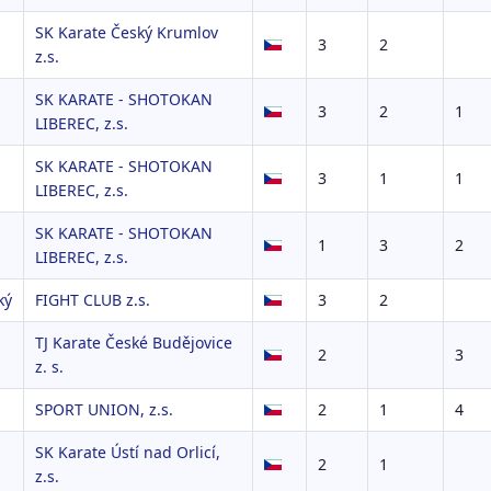
SK Karate Český Krumlov
3
2
z.s.
SK KARATE - SHOTOKAN
3
2
1
LIBEREC, z.s.
SK KARATE - SHOTOKAN
3
1
1
LIBEREC, z.s.
SK KARATE - SHOTOKAN
1
3
2
LIBEREC, z.s.
ký
FIGHT CLUB z.s.
3
2
TJ Karate České Budějovice
2
3
z. s.
SPORT UNION, z.s.
2
1
4
SK Karate Ústí nad Orlicí,
2
1
z.s.