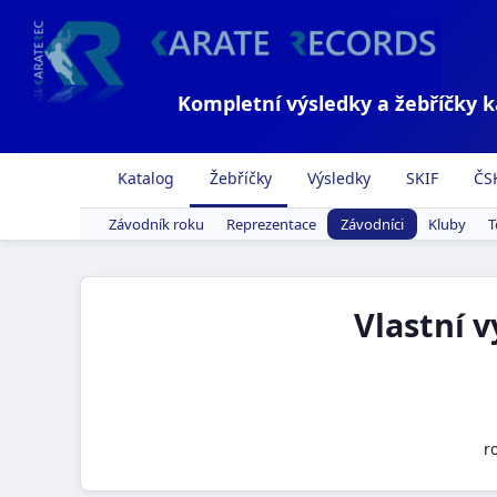
Kompletní výsledky a žebříčky 
Katalog
Žebříčky
Výsledky
SKIF
ČS
Závodník roku
Reprezentace
Závodníci
Kluby
T
Vlastní 
r