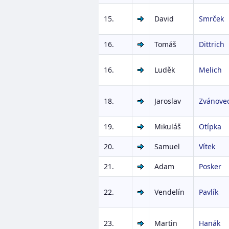
15.
David
Smrček
16.
Tomáš
Dittrich
16.
Luděk
Melich
18.
Jaroslav
Zvánove
19.
Mikuláš
Otípka
20.
Samuel
Vítek
21.
Adam
Posker
22.
Vendelín
Pavlík
23.
Martin
Hanák