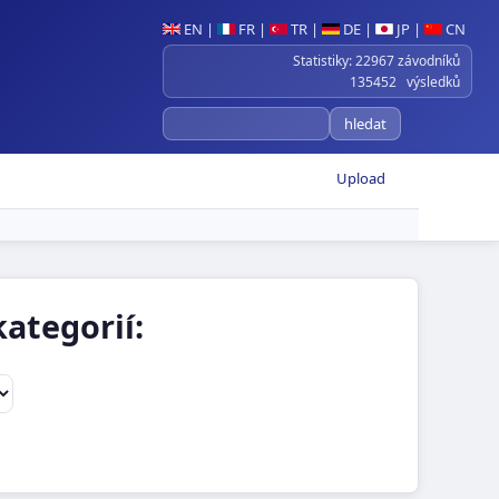
EN
|
FR
|
TR
|
DE
|
JP
|
CN
Statistiky: 22967 závodníků
135452 výsledků
Upload
ategorií: