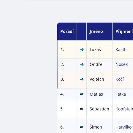
Pořadí
Jméno
Příjmení
1.
Lukáš
Kastl
2.
Ondřej
Nosek
3.
Vojtěch
Kočí
4.
Matias
Fatka
5.
Sebastian
Kopfstei
6.
Šimon
Harvilko