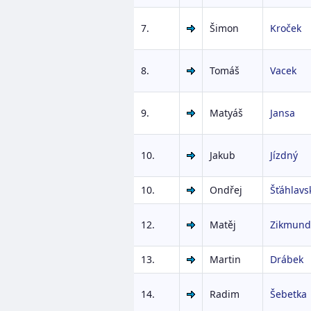
7.
Šimon
Kroček
8.
Tomáš
Vacek
9.
Matyáš
Jansa
10.
Jakub
Jízdný
10.
Ondřej
Šťáhlavs
12.
Matěj
Zikmund
13.
Martin
Drábek
14.
Radim
Šebetka