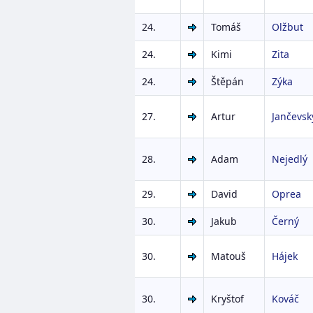
24.
Tomáš
Olžbut
24.
Kimi
Zita
24.
Štěpán
Zýka
27.
Artur
Jančevsk
28.
Adam
Nejedlý
29.
David
Oprea
30.
Jakub
Černý
30.
Matouš
Hájek
30.
Kryštof
Kováč