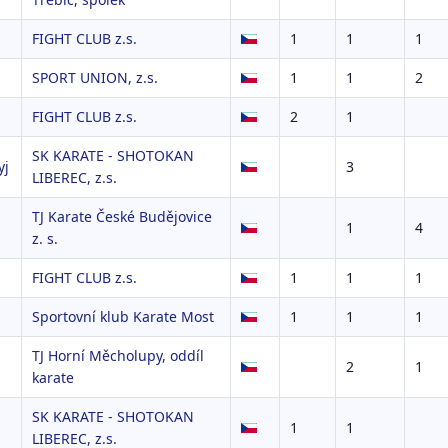
FIGHT CLUB z.s.
1
1
1
SPORT UNION, z.s.
1
1
2
FIGHT CLUB z.s.
2
1
SK KARATE - SHOTOKAN
yj
3
LIBEREC, z.s.
TJ Karate České Budějovice
1
4
z. s.
FIGHT CLUB z.s.
1
1
1
Sportovní klub Karate Most
1
1
1
TJ Horní Měcholupy, oddíl
2
1
karate
SK KARATE - SHOTOKAN
1
1
LIBEREC, z.s.