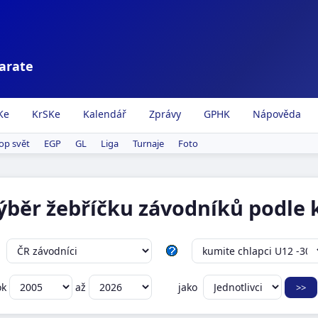
karate
Ke
KrSKe
Kalendář
Zprávy
GPHK
Nápověda
op svět
EGP
GL
Liga
Turnaje
Foto
výběr žebříčku závodníků podle k
ok
až
jako