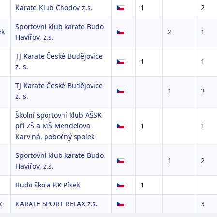
Karate Klub Chodov z.s.
1
2
Sportovní klub karate Budo
ek
2
1
Havířov, z.s.
TJ Karate České Budějovice
1
1
z. s.
TJ Karate České Budějovice
1
3
z. s.
Školní sportovní klub AŠSK
při ZŠ a MŠ Mendelova
1
1
Karviná, pobočný spolek
Sportovní klub karate Budo
1
2
Havířov, z.s.
Budó škola KK Písek
1
k
KARATE SPORT RELAX z.s.
3