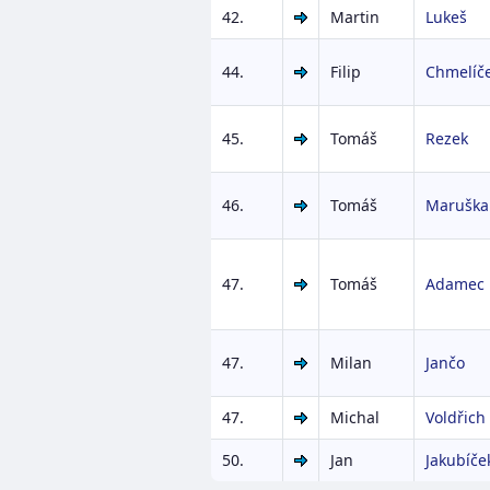
42.
Martin
Lukeš
44.
Filip
Chmelíč
45.
Tomáš
Rezek
46.
Tomáš
Maruška
47.
Tomáš
Adamec
47.
Milan
Jančo
47.
Michal
Voldřich
50.
Jan
Jakubíče