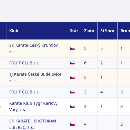
Klub
Stát
Zlato
Stříbro
Bron
SK Karate Český Krumlov
5
5
1
z.s.
FIGHT CLUB z.s.
6
2
1
TJ Karate České Budějovice
5
1
z. s.
FIGHT CLUB z.s.
3
4
3
Karate Klub Tygr Karlovy
n
3
1
3
Vary, z.s.
SK KARATE - SHOTOKAN
4
3
LIBEREC, z.s.