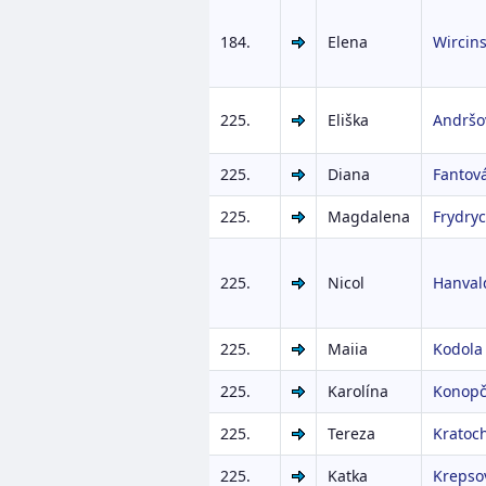
184.
Elena
Wircin
225.
Eliška
Andršo
225.
Diana
Fantov
225.
Magdalena
Frydry
225.
Nicol
Hanval
225.
Maiia
Kodola
225.
Karolína
Konopč
225.
Tereza
Kratoch
225.
Katka
Krepso