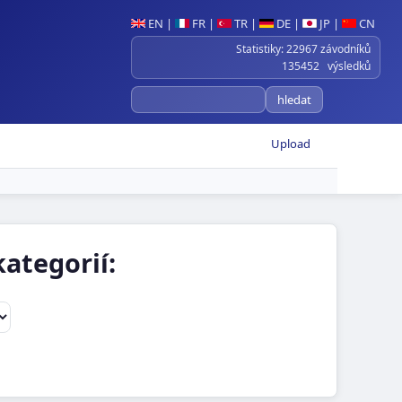
EN
|
FR
|
TR
|
DE
|
JP
|
CN
Statistiky: 22967 závodníků
135452 výsledků
Upload
ategorií: