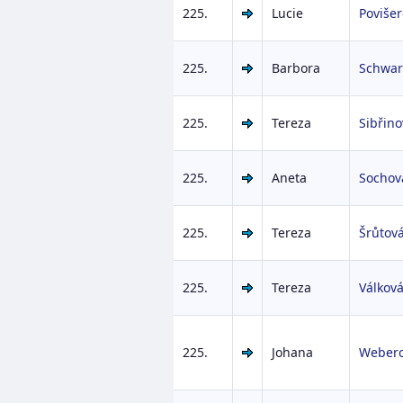
225.
Lucie
Poviše
225.
Barbora
Schwar
225.
Tereza
Sibřino
225.
Aneta
Sochov
225.
Tereza
Šrůtov
225.
Tereza
Válkov
225.
Johana
Weber