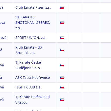
vá
Club karate Plzeň z.s.
SK KARATE -
ová
SHOTOKAN LIBEREC,
z.s.
rová
SPORT UNION, z.s.
Klub karate - dó
vá
Bruntál, z.s.
TJ Karate České
vá
Budějovice z. s.
á
ASK Tatra Kopřivnice
vá
FIGHT CLUB z.s.
TJ Karate Boršov nad
vá
Vltavou