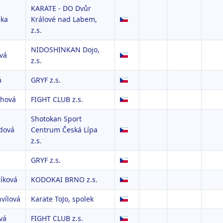
KARATE - DO Dvůr
ska
Králové nad Labem,
z.s.
NIDOSHINKAN Dojo,
vá
z.s.
á
GRYF z.s.
chová
FIGHT CLUB z.s.
Shotokan Sport
dová
Centrum Česká Lípa
z.s.
GRYF z.s.
íková
KODOKAI BRNO z.s.
vílová
Karate ToJo, spolek
vá
FIGHT CLUB z.s.