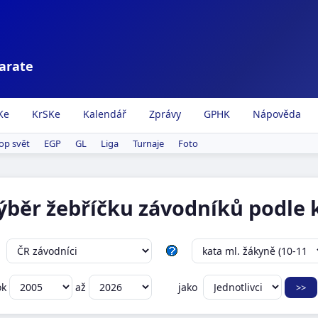
karate
Ke
KrSKe
Kalendář
Zprávy
GPHK
Nápověda
op svět
EGP
GL
Liga
Turnaje
Foto
výběr žebříčku závodníků podle k
ok
až
jako