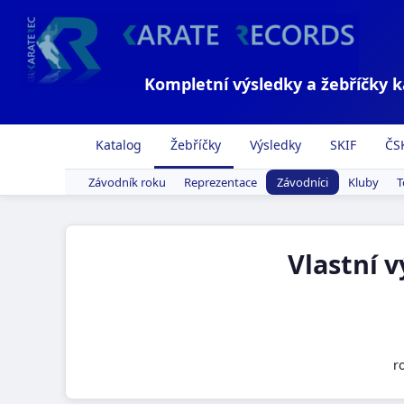
Kompletní výsledky a žebříčky 
Katalog
Žebříčky
Výsledky
SKIF
ČS
Závodník roku
Reprezentace
Závodníci
Kluby
T
Vlastní 
r