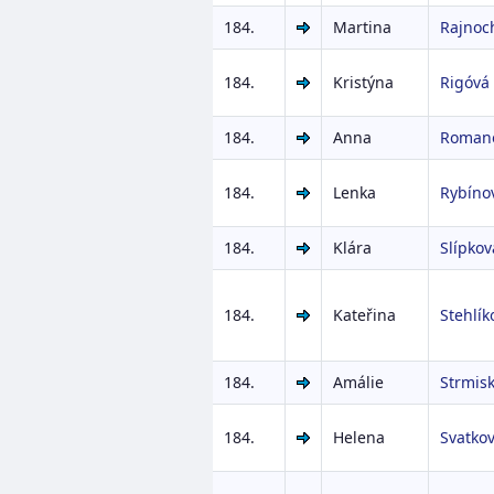
184.
Martina
Rajnoc
184.
Kristýna
Rigóvá
184.
Anna
Roman
184.
Lenka
Rybíno
184.
Klára
Slípkov
184.
Kateřina
Stehlík
184.
Amálie
Strmis
184.
Helena
Svatko