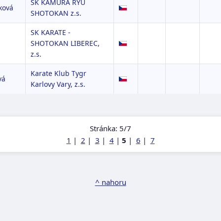
SK KAMURA RYU
ková
SHOTOKAN z.s.
SK KARATE -
SHOTOKAN LIBEREC,
z.s.
Karate Klub Tygr
vá
Karlovy Vary, z.s.
Stránka: 5/7
1
|
2
|
3
|
4
|
5
|
6
|
7
^ nahoru