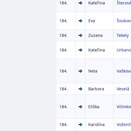
184.
Kateřina
Štecov
184.
Eva
Švubov
184.
Zuzana
Tekely
184.
Kateřina
Urbano
184.
Nela
Vaškov
184.
Barbora
Veselá
184.
Eliška
Vilímko
184.
Karolína
Vožení