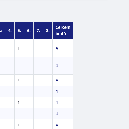
Celkem
z
4.
5.
6.
7.
8.
bodů
1
4
4
1
4
4
1
4
4
1
4