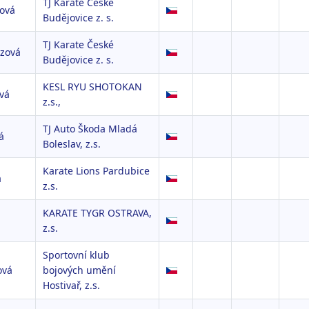
TJ Karate České
rová
Budějovice z. s.
TJ Karate České
zová
Budějovice z. s.
KESL RYU SHOTOKAN
vá
z.s.,
TJ Auto Škoda Mladá
á
Boleslav, z.s.
Karate Lions Pardubice
á
z.s.
KARATE TYGR OSTRAVA,
á
z.s.
Sportovní klub
ová
bojových umění
Hostivař, z.s.