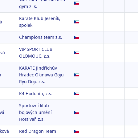
á
gym z. s.
Karate Klub Jeseník,
á
spolek
Champions team z.s.
VIP SPORT CLUB
vá
OLOMOUC, z.s.
KARATE Jindřichův
á
Hradec Okinawa Goju
Ryu Dojo z.s.
K4 Hodonín, z.s.
Sportovní klub
vá
bojových umění
Hostivař, z.s.
lková
Red Dragon Team