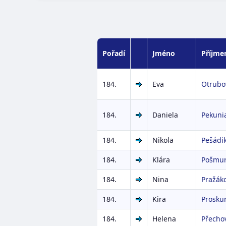
Pořadí
Jméno
Příjme
184.
Eva
Otrubo
184.
Daniela
Pekuni
184.
Nikola
Pešádi
184.
Klára
Pošmu
184.
Nina
Pražák
184.
Kira
Prosku
184.
Helena
Přecho