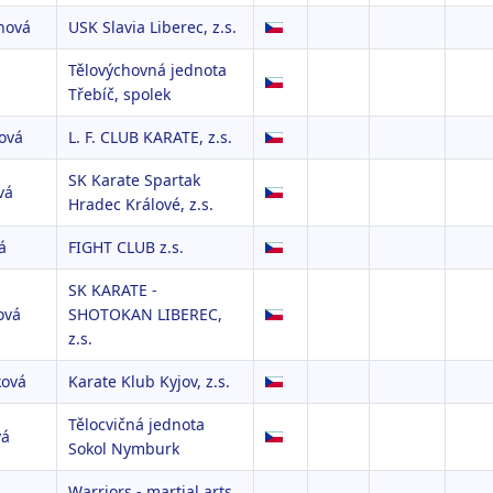
hová
USK Slavia Liberec, z.s.
Tělovýchovná jednota
Třebíč, spolek
ová
L. F. CLUB KARATE, z.s.
SK Karate Spartak
vá
Hradec Králové, z.s.
á
FIGHT CLUB z.s.
SK KARATE -
ová
SHOTOKAN LIBEREC,
z.s.
ková
Karate Klub Kyjov, z.s.
Tělocvičná jednota
vá
Sokol Nymburk
Warriors - martial arts