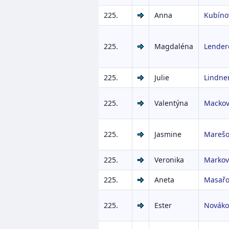
225.
Anna
Kubíno
225.
Magdaléna
Lender
225.
Julie
Lindne
225.
Valentýna
Macko
225.
Jasmine
Marešo
225.
Veronika
Markov
225.
Aneta
Masařo
225.
Ester
Nováko