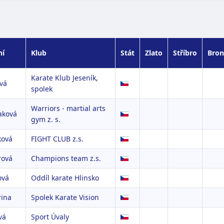
ní
Klub
Stát
Zlato
Stříbro
Bron
Karate Klub Jeseník,
vá
spolek
Warriors - martial arts
aková
gym z. s.
ková
FIGHT CLUB z.s.
rová
Champions team z.s.
ová
Oddíl karate Hlinsko
rina
Spolek Karate Vision
vá
Sport Úvaly