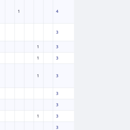
1
4
3
1
3
1
3
1
3
3
3
1
3
3