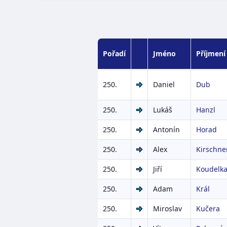
Pořadí
Jméno
Příjmení
250.
Daniel
Dub
250.
Lukáš
Hanzl
250.
Antonín
Horad
250.
Alex
Kirschne
250.
Jiří
Koudelk
250.
Adam
Král
250.
Miroslav
Kučera