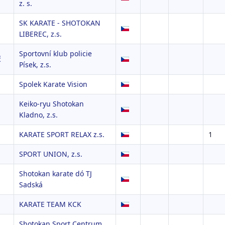
z. s.
SK KARATE - SHOTOKAN
LIBEREC, z.s.
Sportovní klub policie
č
Písek, z.s.
Spolek Karate Vision
Keiko-ryu Shotokan
Kladno, z.s.
KARATE SPORT RELAX z.s.
1
SPORT UNION, z.s.
Shotokan karate dó TJ
Sadská
KARATE TEAM KCK
Shotokan Sport Centrum