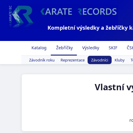
Kompletní výsledky a žebříčky 
Katalog
Žebříčky
Výsledky
SKIF
ČS
Závodník roku
Reprezentace
Závodníci
Kluby
T
Vlastní 
r