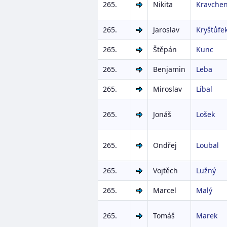
265.
Nikita
Kravche
265.
Jaroslav
Kryštůfe
265.
Štěpán
Kunc
265.
Benjamin
Leba
265.
Miroslav
Líbal
265.
Jonáš
Lošek
265.
Ondřej
Loubal
265.
Vojtěch
Lužný
265.
Marcel
Malý
265.
Tomáš
Marek