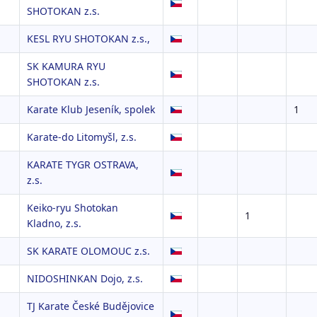
SHOTOKAN z.s.
KESL RYU SHOTOKAN z.s.,
SK KAMURA RYU
SHOTOKAN z.s.
Karate Klub Jeseník, spolek
1
Karate-do Litomyšl, z.s.
KARATE TYGR OSTRAVA,
z.s.
Keiko-ryu Shotokan
1
Kladno, z.s.
SK KARATE OLOMOUC z.s.
NIDOSHINKAN Dojo, z.s.
TJ Karate České Budějovice