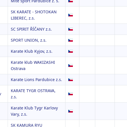
Mite sport Pardubice z. s.
SK KARATE - SHOTOKAN
LIBEREC, z.s.
SC SPIRIT ŘÍČANY z.s.
SPORT UNION, z.s.
Karate Klub Kyjov, z.s.
Karate klub WAKIZASHI
Ostrava
Karate Lions Pardubice z.s.
KARATE TYGR OSTRAVA,
v
z.s.
Karate Klub Tygr Karlovy
Vary, z.s.
SK KAMURA RYU