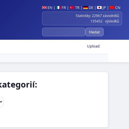
EN
|
FR
|
TR
|
DE
|
JP
|
CN
Statistiky: 22967 závodníků
135452 výsledků
Upload
ategorií: