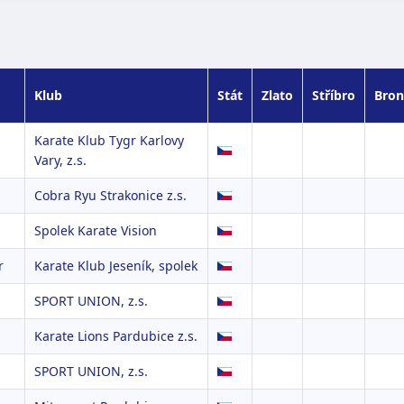
Klub
Stát
Zlato
Stříbro
Bron
Karate Klub Tygr Karlovy
Vary, z.s.
Cobra Ryu Strakonice z.s.
Spolek Karate Vision
r
Karate Klub Jeseník, spolek
a
SPORT UNION, z.s.
Karate Lions Pardubice z.s.
SPORT UNION, z.s.