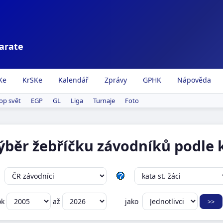
karate
Ke
KrSKe
Kalendář
Zprávy
GPHK
Nápověda
op svět
EGP
GL
Liga
Turnaje
Foto
výběr žebříčku závodníků podle k
ok
až
jako