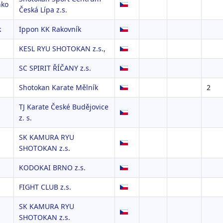
nko
Česká Lípa z.s.
k
Ippon KK Rakovník
KESL RYU SHOTOKAN z.s.,
SC SPIRIT ŘÍČANY z.s.
Shotokan Karate Mělník
2
TJ Karate České Budějovice
z. s.
SK KAMURA RYU
SHOTOKAN z.s.
KODOKAI BRNO z.s.
FIGHT CLUB z.s.
SK KAMURA RYU
SHOTOKAN z.s.