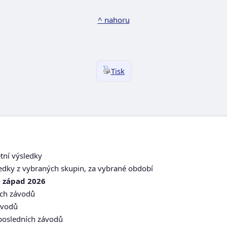
^ nahoru
Tisk
etní výsledky
ledky z vybraných skupin, za vybrané období
e západ 2026
ích závodů
závodů
d posledních závodů