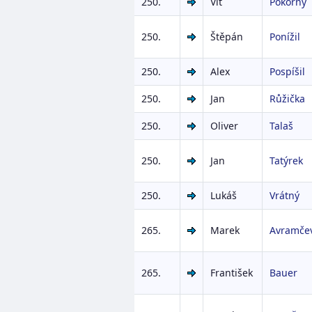
250.
Vít
Pokorný
250.
Štěpán
Ponížil
250.
Alex
Pospíšil
250.
Jan
Růžička
250.
Oliver
Talaš
250.
Jan
Tatýrek
250.
Lukáš
Vrátný
265.
Marek
Avramče
265.
František
Bauer