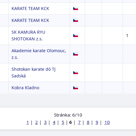
KARATE TEAM KCK
KARATE TEAM KCK
SK KAMURA RYU
a
1
SHOTOKAN z.s.
Akademie karate Olomouc,
z.s.
Shotokan karate dó TJ
Sadská
Kobra Kladno
Stránka: 6/10
1
|
2
|
3
|
4
|
5
|
6
|
7
|
8
|
9
|
10