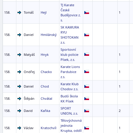
TJ Karate
České
158.
Tomáš
Hejl
1
Budějovice z.
s.
SK KAMURA
RYU
158.
Daniel
Hmilánský
SHOTOKAN
z.s.
Sportovní
158.
Matyáš
Hnyk
klub policie
1
Písek, z.s.
Karate Lions
158.
Ondřej
Chacko
Pardubice
1
z.s.
Karate Klub
158.
Daniel
Chod
1
Chodov z.s.
Budó škola
158.
Štěpán
Chvátal
KK Písek
SPORT
158.
David
Kaňka
2
UNION, z.s.
Tělovýchovná
jednota
158.
Václav
Kratochvíl
1
Krupka, oddíl