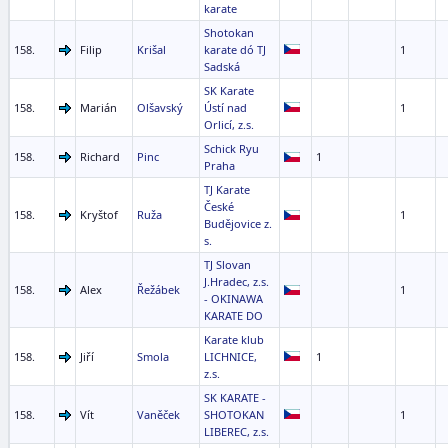
karate
Shotokan
158.
Filip
Krišal
karate dó TJ
1
Sadská
SK Karate
158.
Marián
Olšavský
Ústí nad
1
Orlicí, z.s.
Schick Ryu
158.
Richard
Pinc
1
Praha
TJ Karate
České
158.
Kryštof
Ruža
1
Budějovice z.
s.
TJ Slovan
J.Hradec, z.s.
158.
Alex
Řežábek
1
- OKINAWA
KARATE DO
Karate klub
158.
Jiří
Smola
LICHNICE,
1
z.s.
SK KARATE -
158.
Vít
Vaněček
SHOTOKAN
1
LIBEREC, z.s.