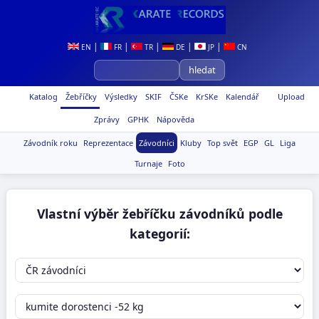
|
|
|
|
|
EN
FR
TR
DE
JP
CN
Katalog
Žebříčky
Výsledky
SKIF
ČSKe
KrSKe
Kalendář
Upload
Zprávy
GPHK
Nápověda
Závodník roku
Reprezentace
Závodníci
Kluby
Top svět
EGP
GL
Liga
Turnaje
Foto
Vlastní výběr žebříčku závodníků podle
kategorií: