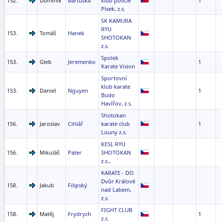
152.
Dominik
Bartuška
klub policie
1
Písek, z.s.
SK KAMURA
RYU
153.
Tomáš
Hanek
SHOTOKAN
z.s.
Spolek
153.
Gleb
Jeremenko
1
Karate Vision
Sportovní
klub karate
153.
Daniel
Nguyen
1
Budo
Havířov, z.s.
Shotokan
156.
Jaroslav
Cihlář
karate club
1
Louny z.s.
KESL RYU
156.
Mikuláš
Pater
SHOTOKAN
z.s.,
KARATE - DO
Dvůr Králové
158.
Jakub
Filipský
nad Labem,
z.s.
FIGHT CLUB
158.
Matěj
Frydrych
1
z.s.