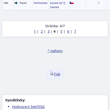
186.
Pavel
Hofmeister
karate dó TJ
1
Sadská
Stránka: 4/7
1
|
2
|
3
|
4
|
5
|
6
|
7
^ nahoru
Tisk
Vysvětlivky:
Hodnocení žebříčků