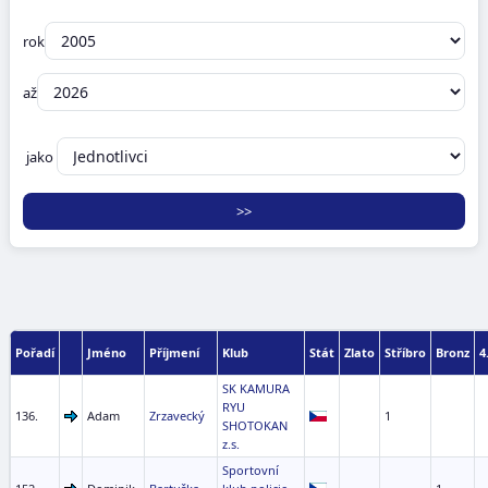
rok
až
jako
Pořadí
Jméno
Příjmení
Klub
Stát
Zlato
Stříbro
Bronz
4
SK KAMURA
RYU
136.
Adam
Zrzavecký
1
SHOTOKAN
z.s.
Sportovní