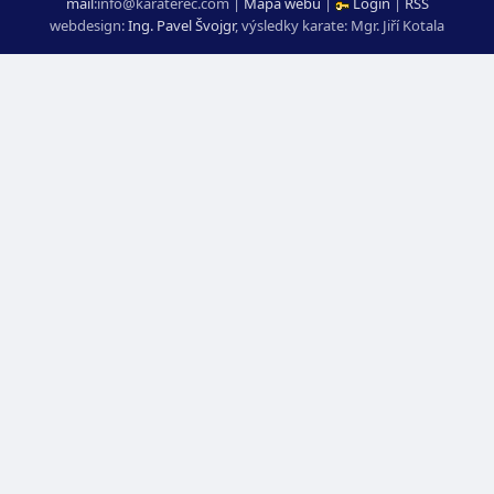
mail
:
moc.ceretarak@ofni
|
Mapa webu
|
Login
|
RSS
webdesign:
Ing. Pavel Švojgr
,
výsledky karate
: Mgr. Jiří Kotala