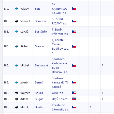
SK
179.
Václav
Šolc
KAMIWAZA
KARATE z.s.
SC SPIRIT
183.
Samuel
Bambous
ŘÍČANY z.s.
TJ Baník
183.
Lukáš
Bartůněk
Příbram, z.s.
TJ Karate
České
183.
Richard
Marcin
Budějovice z.
s.
Sportovní
klub karate
186.
Michal
Beckovský
1
Budo
Havířov, z.s.
Shotokan
186.
Jakub
Beneš
karate dó TJ
Sadská
186.
Vojtěch
Boura
GRYF z.s.
1
186.
Adam
Bugoš
UPJŠ Košice
1
Karate-do
186.
Marek
Dostál
1
Litomyšl, z.s.