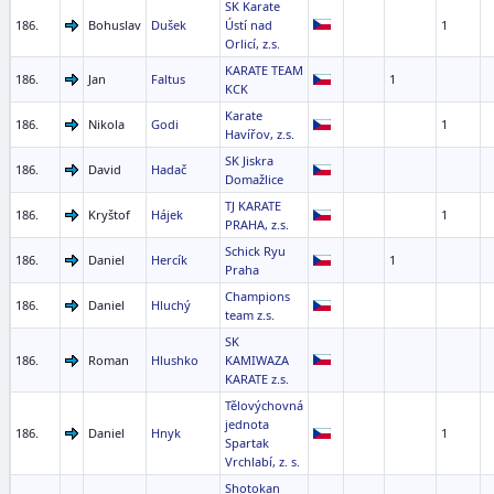
SK Karate
186.
Bohuslav
Dušek
Ústí nad
1
Orlicí, z.s.
KARATE TEAM
186.
Jan
Faltus
1
KCK
Karate
186.
Nikola
Godi
1
Havířov, z.s.
SK Jiskra
186.
David
Hadač
Domažlice
TJ KARATE
186.
Kryštof
Hájek
1
PRAHA, z.s.
Schick Ryu
186.
Daniel
Hercík
1
Praha
Champions
186.
Daniel
Hluchý
team z.s.
SK
186.
Roman
Hlushko
KAMIWAZA
KARATE z.s.
Tělovýchovná
jednota
186.
Daniel
Hnyk
1
Spartak
Vrchlabí, z. s.
Shotokan