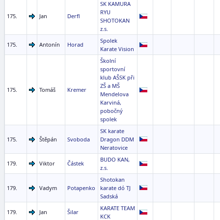
SK KAMURA
RYU
175.
Jan
Derfl
SHOTOKAN
z.s.
Spolek
175.
Antonín
Horad
Karate Vision
Školní
sportovní
klub AŠSK při
ZŠ a MŠ
175.
Tomáš
Kremer
Mendelova
Karviná,
pobočný
spolek
SK karate
175.
Štěpán
Svoboda
Dragon DDM
Neratovice
BUDO KAN,
179.
Viktor
Částek
z.s.
Shotokan
179.
Vadym
Potapenko
karate dó TJ
Sadská
KARATE TEAM
179.
Jan
Šilar
KCK